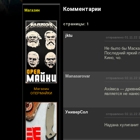
Комментарии
Магазин
cтраницы: 1
jktu
отправлено 01.11.22 
Не было бы Маска,
Последний яркий п
Кино, чо.
Manasarovar
отправлено 02.11.22 
Ахи́мса — древний
Магазин
ОПЕРМАЙКИ
является не нане
УниверСол
отправлено 02.11.22 
Надана хулиганит 