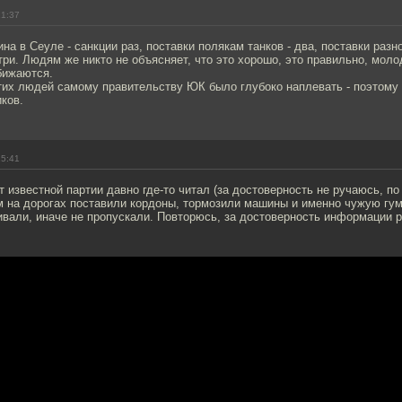
21:37
на в Сеуле - санкции раз, поставки полякам танков - два, поставки разн
 три. Людям же никто не объясняет, что это хорошо, это правильно, мол
бижаются.
тих людей самому правительству ЮК было глубоко наплевать - поэтому 
ков.
15:41
т известной партии давно где-то читал (за достоверность не ручаюсь, по
ам на дорогах поставили кордоны, тормозили машины и именно чужую гу
вали, иначе не пропускали. Повторюсь, за достоверность информации р