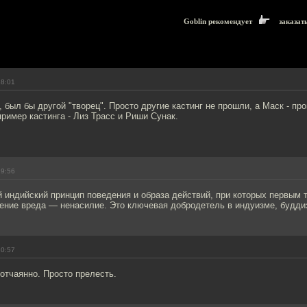
Goblin рекомендует
заказат
18:01
 был бы другой "творец". Просто другие кастинг не прошли, а Маск - пр
ример кастинга - Лиз Трасс и Риши Сунак.
19:56
 индийский принцип поведения и образа действий, при которых первым 
сение вреда — ненасилие. Это ключевая добродетель в индуизме, будди
20:57
отчаянно. Просто прелесть.