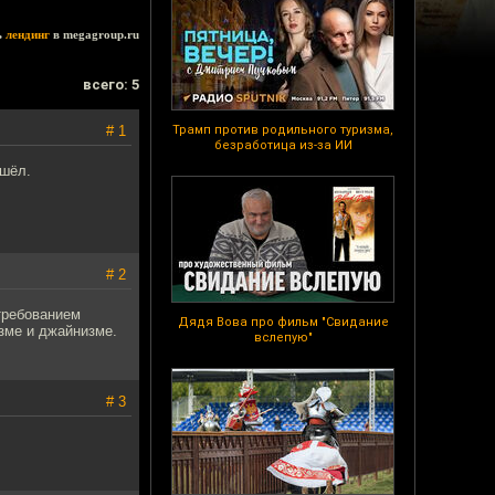
ь
лендинг
в megagroup.ru
всего: 5
# 1
Трамп против родильного туризма,
безработица из-за ИИ
ошёл.
# 2
требованием
Дядя Вова про фильм "Свидание
зме и джайнизме.
вслепую"
# 3