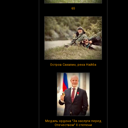
65
Остров Сахалин, река Найба
Медаль ордена "За заслуги перед
Отечеством" II степени