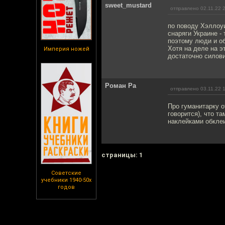
sweet_mustard
отправлено 02.11.22 
по поводу Хэллоуи
снаряги Украине -
поэтому люди и о
Хотя на деле на э
Империя ножей
достаточно силови
Роман Ра
отправлено 03.11.22 
Про гуманитарку о
говорится), что т
наклейками обклеи
cтраницы: 1
Советские
учебники 1940-50х
годов