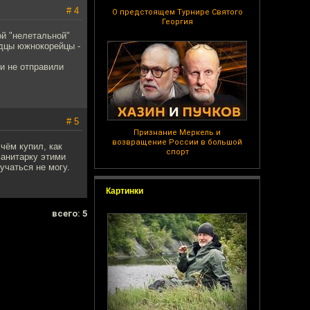
# 4
О предстоящем Турнире Святого
Георгия
ой "нелетальной"
одцы южнокорейцы -
и не отправили
# 5
Признание Меркель и
возвращение России в большой
 чём купил, как
спорт
манитарку этими
учаться не могу.
Картинки
всего: 5