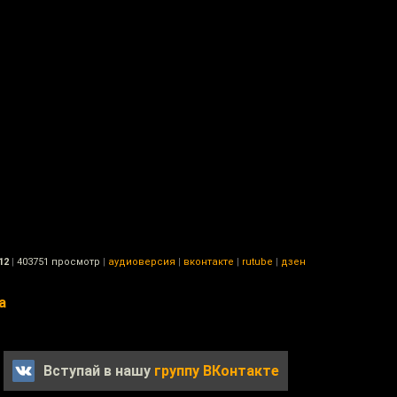
12
|
403751 просмотр
|
аудиоверсия
|
вконтакте
|
rutube
|
дзен
а
Вступай в нашу
группу ВКонтакте