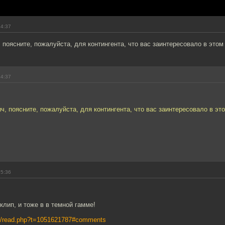
14:37
поясните, пожалуйста, для контингента, что вас заинтересовало в этом
14:37
, поясните, пожалуйста, для контингента, что вас заинтересовало в эт
15:36
клип, и тоже в в темной гамме!
ews/read.php?t=1051621787#comments