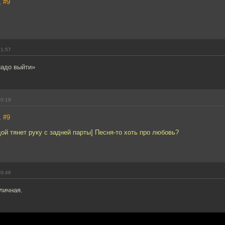
,
#9
21:57
надо выйти»
00:19
,
#9
ой тянет руку с задней парты] Песня-то хоть про любовь?
00:46
личная.