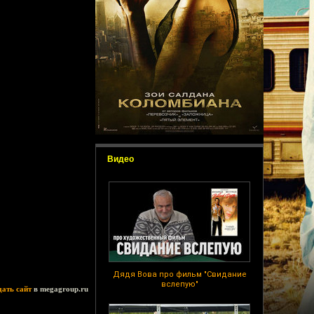
Видео
Дядя Вова про фильм "Свидание
вслепую"
дать сайт
в megagroup.ru