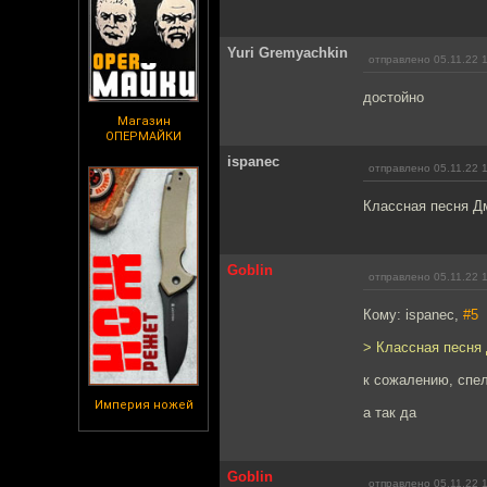
Yuri Gremyachkin
отправлено 05.11.22 
достойно
Магазин
ОПЕРМАЙКИ
ispanec
отправлено 05.11.22 
Классная песня Дм
Goblin
отправлено 05.11.22 
Кому: ispanec,
#5
> Классная песня 
к сожалению, спел 
Империя ножей
а так да
Goblin
отправлено 05.11.22 