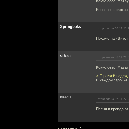
Кому: dead_Mazay
Конечно, к партии!
Springboks
отправлено 05.11.22 
Похоже на «Вите 
urban
отправлено 07.11.22 
Кому: dead_Mazay
> С робкой надежд
В каждой строчке
Nargil
отправлено 07.11.22 
Песня и правда от
cтраницы: 1