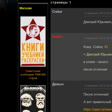
cтраницы: 1
Магазин
Creker
отправлено 05.11.22 
Дмитрий Юрьевич, 
Goblin
отправлено 05.11.22 
Кому: Creker,
#1
> Дмитрий Юрьевич
в клипе - ничего
песня отличная
Советские
учебники 1940-50х
годов
Димыч
отправлено 05.11.22 
Песня отличная!
А вот правильный 
https://oper.ru/n