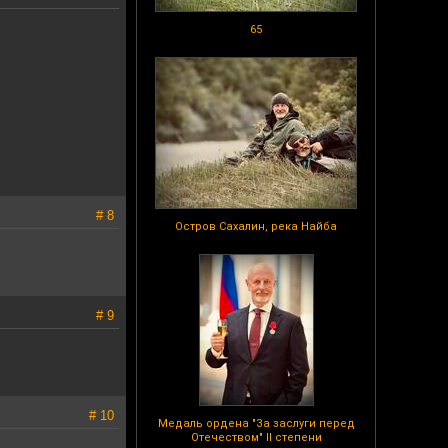
65
# 8
Остров Сахалин, река Найба
# 9
# 10
Медаль ордена "За заслуги перед
Отечеством" II степени