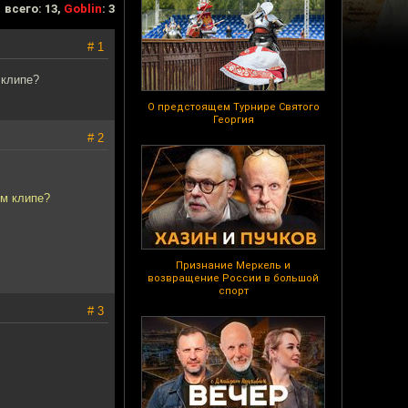
всего: 13,
Goblin
: 3
# 1
 клипе?
О предстоящем Турнире Святого
Георгия
# 2
ом клипе?
Признание Меркель и
возвращение России в большой
спорт
# 3