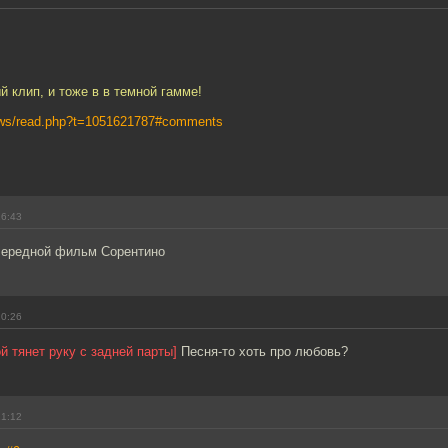
й клип, и тоже в в темной гамме!
news/read.php?t=1051621787#comments
16:43
очередной фильм Сорентино
20:26
й тянет руку с задней парты]
Песня-то хоть про любовь?
21:12