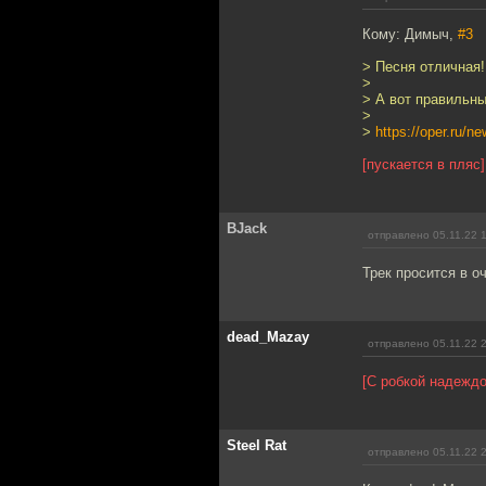
Кому: Димыч,
#3
> Песня отличная!
>
> А вот правильны
>
>
https://oper.ru/
[пускается в пляс]
BJack
отправлено 05.11.22 
Трек просится в 
dead_Mazay
отправлено 05.11.22 
[С робкой надеждо
Steel Rat
отправлено 05.11.22 