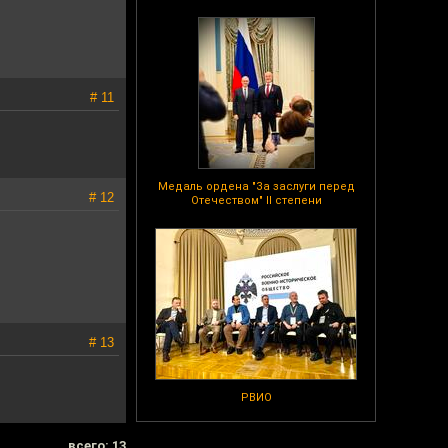
# 11
Медаль ордена "За заслуги перед
# 12
Отечеством" II степени
# 13
РВИО
всего: 13