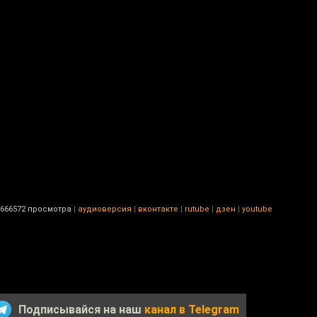
666572 просмотра
|
аудиоверсия
|
вконтакте
|
rutube
|
дзен
|
youtube
Подписывайся на наш
канал в Telegram