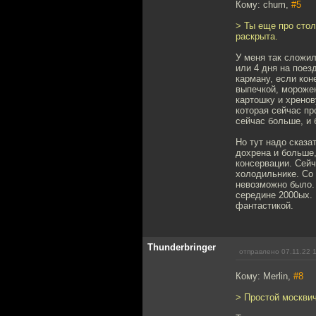
Кому: chum,
#5
> Ты еще про стол
раскрыта.
У меня так сложил
или 4 дня на поез
карману, если кон
выпечкой, морожен
картошку и хренов
которая сейчас пр
сейчас больше, и 
Но тут надо сказа
дохрена и больше,
консервации. Сейч
холодильнике. Со 
невозможно было. 
середине 2000ых. 
фантастикой.
Thunderbringer
отправлено 07.11.22 
Кому: Merlin,
#8
> Простой москвич