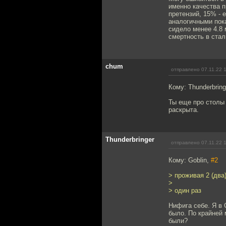
именно качества п
претензий, 15% - 
аналогичными пок
сидело менее 4.8 
смертность в стал
chum
отправлено 07.11.22 
Кому: Thunderbring
Ты еще про столы 
раскрыта.
Thunderbringer
отправлено 07.11.22 
Кому: Goblin,
#2
> проживая 2 (два
>
> один раз
Нифига себе. Я в 
было. По крайней 
были?