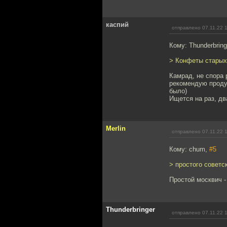
каспий
отправлено 07.11.22 
Кому: Thunderbring
> Конфеты старых 
Камрад, не спора 
рекомендую продук
было)
Ищется на раз, дв
Merlin
отправлено 07.11.22 
Кому: chum,
#5
> простого советс
Простой москвич -
Thunderbringer
отправлено 07.11.22 