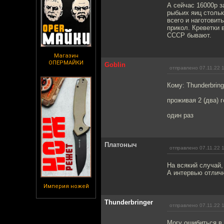
А сейчас 16000р з
рыбьих яиц стольк
всего и наготовит
прикол. Креветки 
СССР бывают.
Магазин
ОПЕРМАЙКИ
Goblin
отправлено 07.11.22 
Кому: Thunderbring
проживая 2 (два) 
один раз
Платоныч
отправлено 07.11.22 
На всякий случай,
А интервью отлич
Империя ножей
Thunderbringer
отправлено 07.11.22 
Могу ошибиться в 