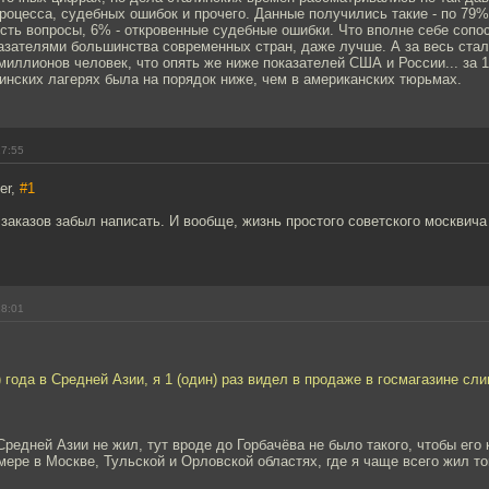
роцесса, судебных ошибок и прочего. Данные получились такие - по 79
есть вопросы, 6% - откровенные судебные ошибки. Что вполне себе сопо
азателями большинства современных стран, даже лучше. А за весь стал
миллионов человек, что опять же ниже показателей США и России... за 15
инских лагерях была на порядок ниже, чем в американских тюрьмах.
17:55
er,
#1
заказов забыл написать. И вообще, жизнь простого советского москвича
18:01
) года в Средней Азии, я 1 (один) раз видел в продаже в госмагазине сл
Средней Азии не жил, тут вроде до Горбачёва не было такого, чтобы его 
мере в Москве, Тульской и Орловской областях, где я чаще всего жил то