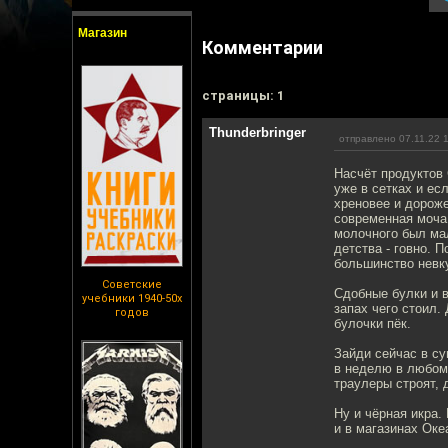
Магазин
Комментарии
cтраницы: 1
Thunderbringer
отправлено 07.11.22 
Насчёт продуктов 
уже в сетках и ес
хреновее и дороже
современная моча
молочного был ма
детства - говно. 
большинство невк
Советские
Сдобные булки и в
учебники 1940-50х
запах чего стоил.
годов
булочки пёк.
Зайди сейчас в су
в неделю в любом 
траулеры строят, 
Ну и чёрная икра.
и в магазинах Оке