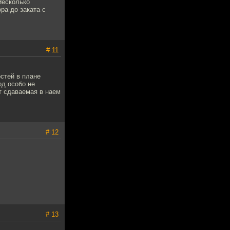
Несколько
ра до заката с
# 11
остей в плане
од особо не
т сдаваемая в наем
# 12
# 13