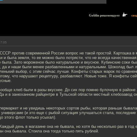
Goblin рекомендует
соз
17:05
СССР против современной России вопрос не такой простой. Картошка в
ли и была земля, то ее можно было потрясти, что не всегда качественная
 была. Зато мороженое было натуральное и вкусное. Кубинские соки был
, да и наши были менее разбавленными и натуральными. Шоколад был л
ленький выбор, с этим сейчас лучше. Конфеты старых марок по сравнен
Потому, что нарушают рецептуру, разбавляют. Новые тоже. Я конфеты сей
усные.
ообще хлеб были в разы вкуснее. До сих пор помню булочную в районе 
 Да и в занюханном райцентре в Тульской области местный хлебозавод 
пермаркет и не увидишь некоторых сортов рыбы, которая раньше бывал
универсаме (и это еще с рыбой ситуация улучшаться стала, последние
до этого флот только усыхал).
 Каждый день в магазине она не бывала, но хотя бы несколько раз в год 
ан она бывала. Стоила она тогда только пять рублей.