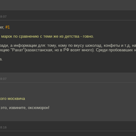
18:07
er,
#1
марок по сравнению с теми же из детства - говно.
ради, а информации для: тому, кому по вкусу шоколад, конфеты и т.д, н
цию "Рахат"(казахстанская, но в РФ возят много). Среди пробовавших 
а.
18:07
кого москвича
 это, извините, оксюморон!
18:16