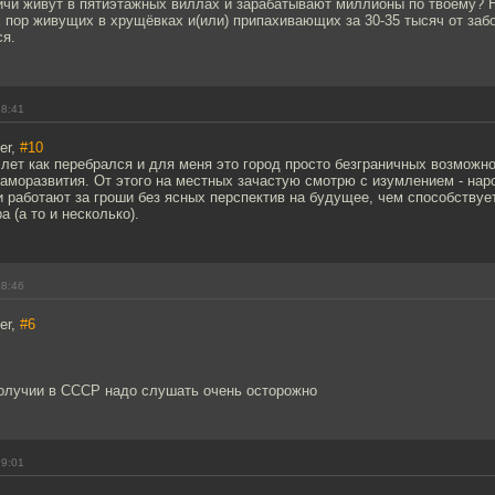
вичи живут в пятиэтажных виллах и зарабатывают миллионы по твоему? 
 пор живущих в хрущёвках и(или) припахивающих за 30-35 тысяч от забо
ся.
18:41
er,
#10
 лет как перебрался и для меня это город просто безграничных возможн
саморазвития. От этого на местных зачастую смотрю с изумлением - нар
 работают за гроши без ясных перспектив на будущее, чем способствуе
 (а то и несколько).
18:46
er,
#6
получии в СССР надо слушать очень осторожно
19:01