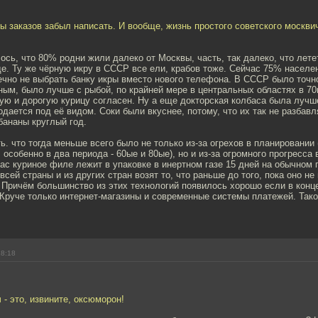
ы заказов забыл написать. И вообще, жизнь простого советского москви
ось, что 80% родни жили далеко от Москвы, часть, так далеко, что лете
де. Ту же чёрную икру в СССР все ели, крабов тоже. Сейчас 75% населен
ечно не выбрать банку икры вместо нового телефона. В СССР было точн
ым, было лучше с рыбой, по крайней мере в центральных областях в 70
ую и дорогую курицу согласен. Ну а еще докторская колбаса была лучш
одается под её видом. Соки были вкуснее, потому, что их так не разбав
бананы круглый год.
ть. что тогда меньше всего было не только из-за огрехов в планировании
 особенно в два периода - 60ые и 80ые), но и из-за огромного прогресса 
ас куриное филе лежит в упаковке в инертном газе 15 дней на обычном 
всей страны и из других стран возят то, что раньше до того, пока оно не
Причём большинство из этих технологий появилось хорошо если в конце 
Круче только интернет-магазины и современные системы платежей. Тако
18:18
 - это, извините, оксюморон!