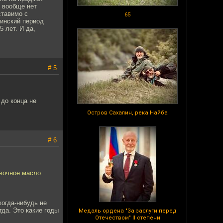
% вообще нет
ставимо с
65
инский период
 лет. И да,
# 5
 до конца не
Остров Сахалин, река Найба
# 6
ивочное масло
когда-нибудь не
гда. Это какие годы
Медаль ордена "За заслуги перед
Отечеством" II степени