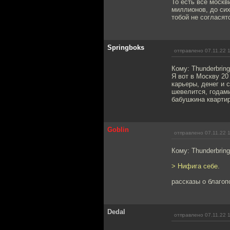
То есть все моск
миллионов, до сих
тобой не согласят
Springboks
отправлено 07.11.22 
Кому: Thunderbring
Я вот в Москву 20
карьеры, денег и 
шевелится, годами
бабушкина квартира
Goblin
отправлено 07.11.22 
Кому: Thunderbring
> Нифига себе.
рассказы о благо
Dedal
отправлено 07.11.22 