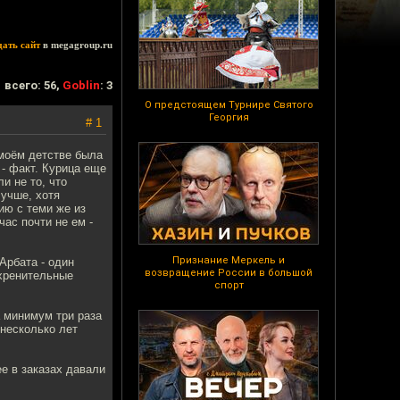
дать сайт
в megagroup.ru
всего: 56,
Goblin
: 3
О предстоящем Турнире Святого
Георгия
# 1
 моём детстве была
 - факт. Курица еще
и не то, что
учше, хотя
ию с теми же из
час почти не ем -
Признание Меркель и
Арбата - один
возвращение России в большой
охренительные
спорт
а минимум три раза
 несколько лет
ее в заказах давали