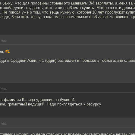
а банку. Что для половины страны это минимум 3/4 зарплаты, а меня за 
о жаба душит отдавать, хоть и не проблема купить. Можно за эти деньги
ь. Не говоря уже о том, что вещь нужную, которая 10 лет прослужит куп
везде, бери хоть тонну, а кальмары нормальные в обычных магазинах в р
17:09
er,
#1
года в Средней Азии, я 1 (один) раз видел в продаже в госмагазине слив
17:36
 в фамилии Капица ударение на букве И.
ное, грамотный ведущий. Надо приглядеться к ресурсу
17:53
точных цифрах, но дела сталинских времён рассматривались не так да