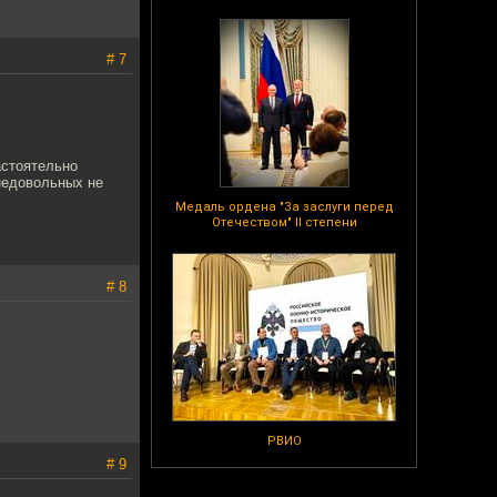
# 7
астоятельно
недовольных не
Медаль ордена "За заслуги перед
Отечеством" II степени
# 8
РВИО
# 9