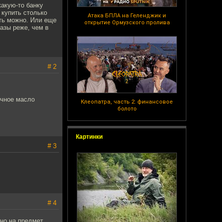
какую-то банку
 купить столько
Атака БПЛА на Геленджик и
ить можно. Или еще
открытие Ормузского пролива
азы реже, чем в
# 2
очное масло
Клеопатра, часть 2: финансовое
болото
Картинки
# 3
# 4
вно на предмет