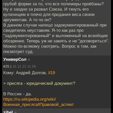
грубой форме за то, что все полимеры проёбаны?
Ну и заодно за развал Союза. И ткнуть его
кулачищем в плечо для придания веса своим
аргументам. А то чо он?
В данном случае налицо задокументированный при
свидетелях неуставняк. Я-то как раз про
"задокументированный" и выложенный на всеобщее
обозрение. Теперь уж не замять и не "договориться".
Можно по-всякому смотреть. Вопрос в том, как
посмотрит суд.
УниверСол
»
#25 |
16.11.22 11:56
Кому: Андрей Долгов,
#19
> присяга - юридический документ?
В России - да.
https://ru.wikipedia.org/wiki/
Военная_присяга#Правовой_аспект
zibel
»