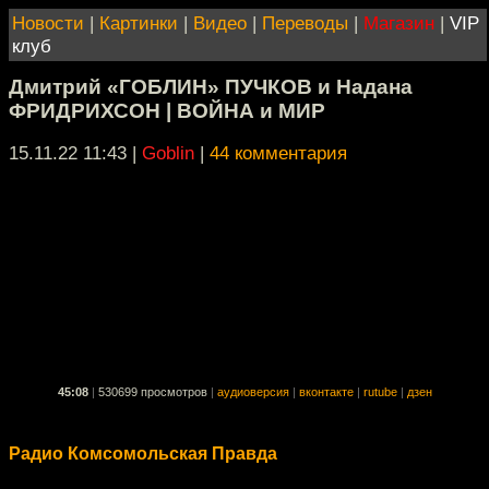
Новости
|
Картинки
|
Видео
|
Переводы
|
Магазин
|
VIP
клуб
Дмитрий «ГОБЛИН» ПУЧКОВ и Надана
ФРИДРИХСОН | ВОЙНА и МИР
15.11.22 11:43
|
Goblin
|
44 комментария
45:08
|
530699 просмотров
|
аудиоверсия
|
вконтакте
|
rutube
|
дзен
Радио Комсомольская Правда