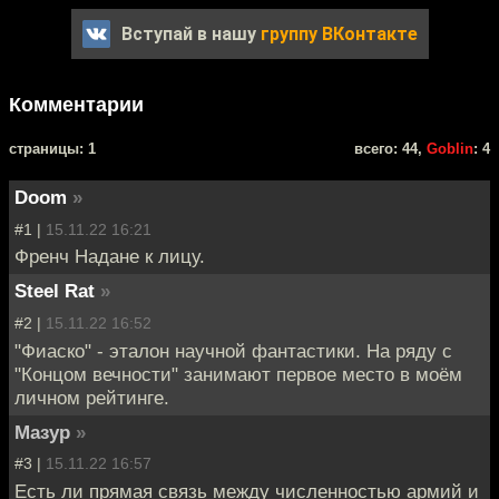
Вступай в нашу
группу ВКонтакте
Комментарии
cтраницы: 1
всего: 44,
Goblin
: 4
Doom
»
#1 |
15.11.22 16:21
Френч Надане к лицу.
Steel Rat
»
#2 |
15.11.22 16:52
"Фиаско" - эталон научной фантастики. На ряду с
"Концом вечности" занимают первое место в моём
личном рейтинге.
Мазур
»
#3 |
15.11.22 16:57
Есть ли прямая связь между численностью армий и