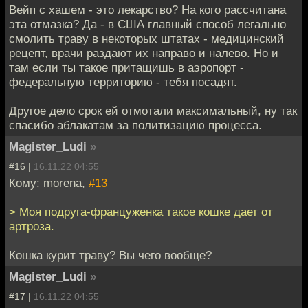
Вейп с хашем - это лекарство? На кого рассчитана
эта отмазка? Да - в США главный способ легально
смолить траву в некоторых штатах - медицинский
рецепт, врачи раздают их направо и налево. Но и
там если ты такое притащишь в аэропорт -
федеральную территорию - тебя посадят.
Другое дело срок ей отмотали максимальный, ну так
спасибо аблакатам за политизацию процесса.
Magister_Ludi
»
#16 |
16.11.22 04:55
Кому: morena,
#13
> Моя подруга-француженка такое кошке дает от
артроза.
Кошка курит траву? Вы чего вообще?
Magister_Ludi
»
#17 |
16.11.22 04:55