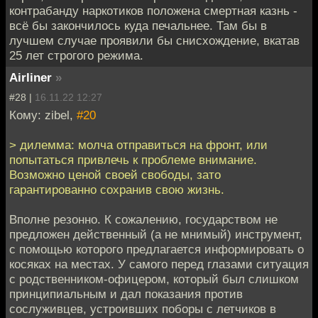
контрабанду наркотиков положена смертная казнь -
всё бы закончилось куда печальнее. Там бы в
лучшем случае проявили бы снисхождение, вкатав
25 лет строгого режима.
Airliner
»
#28 |
16.11.22 12:27
Кому: zibel,
#20
> дилемма: молча отправиться на фронт, или
попытаться привлечь к проблеме внимание.
Возможно ценой своей свободы, зато
гарантированно сохранив свою жизнь.
Вполне резонно. К сожалению, государством не
предложен действенный (а не мнимый) инструмент,
с помощью которого предлагается информировать о
косяках на местах. У самого перед глазами ситуация
с родственником-офицером, который был слишком
принципиальным и дал показания против
сослуживцев, устроивших поборы с летчиков в