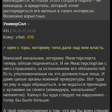
наблюдается. В глазах этого солдата подпол - не
командир, а вредитель, который хочет
распорядиться его жизнью в своих интересах.
Возможно корыстных.
УниверСол
»
#31 |
16.11.22 15:01
Кому: zibel,
#26
> хрен с горы, которому типа дали над ним власть.
Воинский начальник, которому Ямастерспорта
теперь обязан подчиняться. И не Ямастерспортам с
него спрашивать за исполнением его обязанностей.
Есть уполномоченные на это должностные лица. И
даже целые органы военной прокуратуры. Вот туда
по уму и надо обращаться, а не кидаться прилюдно
с кулаками на своего (командира, начальника?
непонятно). Капнул бы куда следует на нарушения -
толку бы было больше.
А твоё предположение о том, что как бы воен спецом