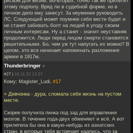
риском для жизни. Во-вторых, точно так же прилетит
этому подполу. Вряд ли в судебной форме, но в
личное дело ему занесут. За неумение руководить
ЛС. Следующий может поумнее себя вести будет и
не станет забивать болт на людей в угоду своим
личным интересам. Ну а станет - значит неуставняк
продолжится. Люди перед лицом смерти становятся
решительными. Бо, чем уж тут напугать их можно? В
целом, это все начинает напоминать разложение
армии в 1917м.
Thunderbringer
»
#27 |
16.11.22 12:27
Кому: Magister_Ludi,
#17
> Девчонка - дура, сломала себе жизнь на пустом
месте.
Cкорее получила пинка под зад для вправления
мозгов. В течение года-двух обменяют и всё. А вот
прилетела бы она в какую-нибудь из азиатских
стран, в которых тебя встречает надпись, что за