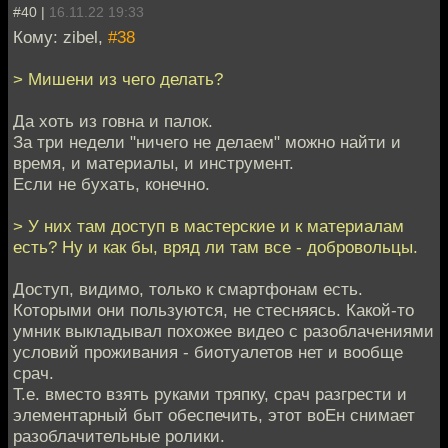
#40 |
16.11.22 19:33
Кому: zibel,
#38
> Мишени из чего делать?
Да хоть из говна и палок.
За три недели "ничего не делаем" можно найти и
время, и материалы, и инструмент.
Если не бухать, конечно.
> У них там доступ в мастерские и к материалам
есть? Ну и как бы, вряд ли там все - добровольцы.
Доступ, видимо, только к смартфонам есть.
Которыми они пользуются, не стесняясь. Какой-то
умник выкладывал похожее видео с разоблачениями
условий проживания - биотуалетов нет и вообще
срач.
Т.е. вместо взять руками тряпку, срач разгрести и
элементарный быт обеспечить, этот воЕн снимает
разоблачительные ролики.