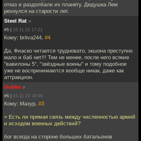
отказ и раздолбали их планету. Дедушка Лем
рехнулся на старости лет.
Steel Rat
»
#5 |
15.11.22 17:21
Кому: britva244,
#4
Да, Фиаско читается трудновато, экшона преступно
мало и баб нет!!! Тем не менее, после него всякие
"вавилоны 5", "звёздные воены" и тому подобное
уже не воспринимаются вообще никак, даже как
аттракцион.
Goblin
»
#6 |
15.11.22 18:06
Кому: Мазур,
#3
> Есть ли прямая связь между численностью армий
и исходом военных действий?
бог всегда на стороне больших батальонов