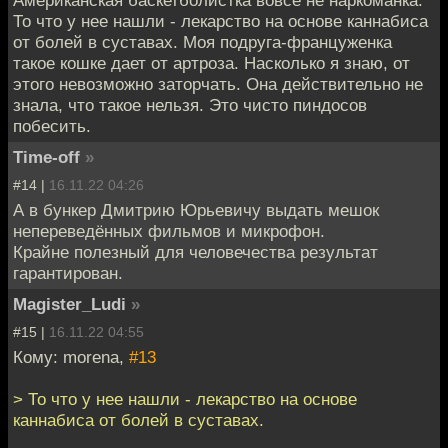
Американская баскетболистка вовсе не наркоманка.
То что у нее нашли - лекарство на основе каннабиса
от болей в суставах. Моя подруга-француженка
такое кошке дает от артроза. Насколько я знаю, от
этого невозможно заторчать. Она действительно не
знала, что такое нельзя. Это чисто пиндосов
побесить.
Time-off
»
#14 |
16.11.22 04:26
А в бункер Дмитрию Юрьевичу выдать мешок
непереведённых фильмов и микрофон.
Крайне полезный для человечества результат
гарантирован.
Magister_Ludi
»
#15 |
16.11.22 04:55
Кому: morena,
#13
> То что у нее нашли - лекарство на основе
каннабиса от болей в суставах.