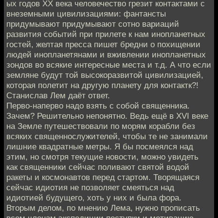
ых годов XX века человечество грезит контактами с
внеземными цивилизациями: фантансты
придумывают придумывают сотно вариаций
развития событий при прилете к нам инопланетных
гостей, желтая пресса пишет бредни о похищении
людей инопланетянами и вживлении инопланетных
зондов во всякие интересные места и т.д. А что если
земляне будут той высокоразвитой цивилизацией,
которая полетит на другую планету для контактк?!
Станислав Лем даёт ответ.
Перво-наперво надо взять с собой священника.
Зачем? Решительно непонятно. Ведь ещё в XVI веке
на Земле путешествовали по морям корабли без
всяких священнослужителей, чтобы те не занимали
лишние квадратные метры. Я бы посмеялся над
этим, но смотря текущие новости, можно увидеть
как священники сейчас поливают святой водой
ракеты и космонавтов перед стартом. Творящаяся
сейчас идиотия не позволяет смеяться над
идиотией будущего, хоть у них и была фора.
Вторым делом, по мнению Лема, нужно прописать
всем членам экспедиции поступки и мотивацию