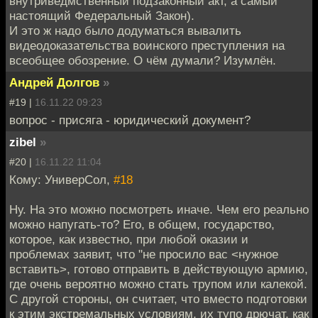
внутриведмственный подзаконный акт, а самый
настоящий Федеральный Закон).
И это ж надо было додуматься вывалить
видеодоказательства воинского преступления на
всеобщее обозрение. О чём думали? Изумлён.
Андрей Долгов
»
#19 |
16.11.22 09:23
вопрос - присяга - юридический документ?
zibel
»
#20 |
16.11.22 11:04
Кому: УниверСол,
#18
Ну. На это можно посмотреть иначе. Чем его реально
можно напугать-то? Его, в общем, государство,
которое, как известно, при любой оказии и
проблемах заявит, что "не просило вас <нужное
вставить>, готово отправить в действующую армию,
где очень вероятно можно стать трупом или калекой.
С другой стороны, он считает, что вместо подготовки
к этим экстремальных условиям, их тупо дрючат, как