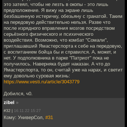
это затеял, чтобы не лезть в окопы - это лишь
предположение. Я вижу на экране лишь
безбашенную истеричку, обезьяну с гранатой. Таким
на передовую действительно нельзя. Разве что
после изрядного вправления мозгов посредством
серьёзного физического и психического
воздействия. Возможно, что комбат "Сомали",
приглашавший Ямастерспорта к себе на передовую,
с воспитанием бойца бы и справился. А, может, и
нет. У подполковника в парке "Патриот" пока не
получилось. Наверняка будет наказан. А что до
Ямастерспорта, то он, считай уже на нарах, и светит
ему довольно суровая жизнь:
https://www.vesti.ru/article/3043779
Добился, ч0.
zibel
»
#32 |
16.11.22 15:27
Кому: УниверСол,
#31