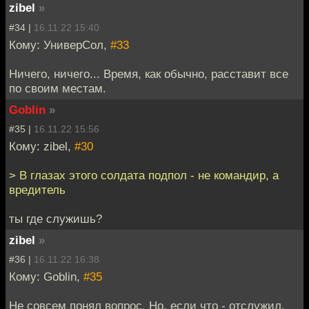
zibel
»
#34 |
16.11.22 15:40
Кому: УниверСол,
#33
Ничего, ничего... Время, как обычно, расставит все
по своим местам.
Goblin
»
#35 |
16.11.22 15:56
Кому: zibel,
#30
> В глазах этого солдата подпол - не командир, а
вредитель
ты где служишь?
zibel
»
#36 |
16.11.22 16:38
Кому: Goblin,
#35
Не совсем понял вопрос. Но, если что - отслужил.