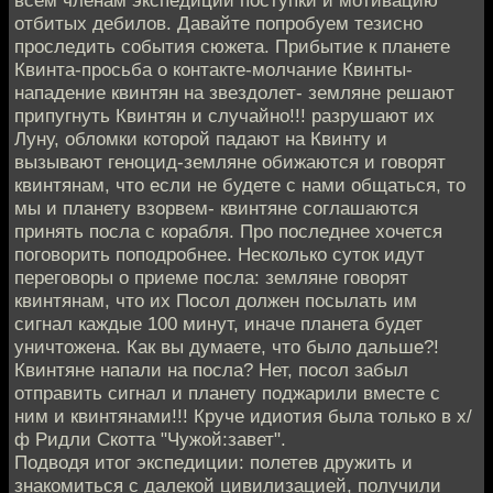
отбитых дебилов. Давайте попробуем тезисно
проследить события сюжета. Прибытие к планете
Квинта-просьба о контакте-молчание Квинты-
нападение квинтян на звездолет- земляне решают
припугнуть Квинтян и случайно!!! разрушают их
Луну, обломки которой падают на Квинту и
вызывают геноцид-земляне обижаются и говорят
квинтянам, что если не будете с нами общаться, то
мы и планету взорвем- квинтяне соглашаются
принять посла с корабля. Про последнее хочется
поговорить поподробнее. Несколько суток идут
переговоры о приеме посла: земляне говорят
квинтянам, что их Посол должен посылать им
сигнал каждые 100 минут, иначе планета будет
уничтожена. Как вы думаете, что было дальше?!
Квинтяне напали на посла? Нет, посол забыл
отправить сигнал и планету поджарили вместе с
ним и квинтянами!!! Круче идиотия была только в х/
ф Ридли Скотта "Чужой:завет".
Подводя итог экспедиции: полетев дружить и
знакомиться с далекой цивилизацией, получили