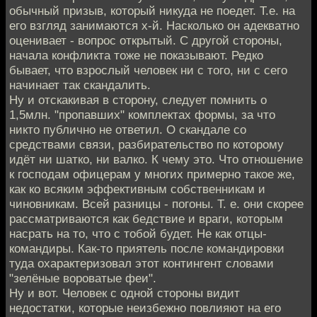
обычный призыв, который никуда не поедет. Т.е. на
его взгляд занимаются х-й. Насколько он адекватно
оценивает - вопрос открытый. С другой стороны,
начала конфликта тоже не показывают. Редко
бывает, что взрослый человек ни с того, ни с сего
начинает так скандалить.
Ну и отскакивая в сторону, следует помнить о
1,5млн. "пропавших" комплектах формы, за что
никто публично не ответил. О скандале со
средствами связи, разбирательство по которому
идёт ни шатко, ни валко. К чему это. Что отношение
к господам офицерам у многих примерно такое же,
как ко всяким эффективным собственникам и
чиновникам. Всей разницы - погоны. Т. е. они скорее
рассматриваются как бедствие и враги, которым
насрать на то, что с тобой будет. Не как отцы-
командиры. Как-то приятель после командировки
туда охарактеризовал этот контингент словами
"зелёные вороватые феи".
Ну и вот. Человек с одной стороны видит
недостатки, которые неизбежно повлияют на его