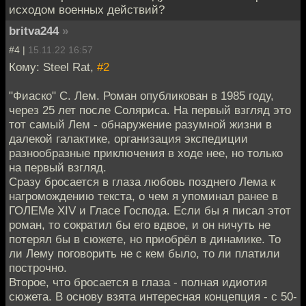
исходом военных действий?
britva244
»
#4 |
15.11.22 16:57
Кому: Steel Rat,
#2
"Фиаско" С. Лем. Роман опубликован в 1985 году,
через 25 лет после Соляриса. На первый взгляд это
тот самый Лем - обнаружение разумной жизни в
далекой галактике, организация экспедиции
разнообразные приключения в ходе нее, но только
на первый взгляд.
Сразу бросается в глаза любовь позднего Лема к
нагромождению текста, о чем я упоминал ранее в
ГОЛЕМе XIV и Гласе Господа. Если бы я писал этот
роман, то сократил бы его вдвое, и он ничуть не
потерял бы в сюжете, но приобрёл в динамике. То
ли Лему поговорить не с кем было, то ли платили
построчно.
Второе, что бросается в глаза - полная идиотия
сюжета. В основу взята интересная концепция - с 50-