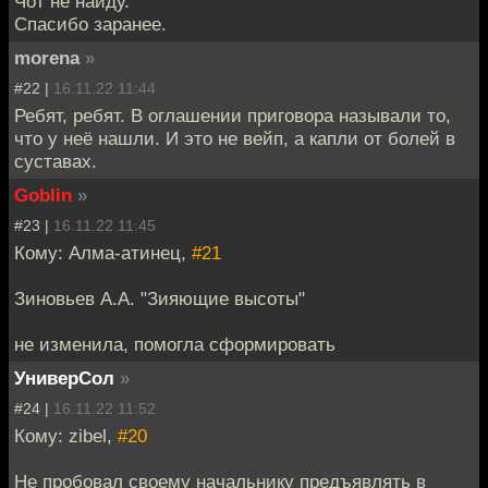
Чот не найду.
Спасибо заранее.
morena
»
#22 |
16.11.22 11:44
Ребят, ребят. В оглашении приговора называли то,
что у неё нашли. И это не вейп, а капли от болей в
суставах.
Goblin
»
#23 |
16.11.22 11:45
Кому: Алма-атинец,
#21
Зиновьев А.А. "Зияющие высоты"
не изменила, помогла сформировать
УниверСол
»
#24 |
16.11.22 11:52
Кому: zibel,
#20
Не пробовал своему начальнику предъявлять в