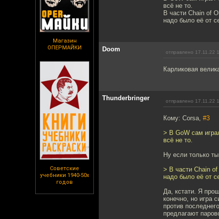
всё не то.
В части Chain of O
надо было её от с
Магазин
ОПЕРМАЙКИ
Doom
отправлено 17.11.22 
Карликовая великан
Thunderbringer
отправлено 17.11.22 
Кому: Corsa,
#3
> В GoW сам играл
всё не то.
Ну если только ты
Советские
> В части Chain of
учебники 1940-50х
надо было её от с
годов
Да, кстати. Я про
конечно, но игра 
против последнего
предлагают паров