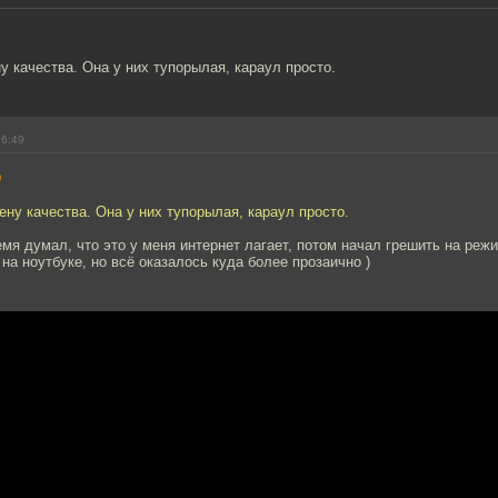
 качества. Она у них тупорылая, караул просто.
16:49
9
ну качества. Она у них тупорылая, караул просто.
емя думал, что это у меня интернет лагает, потом начал грешить на реж
на ноутбуке, но всё оказалось куда более прозаично )