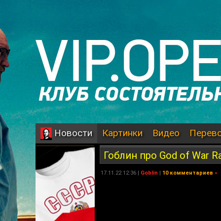
Картинки
Видео
Перев
Новости
Гоблин про God of War R
17.11.22 12:36 |
Goblin
|
10 комментариев
»