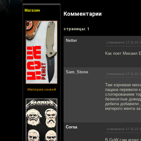
Магазин
Комментарии
cтраницы: 1
Netter
отправлено 17.11.22 
Как поет Михаил Е
Sam_Stone
отправлено 17.11.22 
Там корневая меха
пацана перевели к
Империя ножей
слотированием тор
безмозглые дожида
дебила добавили ,
матерого мента за
Corsa
отправлено 17.11.22 
В GoW сам играл т