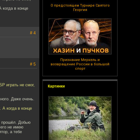
О предстоящем Турнире Святого
А когда в конце
Георгия
# 4
Признание Меркель и
# 5
возвращение России в большой
спорт
P играть не смог,
Картинки
ного. Даже очень.
. А когда в конце
е прошёл. Добью
чего не имею
тор, а тебе