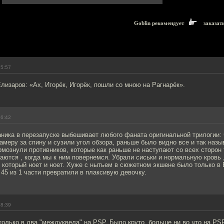
Goblin рекомендует
заказат
15:57
лизаров: «Ах, Игорёк, Игорёк, пошли со мною на Рагнарёк».
16:42
ника в перезапуске выбешивает любого фаната оригинальной трилогии: 
амеру за спину и сузили угол обзора, раньше было видно все и так наз
мознули противников, которые как раньше не наступают со всех сторон 
ются , когда мы к ним повернемся. Убрали сиськи и нормальную кровь 
 который ноет и ноет. Хуже с нытьем в сюжетном экшене было только в Evi
 45 из 1 части превратили в плаксивую девочку.
18:39
олько в два "междуквела" на PSP. Было круто, больше ни во что на PSP