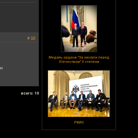
# 10
Медаль ордена "За заслуги перед
Отечеством" II степени
им
всего: 10
РВИО