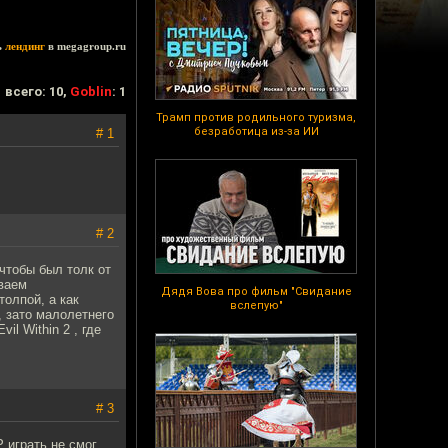
ь
лендинг
в megagroup.ru
всего: 10,
Goblin
: 1
Трамп против родильного туризма,
безработица из-за ИИ
# 1
# 2
чтобы был толк от
ываем
Дядя Вова про фильм "Свидание
толпой, а как
вслепую"
, зато малолетнего
l Within 2 , где
# 3
 играть не смог,