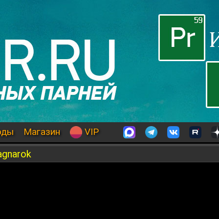
оды
Магазин
VIP
agnarok