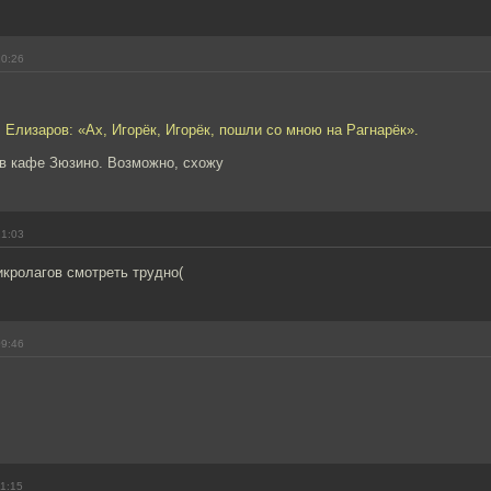
20:26
 Елизаров: «Ах, Игорёк, Игорёк, пошли со мною на Рагнарёк».
 в кафе Зюзино. Возможно, схожу
21:03
микролагов смотреть трудно(
09:46
11:15