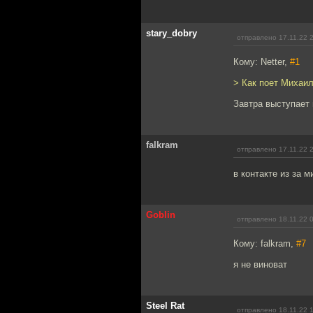
stary_dobry
отправлено 17.11.22 
Кому: Netter,
#1
> Как поет Михаил
Завтра выступает
falkram
отправлено 17.11.22 
в контакте из за 
Goblin
отправлено 18.11.22 
Кому: falkram,
#7
я не виноват
Steel Rat
отправлено 18.11.22 