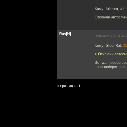
Кому: falkram,
#7
Отключи автосмену
Rus[H]
отправлено 24.11.22 
Кому: Steel Rat,
#
> Отключи автосме
Вот да, первое вр
энергосбережения 
cтраницы: 1