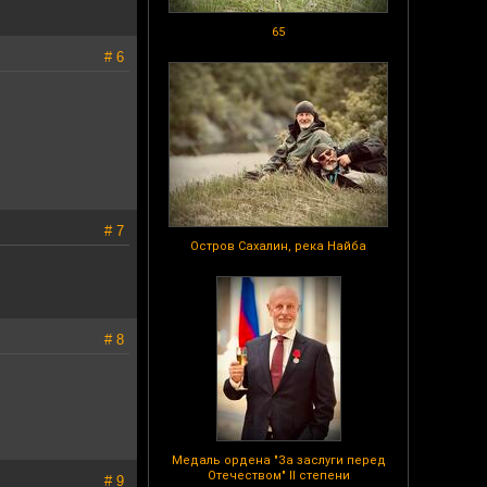
65
# 6
# 7
Остров Сахалин, река Найба
# 8
Медаль ордена "За заслуги перед
Отечеством" II степени
# 9