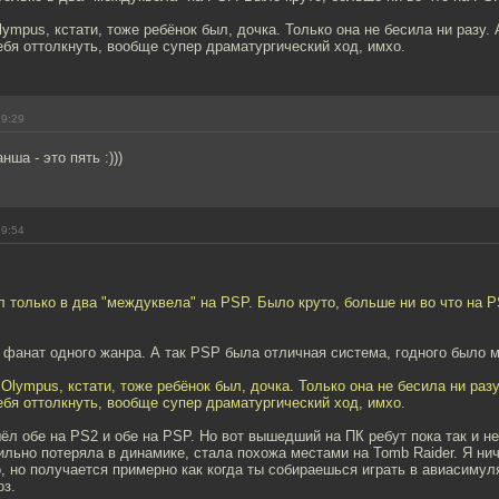
lympus, кстати, тоже ребёнок был, дочка. Только она не бесила ни разу. 
ебя оттолкнуть, вообще супер драматургический ход, имхо.
19:29
ша - это пять :)))
19:54
 только в два "междуквела" на PSP. Было круто, больше ни во что на PS
 фанат одного жанра. А так PSP была отличная система, годного было м
 Olympus, кстати, тоже ребёнок был, дочка. Только она не бесила ни разу
ебя оттолкнуть, вообще супер драматургический ход, имхо.
шёл обе на PS2 и обе на PSP. Но вот вышедший на ПК ребут пока так и н
сильно потеряла в динамике, стала похожа местами на Tomb Raider. Я ни
, но получается примерно как когда ты собираешься играть в авиасимуля
оз.