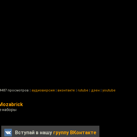
4487 просмотров
|
аудиоверсия
|
вконтакте
|
rutube
|
дзен
|
youtube
Mozabrick
се наборы
Вступай в нашу
группу ВКонтакте