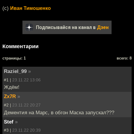
(с)
Иван Тимошенко
Подписывайся на канал в
Дзен
Комментарии
cтраницы: 1
всего: 8
Raziel_99
»
#1 |
23.11.22 13:06
Ждём!
Zx7R
»
#2 |
23.11.22 20:27
Дементия на Марс, в обгон Маска запускал???
Stef
»
#3 |
23.11.22 20:39