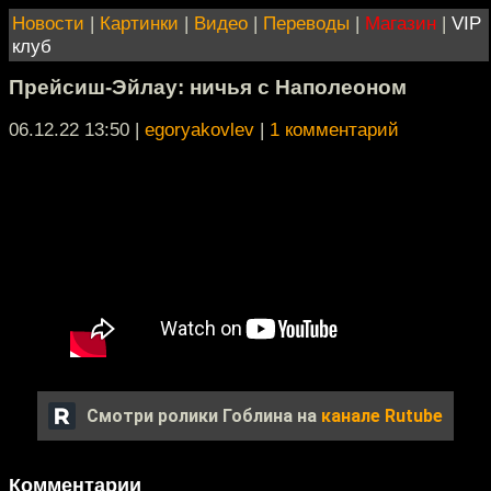
Новости
|
Картинки
|
Видео
|
Переводы
|
Магазин
|
VIP
клуб
Прейсиш-Эйлау: ничья с Наполеоном
06.12.22 13:50
|
egoryakovlev
|
1 комментарий
Смотри ролики Гоблина на
канале Rutube
Комментарии