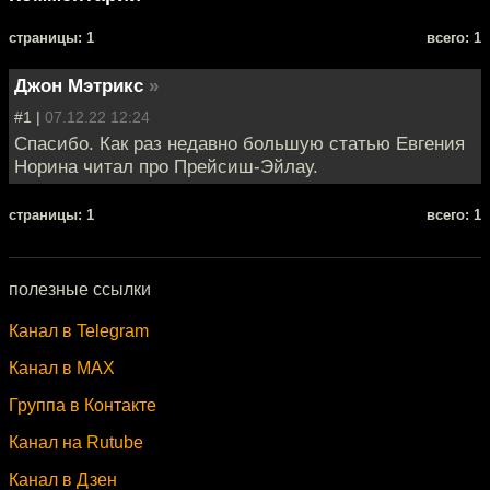
cтраницы: 1
всего: 1
Джон Мэтрикс
»
#1 |
07.12.22 12:24
Спасибо. Как раз недавно большую статью Евгения
Норина читал про Прейсиш-Эйлау.
cтраницы: 1
всего: 1
полезные ссылки
Канал в Telegram
Канал в MAX
Группа в Контакте
Канал на Rutube
Канал в Дзен