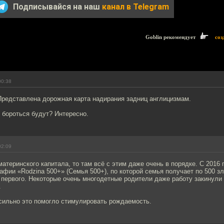
Подписывайся на наш
канал в Telegram
Goblin рекомендует
соз
00:38
Представлена дорожная карта надирания задниц англицизмам.
 бороться будут? Интересно.
02:09
атеринского капитала, то там всё с этим даже очень в порядке. С 2016 
фии «Rodzina 500+» (Семья 500+), по которой семья получает по 500 зл
 первого. Некоторые очень многодетные родители даже работу закинули
.
 сильно это помогло стимулировать рождаемость.