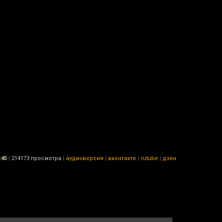
:45
|
214173 просмотра
|
аудиоверсия
|
вконтакте
|
rutube
|
дзен