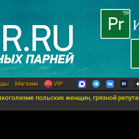
оды
Магазин
VIP
алкоголизме польских женщин, грязной репут