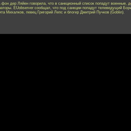
 фон дер Ляйен говорила, что в санкционный список попадут военные, 
наторы. EUobserver сообщал, что под санкции попадут телеведущий Бор
та Михалков, певец Григорий Лепс и блогер Дмитрий Пучков (Goblin).