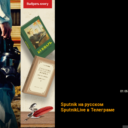
01:05
Sputnik на русском
SputnikLive в Телеграме