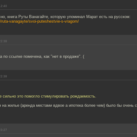
12:40
но, книга Руты Ванагайте, которую упоминал Марат есть на русском:
ru/ruta-vanagayte/svoi-puteshestvie-s-vragom/
22:38
а по ссылке помечена, как "нет в продаже". (
22:38
не сильно это помогло стимулировать рождаемость.
н на жилье (аренда местами вдвое а ипотека более чем) было бы очень 
23:27