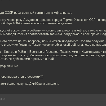
ода СССР ввёл военный контингент в Афганистан.
сту через реку Амударья в районе города Термез Узбекской ССР на ка
и бойцы 108-й советской мотострелковой дивизии.
куссий вокруг этого события — стоило ли входить в Афган, стоило ли за
 ли молодая Россия противостоять талибам, поддержав в своё время На
ачного ответа на эти вопросы, но мы можем предложить кое-что получш
ne в озвучке Гоблина. Такую историю афганской войны вы еще не видел
 – Картер и Рейган, Брежнев и Горбачев, Тараки, Амин, Наджибулла и м
 социальных сетях, обновляют свои профили, создают мероприятия, дел
ет за их действиями в режиме онлайн.
@SputnikLive
переписываются в соцсетях)))
..тем более, озвучка ДимЮрича заявлена
08:58