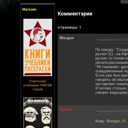
Магазин
Комментарии
cтраницы: 1
Mozgun
отправлено 24.12.22 
По поводу: "Созда
рухнет"(с) - на А
руских то точняк 
начала рассказыва
"Но поражает, др
осведомленные жу
Если уже Анн приз
говорить об обыч
Советские
заставляют кипеть
учебники 1940-50х
И потому столько 
годов
говорит ведущему 
Goblin
отправлено 24.12.22 
Кому: Mozgun,
#1