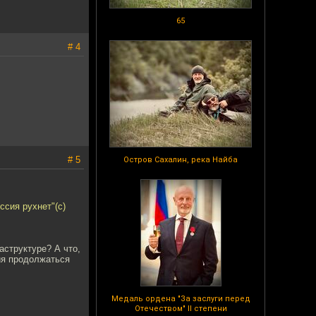
65
# 4
# 5
Остров Сахалин, река Найба
ссия рухнет"(с)
аструктуре? А что,
ия продолжаться
Медаль ордена "За заслуги перед
Отечеством" II степени