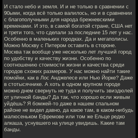
И стало небо и земля. И и не только в сравнении с
90ыми, когда всё только валилось, но и в сравнении
с благополучными для народа брежневскими
временами. И это, в самой богатой стране, США нет
и трети того, что сделали за последние 15 лет у нас.
Особенно в маленьких городках. Да и мегаполисы.
Можно Москву с Питером оставить в стороне.
Москва так вообще уже несколько лет лучший город
по удобству и качеству жизни. Особенно по
соотношению стоимости жизни и качества среди
городов схожих размеров. У нас можно найти такие
помойки, как в Лос Анджелесе или Нью Йорке? Даже
в стотысячнике. А хоть в одном крупном городе
можно днем свернуть не туда и получить звиздюлей
от уличной банды? Да так, что хорошо если живым
уйдёшь? Я бомжей-то даже в нашем спальном
районе не видел давно, да какое там, в каком-нибудь
малюсеньком Ефремове или том же Ельце редко
алкаша, уснувшего на улице увидишь. Какие там
банды.