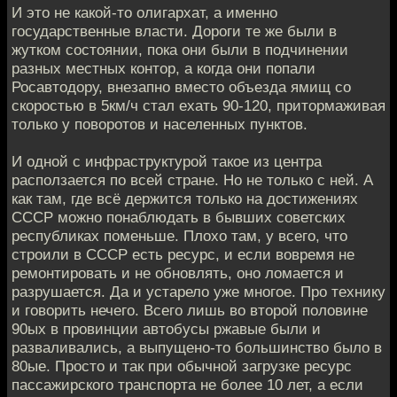
И это не какой-то олигархат, а именно
государственные власти. Дороги те же были в
жутком состоянии, пока они были в подчинении
разных местных контор, а когда они попали
Росавтодору, внезапно вместо объезда ямищ со
скоростью в 5км/ч стал ехать 90-120, притормаживая
только у поворотов и населенных пунктов.
И одной с инфраструктурой такое из центра
расползается по всей стране. Но не только с ней. А
как там, где всё держится только на достижениях
СССР можно понаблюдать в бывших советских
республиках поменьше. Плохо там, у всего, что
строили в СССР есть ресурс, и если вовремя не
ремонтировать и не обновлять, оно ломается и
разрушается. Да и устарело уже многое. Про технику
и говорить нечего. Всего лишь во второй половине
90ых в провинции автобусы ржавые были и
разваливались, а выпущено-то большинство было в
80ые. Просто и так при обычной загрузке ресурс
пассажирского транспорта не более 10 лет, а если