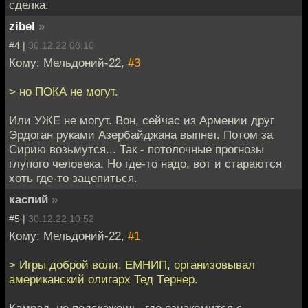
сделка.
zibel
»
#4 |
30.12.22 08:10
Кому: Мельдоний-22,
#3
> но ПОКА не могут.
Или УЖЕ не могут. Вон, сейчас из Армении друг
Эрдоган руками Азербайджана выпнет. Потом за
Сирию возьмутся... Так - потолочные прогнозы
глупого человека. Но где-то надо, вот и стараются
хоть где-то зацепиться.
каспий
»
#5 |
30.12.22 10:52
Кому: Мельдоний-22,
#1
> Игры доброй воли, ЕМНИП, организовывал
американский олигарх Тед Тёрнер.
Камрад, не подскажешь, где ознакомится с