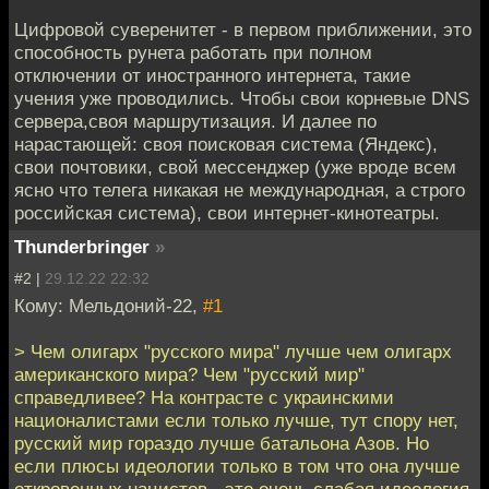
Цифровой суверенитет - в первом приближении, это
способность рунета работать при полном
отключении от иностранного интернета, такие
учения уже проводились. Чтобы свои корневые DNS
сервера,своя маршрутизация. И далее по
нарастающей: своя поисковая система (Яндекс),
свои почтовики, свой мессенджер (уже вроде всем
ясно что телега никакая не международная, а строго
российская система), свои интернет-кинотеатры.
Thunderbringer
»
#2 |
29.12.22 22:32
Кому: Мельдоний-22,
#1
> Чем олигарх "русского мира" лучше чем олигарх
американского мира? Чем "русский мир"
справедливее? На контрасте с украинскими
националистами если только лучше, тут спору нет,
русский мир гораздо лучше батальона Азов. Но
если плюсы идеологии только в том что она лучше
откровенных нацистов - это очень слабая идеология.