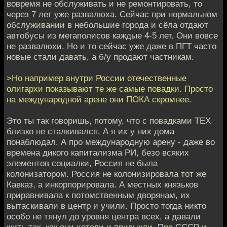
вовремя не обслуживать и не ремонтировать, то
через 7 лет уже развалюха. Сейчас при нормальном
обслуживании в небольшие города и сёла отдают
автобусы из мегаполисов каждые 4-5 лет. Они вовсе
не развалюхи. Но и то сейчас уже даже в ПГТ часто
новые стали давать, а б/у продают частникам.
>Но например внутри России отечественные
олигархи показывают те же самые повадки. Просто
на международной арене они ПОКА скромнее.
Это ты так говоришь, потому, что с повадками ТЕХ
близко не сталкивался. А я их у них дома
понаблюдал. А про международную арену - даже во
времена дикого капитализма РИ, безо всяких
элементов социалки, Россия не была
колонизатором. Россия не колонизировала тот же
Кавказ, а инкорпорировала. А местных князьков
приравнивала к потомственным дворянам, их
вытаскивали в центр и учили. Просто тогда никто
особо не тянул до уровня центра всех, а давали
жить так, как они хотели и привыкли. Про СССР и