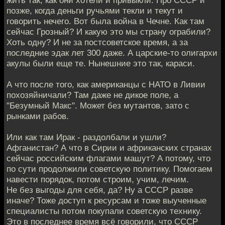
позже, когда деньги ручьями текли и текут и
говорить нечего. Вот была война в Чечне. Как там
сейчас Грозный? И какую это мы страну ограбили?
Хоть одну? И не за постсоветское время, а за
последние эдак лет 300 даже. А царские-то олигархи
акулы были еще те. Нынешние это так, караси.
А что после того, как американцы с НАТО в Ливии
похозяйничали? Там даже не дикое поле, а
"Безумный Макс". Может без мутантов, зато с
рынками рабов.
Или как там Ирак - раздолбали и ушли?
Афганистан? А что в Сирии и африканских странах
сейчас российским флагами машут? А потому, что
по сути продолжили советскую политику. Помогаем
навести порядок, потом строим, учим, лечим.
Не без выгоды для себя, да? Ну а СССР разве
иначе? Тоже доступ к ресурсам и тоже выученные
специалисты потом покупали советскую технику.
Это в последнее время всё говорили, что СССР