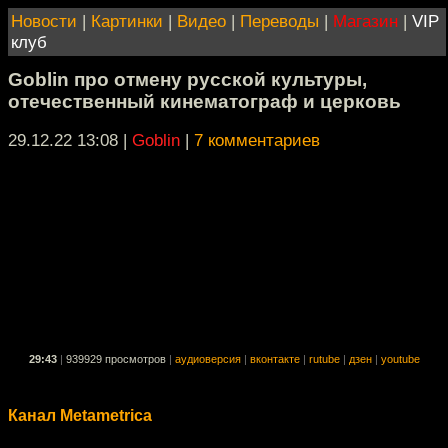
Новости
|
Картинки
|
Видео
|
Переводы
|
Магазин
|
VIP
клуб
Goblin про отмену русской культуры,
отечественный кинематограф и церковь
29.12.22 13:08
|
Goblin
|
7 комментариев
29:43
|
939929 просмотров
|
аудиоверсия
|
вконтакте
|
rutube
|
дзен
|
youtube
Канал Metametrica