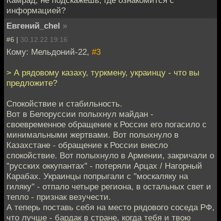
информацией?
Евгений_chel
»
#6 |
30.12.22 19:16
Кому: Мельдоний-22,
#3
> А рядовому казаху, туркмену, украинцу - что вы
предложите?
Спокойствие и стабильность.
Вот в Белоруссии полыхнул майдан -
своевременное обращение к России его погасило с
минимальными жертвами. Вот полыхнуло в
Казахстане - обращение к России внесло
спокойствие. Вот полыхнуло в Армении, закричали о
"русских оккупантах" - потеряли Арцах / Нагорный
Карабах. Украинцы попрыгали с "москаляку на
гиляку" - отпало четыре региона, в остальных свет и
тепло - признак везучести.
А теперь поставь себя на место рядового соседа РФ,
что лучше - бардак в стране, когда тебя и твою