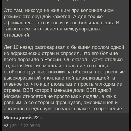
Это там, никогда не жившим при колониальном
режиме это ерундой кажется. А для тех же
африканцев - это очень и очень большая вещь. И
так во всём, что касается международных
отношений.
Лет 10 назад разговаривал с бывшим послом одной
из африканских стран и спросил, что его больше
всего поразило в России. Он сказал - даже столько
то, какая Россия мощная страна и что города,
особенно крупные, похожи на объекты, построенные
высокоразвитой инопланетной цивилизацией, а
главное то, что к дипломатам и простым людям из
страны, ВВП которой меньше доли ВВП одной
Москвы относятся не просто как к людям, а как к
равным, а со стороны французов, американцев и
англичан всегда чувствовалось какое-то презрение.
Мельдоний-22
»
#3 |
30.12.22 08:06