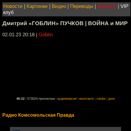
Новости
|
Картинки
|
Видео
|
Переводы
|
Магазин
|
VIP
клуб
Дмитрий «ГОБЛИН» ПУЧКОВ | ВОЙНА и МИР
02.01.23 20:18
|
Goblin
46:22
|
573024 просмотра
|
аудиоверсия
|
вконтакте
|
rutube
|
дзен
Радио Комсомольская Правда