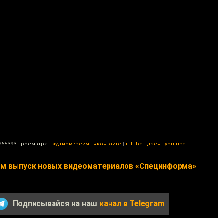
265393 просмотра
|
аудиоверсия
|
вконтакте
|
rutube
|
дзен
|
youtube
м выпуск новых видеоматериалов «Специнформа»
Подписывайся на наш
канал в Telegram