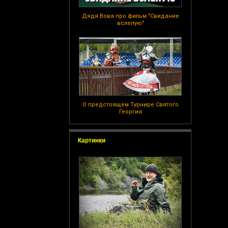
Дядя Вова про фильм "Свидание
вслепую"
О предстоящем Турнире Святого
Георгия
Картинки