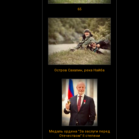
65
Остров Сахалин, река Найба
Медаль ордена "За заслуги перед
Отечеством" II степени