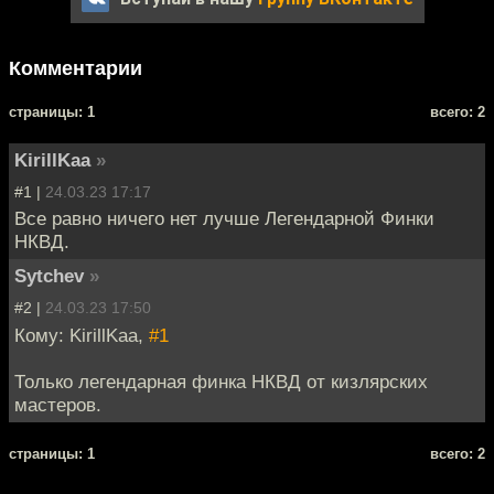
Комментарии
cтраницы: 1
всего: 2
KirillKaa
»
#1 |
24.03.23 17:17
Все равно ничего нет лучше Легендарной Финки
НКВД.
Sytchev
»
#2 |
24.03.23 17:50
Кому: KirillKaa,
#1
Только легендарная финка НКВД от кизлярских
мастеров.
cтраницы: 1
всего: 2