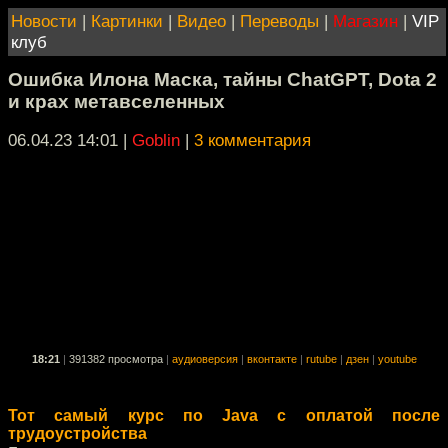
Новости
|
Картинки
|
Видео
|
Переводы
|
Магазин
|
VIP
клуб
Ошибка Илона Маска, тайны ChatGPT, Dota 2
и крах метавселенных
06.04.23 14:01
|
Goblin
|
3 комментария
18:21
|
391382 просмотра
|
аудиоверсия
|
вконтакте
|
rutube
|
дзен
|
youtube
Тот самый курс по Java с оплатой после
трудоустройства