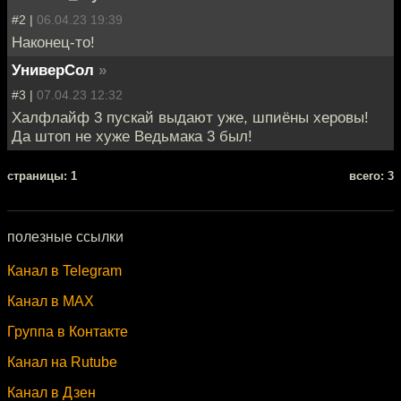
#2 |
06.04.23 19:39
Наконец-то!
УниверСол
»
#3 |
07.04.23 12:32
Халфлайф 3 пускай выдают уже, шпиёны херовы!
Да штоп не хуже Ведьмака 3 был!
cтраницы: 1
всего: 3
полезные ссылки
Канал в Telegram
Канал в MAX
Группа в Контакте
Канал на Rutube
Канал в Дзен