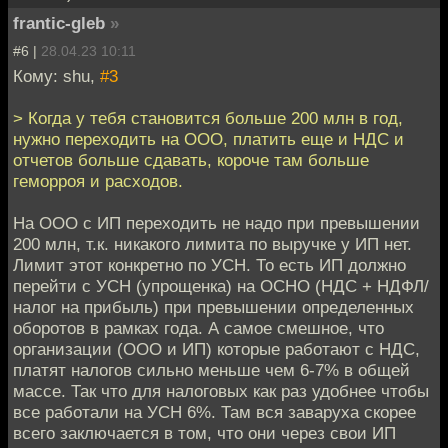
frantic-gleb
»
#6 |
28.04.23 10:11
Кому: shu,
#3
> Когда у тебя становится больше 200 млн в год,
нужно переходить на ООО, платить еще и НДС и
отчетов больше сдавать, короче там больше
геморроя и расходов.
На ООО с ИП переходить не надо при превышении
200 млн, т.к. никакого лимита по выручке у ИП нет.
Лимит этот конкретно по УСН. То есть ИП должно
перейти с УСН (упрощенка) на ОСНО (НДС + НДФЛ/
налог на прибыль) при превышении определенных
оборотов в рамках года. А самое смешное, что
организации (ООО и ИП) которые работают с НДС,
платят налогов сильно меньше чем 6-7% в общей
массе. Так что для налоговых как раз удобнее чтобы
все работали на УСН 6%. Там вся заваруха скорее
всего заключается в том, что они через свои ИП