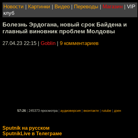
Новости
|
Картинки
|
Видео
|
Переводы
|
Магазин
|
VIP
клуб
Болезнь Эрдогана, новый срок Байдена и
главный виновник проблем Молдовы
27.04.23 22:15
|
Goblin
|
9 комментариев
57:26
|
245373 просмотра
|
аудиоверсия
|
вконтакте
|
rutube
|
дзен
Sputnik на русском
SputnikLive в Телеграме