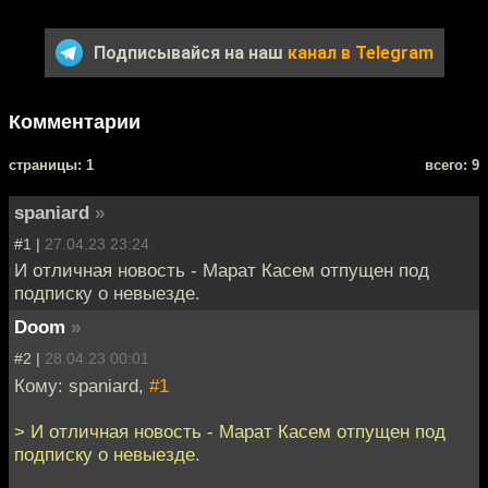
Подписывайся на наш
канал в Telegram
Комментарии
cтраницы: 1
всего: 9
spaniard
»
#1 |
27.04.23 23:24
И отличная новость - Марат Касем отпущен под
подписку о невыезде.
Doom
»
#2 |
28.04.23 00:01
Кому: spaniard,
#1
> И отличная новость - Марат Касем отпущен под
подписку о невыезде.