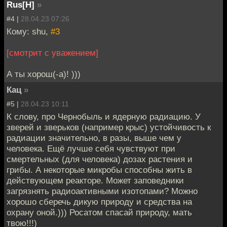
Rus[H]
»
#4 |
28.04.23 07:26
Кому: shu,
#3
[смотрит с уважением]
А ты хорош(-а)! )))
Кац
»
#5 |
28.04.23 10:11
К слову, про Чернобыль и ядерную радиацию. У
зверей и зверьков (например крыс) устойчивость к
радиации значительно, в разы, выше чем у
человека. Ещё лучше себя чувствуют при
смертельных (для человека) дозах растения и
грибы. А некоторые микробы способны жить в
действующем реакторе. Может заповедники
загрязнять радиоактивными изотопами? Можно
хорошо сберечь дикую природу и средства на
охрану оной.))) Росатом спасай природу, мать
твою!!!)