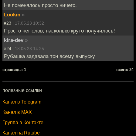
Не поменялось просто ничего.
Lookin
»
#23 |
17.05.23 10:32
Просто нет слов, насколько круто получилось!
kira-dev
»
#24 |
18.05.23 14:25
Рубашка задавала тон всему выпуску
cтраницы: 1
всего: 24
полезные ссылки
Канал в Telegram
Канал в MAX
Группа в Контакте
Канал на Rutube