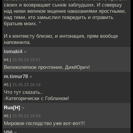
своих и возвращает сынов заблудших. И совершу
над ними великое мщение наказаниями яростными,
над теми, кто замыслил повредить и отравить
братьев моих. "
И к контексту близко, и интонация, прям вообще
напомнила.
lomaki4
»
#4 |
15.05.23 15:57
Великолепное прочтение, ДимЮрич!
m.timur78
»
#5 |
15.05.23 16:14
Что тут сказать..
-Категорически с Гоблином!
Rus[H]
»
#6 |
15.05.23 16:54
Мировое господство уже вот-вот!!!
V56
»