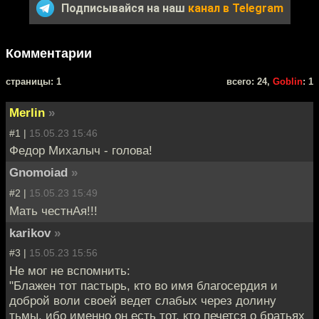
Подписывайся на наш
канал в Telegram
Комментарии
cтраницы: 1
всего: 24,
Goblin
: 1
Merlin
»
#1 |
15.05.23 15:46
Федор Михалыч - голова!
Gnomoiad
»
#2 |
15.05.23 15:49
Мать честнАя!!!
karikov
»
#3 |
15.05.23 15:56
Не мог не вспомнить:
"Блажен тот пастырь, кто во имя благосердия и
доброй воли своей ведет слабых через долину
тьмы, ибо именно он есть тот, кто печется о братьях