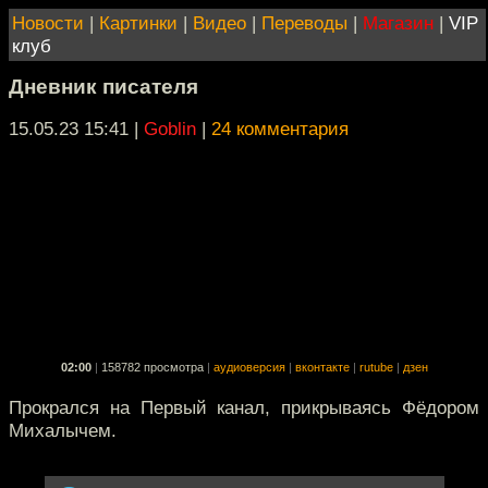
Новости
|
Картинки
|
Видео
|
Переводы
|
Магазин
|
VIP
клуб
Дневник писателя
15.05.23 15:41
|
Goblin
|
24 комментария
02:00
|
158782 просмотра
|
аудиоверсия
|
вконтакте
|
rutube
|
дзен
Прокрался на Первый канал, прикрываясь Фёдором
Михалычем.