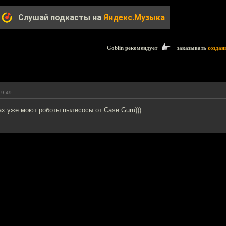
Слушай подкасты на
Яндекс.Музыка
Goblin рекомендует
заказывать
создан
19:49
х уже моют роботы пылесосы от Case Guru)))