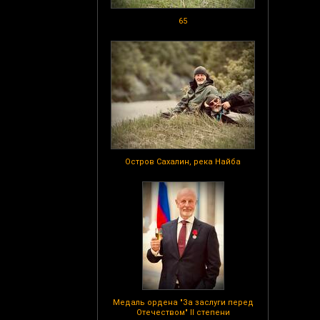
65
Остров Сахалин, река Найба
Медаль ордена "За заслуги перед
Отечеством" II степени