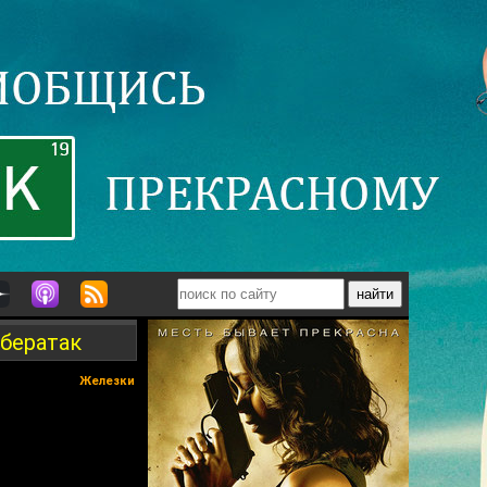
ибератак
Железки