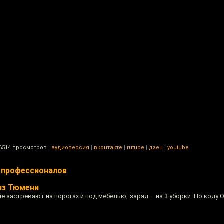
6514 просмотров
|
аудиоверсия
|
вконтакте
|
rutube
|
дзен
|
youtube
я профессионалов
из Тюмени
е застревают на порогах и под мебелью, заряд – на 3 уборки. По коду 