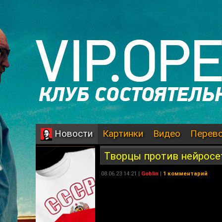
Картинки
Видео
Перев
Новости
Творцы против нейросет
08.06.23 14:21 |
Goblin
|
1 комментарий