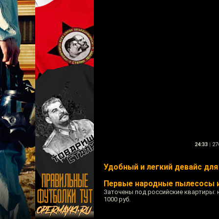
24:33
|
27
Удобный и легкий девайс дл
Первые народные пылесосы 
Заточены под российские квартиры: н
1000 руб.