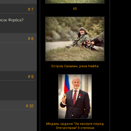
65
# 7
писок Форбса?
# 8
Остров Сахалин, река Найба
# 9
# 10
Медаль ордена "За заслуги перед
Отечеством" II степени