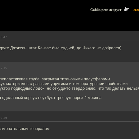
Goblin рекомендует
соз
00:47
круге Джэксон штат Канзас был судьей, до Чикаго не добрался)
02:15
глепластиковая труба, закрытая титановыми полусферами.
вух материалов с разными упругими и температурными свойствами.
руктор подводных лодок, но откуда-то твердо знаю, что так делать нельз
 сделанный корпус ноутбука треснул через 4 месяца.
02:26
замечательным генералом.