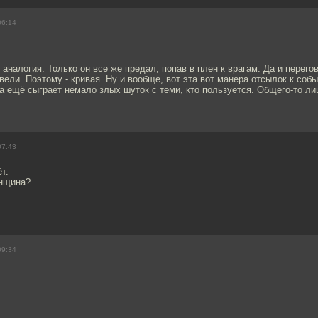
06:14
аналогия. Только он все же предал, попав в плен к врагам. Да и перего
вели. Поэтому - кривая. Ну и вообще, вот эта вот манера отсылок к со
а ещё сыграет немало злых шуток с теми, кто пользуется. Общего-то лиш
.
07:43
т.
енщина?
09:34