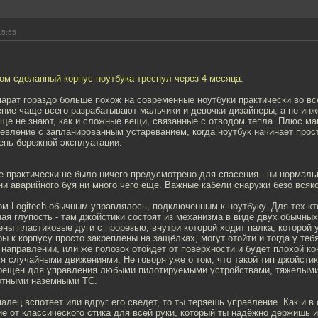
15:55
ом сделанный корпус ноутбука треснул через 4 месяца.
арат гораздо больше похож на современные ноутбуки практически во вс
ние чаще всего разрабатывают мальчики и девочки дизайнеры, а не инж
бще не знают, как и сложные вещи, связанные с отводом тепла. Плюс м
евление с запланированным устареванием, когда ноутбук начинает прос
ень бережной эксплуатации.
ке практически не было ничего предусмотрено для спасения - ни нормал
ни аварийного буя ни много чего еще. Важные кабели снаружи безо всяк
м Logitech обычным управлялось, подключенным к ноутбуку. Для тех кт
ая глупость - там джойстики состоят из механизма в виде двух обычных
ны пластиковые дуги с прорезью, внутри которой ходит палка, которой
ы к корпусу просто закреплены на защёлках, могут отойти и тогда у теб
направлении, или же полозок отойдет от поверхности и будет плохой кон
случайными движениями. Не говоря уже о том, что такой тип джойстика
прещен для управления любыми пилотируемыми устройствами, тяжелым
отными наземными ТС.
палец вспотеет или вдруг его сведет, то ты теряешь управление. Как и в
ие от классического стика для всей руки, который ты надёжно держишь и