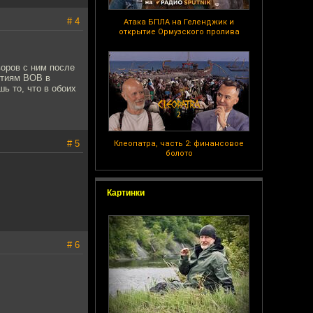
# 4
Атака БПЛА на Геленджик и
открытие Ормузского пролива
воров с ним после
бытиям ВОВ в
ь то, что в обоих
# 5
Клеопатра, часть 2: финансовое
болото
Картинки
# 6