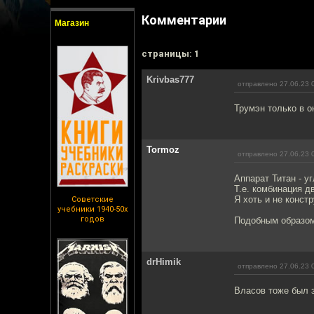
Комментарии
Магазин
cтраницы: 1
Krivbas777
отправлено 27.06.23 
Трумэн только в о
Tormoz
отправлено 27.06.23 
Аппарат Титан - у
Т.е. комбинация д
Я хоть и не конст
Советские
учебники 1940-50х
годов
Подобным образом
drHimik
отправлено 27.06.23 
Власов тоже был 