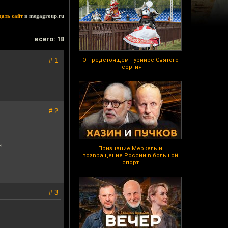
дать сайт
в megagroup.ru
всего: 18
# 1
О предстоящем Турнире Святого
Георгия
# 2
я.
Признание Меркель и
возвращение России в большой
спорт
# 3