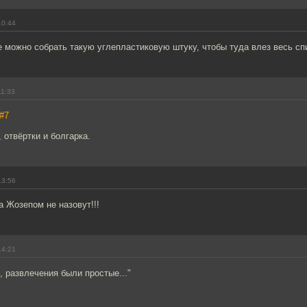
10:44
де можно собрать такую углепластиковую штуку, чтобы туда влез весь с
11:33
#7
 отвёртки и болгарка.
13:56
 Жозепом не назовут!!!
14:21
 развлечения были простые..."