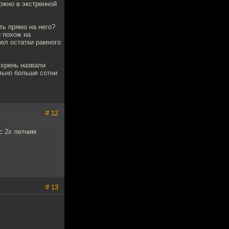
ожно в экстренной
ть прямо на него?
й похож на
шел остатки рамного
 хрень назвали
льно больше сотни
# 12
с 2х летним
# 13