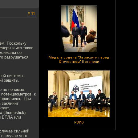
# 11
ём. Поскольку
енеры и что такое
аксимальное
то разрушаться
Медаль ордена "За заслуги перед
Отечеством" II степени
ьной системы
ой защиты.
о не понимает
 потенциометров, к
 управляешь. При
я заклинит
такт,
 (thumbstick)
и БПЛА или
РВИО
 случае сильной
 в случае чего