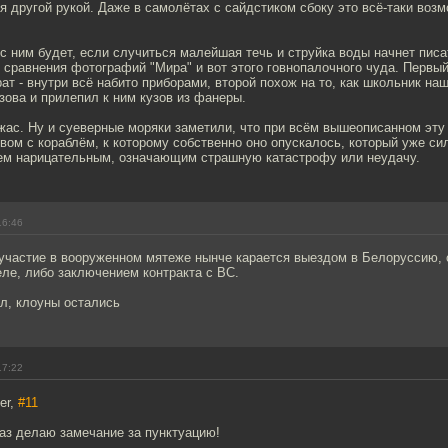
 другой рукой. Даже в самолётах с сайдстиком сбоку это всё-таки возм
о с ним будет, если случиться малейшая течь и струйка воды начнет писа
 сравнения фотографий "Мира" и вот этого говнопалочного чуда. Первы
ат - внутри всё набито приборами, второй похож на то, как школьник на
зова и прилепил к ним кузов из фанеры.
жас. Ну и суеверные моряки заметили, что при всём вышеописанном эту
ом с кораблём, к которому собственно оно опускалось, который уже си
нем нарицательным, означающим страшную катастрофу или неудачу.
16:46
 участие в вооруженном мятеже нынче карается выездом в Белоруссию, 
ле, либо заключением контракта с ВС.
ал, клоуны остались
17:22
er,
#11
аз делаю замечание за пунктуацию!