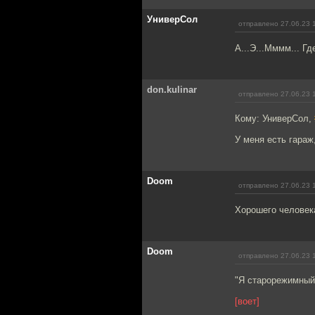
УниверСол
отправлено 27.06.23 
А...Э...Мммм... Г
don.kulinar
отправлено 27.06.23 
Кому: УниверСол,
У меня есть гараж,
Doom
отправлено 27.06.23 
Хорошего человека
Doom
отправлено 27.06.23 
"Я старорежимный,
[воет]