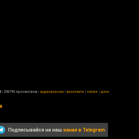
8
|
336795 просмотров
|
аудиоверсия
|
вконтакте
|
rutube
|
дзен
а
Подписывайся на наш
канал в Telegram