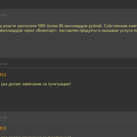
18:02
од власти заплатили ЧВК более 86 миллиардов рублей. Собственник ком
миллиардов через «Военторг», поставляя продукты и оказывая услуги п
18:38
#13
 раз делаю замечание за пунктуацию!
21:45
#13