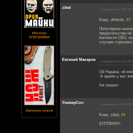
zibel
отправлено 27.06.23 
Кому: drHimik,
#3
Популярная нынче 
предательства не 
Магазин
ОПЕРМАЙКИ
контексте СВО, он
случаях стреляют
Евгений Макаров
отправлено 27.06.23 
Ой Надана, ой жжё
-А админ у вас ж
Аж заорал.
УниверСол
отправлено 27.06.23 
Империя ножей
Кому: zibel,
#4
БТПТВНП!!!