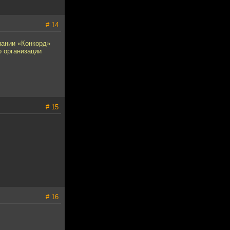
# 14
пании «Конкорд»
о организации
# 15
# 16