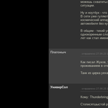
можешь схватиться
ситуации.
Ну и ноутбук - чт
В сети уже гуляют
космический аппар
автомобиля без ку
В общем - тихий у
однокоренным слов
лет как стал име
Платоныч
отправлено 27.06.23 
Как писал Жуков,
проживанием в оте
Танк из цирка уех
УниверСол
отправлено 27.06.23 
Кому: Thunderbring
Стописятшыстой р