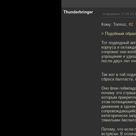
Thunderbringer
отправлено 27.06.23 
Кому: Tormoz,
#2
> Подобным образ
Тот подводный апп
корпуса и охлажде
сопромат они воо
упрощение и удеш
после двух лет оч
Так вот в той лод
сброса балласта, 
Оно блин геймпадо
почему это страшн
которым прикрепле
этом потенциометр
движение в одном 
сопровождающийся 
категорически за
тяжелыми беспил
Потому, что если 
встряски. В отлич