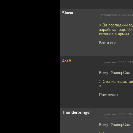
Slawa
отправлено 27.06.23 
> За последний г
заработал еще 80 
питания в армии.
Вот и оно.
Zx7R
отправлено 27.06.23 
Кому: УниверСол,
> Стописятшыстой
>
Растрелат.
Thunderbringer
отправлено 27.06.23 
Кому: УниверСол,