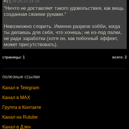
#2 |
28.06.23 14:28
"Ничто не доставляет такого удовольствия, как вещь
созданная своими руками."
Невозможно спорить. Именно разрезе хобби, когда
ты делаешь для себя, что хочешь; не из-под палки,
не ради заработка (хотя он, как побочный эффект,
может присутствовать).
cтраницы: 1
всего: 2
полезные ссылки
Канал в Telegram
Канал в MAX
Группа в Контакте
Канал на Rutube
Канал в Дзен