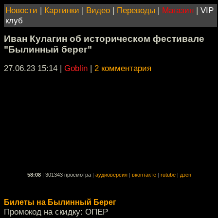
Новости
|
Картинки
|
Видео
|
Переводы
|
Магазин
|
VIP
клуб
Иван Кулагин об историческом фестивале
"Былинный берег"
27.06.23 15:14
|
Goblin
|
2 комментария
58:08
|
301343 просмотра
|
аудиоверсия
|
вконтакте
|
rutube
|
дзен
Билеты на Былинный Берег
Промокод на скидку: ОПЕР