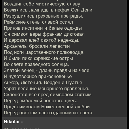
Воздвиг себе мистическую славу
Возжглись лампады в нефах Сен Дени
Разрушились греховные преграды.
Реймские стены славой осиял
Приняв инсигнии и белые одежды
Он символ веры франкам диктовал
И даровал елей святой надежды.
Архангелы бросали лепестки
Под ноги царственного полководца
И были пики франкские остры
Во свете праведного солнца.
Златой венец - длань правды на челе
И чудотворное прикосновенье
Анжер, Лютеция. Верден и Пуатье
Узрят величие монаршего правленья.
Склонятся все пред символом святым
Перед эмблемой золотого цвета
Пред символом Божественной любви
Перед цветком воссозданным из света.
Nikolai
»