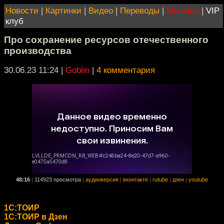
Новости
|
Картинки
|
Видео
|
Переводы
|
Магазин
|
VIP
клуб
Про сохранение ресурсов отечественного
производства
30.06.23 11:24
|
Goblin
|
4 комментария
48:16
|
114923 просмотра
|
аудиоверсия
|
вконтакте
|
rutube
|
дзен
|
youtube
1С:ТОИР
1С:ТОИР в Дзен