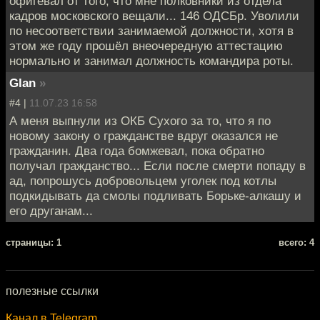
офигевал от того, что мне полковники из отдела
кадров московского вещали... 146 ОДСБр. Уволили
по несоответствии занимаемой должности, хотя в
этом же году прошёл внеочередную аттестацию
нормально и занимал должность командира роты.
Glan
»
#4 |
11.07.23 16:58
А меня выпнули из ОКБ Сухого за то, что я по
новому закону о гражданстве вдруг оказался не
гражданин. Два года бомжевал, пока обратно
получал гражданство... Если после смерти попаду в
ад, попрошусь добровольцем уголек под котлы
подкидывать да смолы подливать Борьке-алкашу и
его друганам...
cтраницы: 1
всего: 4
полезные ссылки
Канал в Telegram