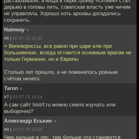
рассказывали, а когда в перестройку «Огонёк» стал
дерьмо в головы лить, советская власть уже ничем
не управляла. Хорошо хоть архивы догадались
сохранить.
Naleway
»
#6 |
02.07.23 15:32
> Великороссы, все равно при царе или при
большевиках, всегда остаются основным врагом не
только Германии, но и Европы
Столько лет прошло, а не поменялось ровным
счётом ничего.
Taron
»
#7 |
03.07.23 14:54
А сам сайт histrf.ru можно смело изучать или
выборочно?
Александр Еськин
»
#8 |
03.07.23 14:56
Чем дальше в лес, тем больше это становится