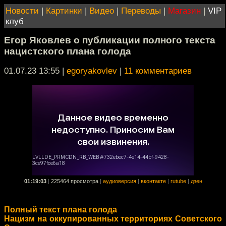
Новости
|
Картинки
|
Видео
|
Переводы
|
Магазин
|
VIP
клуб
Егор Яковлев о публикации полного текста
нацистского плана голода
01.07.23 13:55
|
egoryakovlev
|
11 комментариев
01:19:03
|
225464 просмотра
|
аудиоверсия
|
вконтакте
|
rutube
|
дзен
Полный текст плана голода
Нацизм на оккупированных территориях Советского