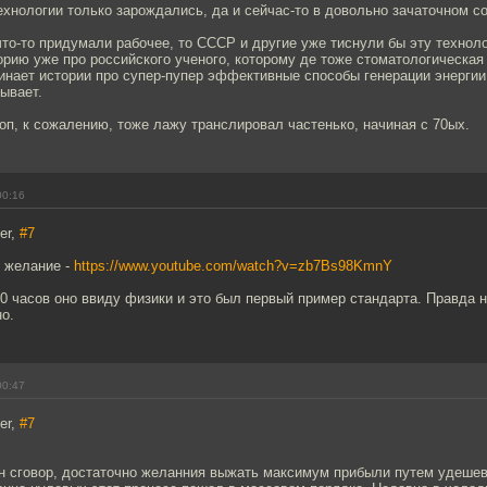
ехнологии только зарождались, да и сейчас-то в довольно зачаточном с
то-то придумали рабочее, то СССР и другие уже тиснули бы эту технол
орию уже про российского ученого, которому де тоже стоматологическа
инает истории про супер-пупер эффективные способы генерации энергии
ывает.
оп, к сожалению, тоже лажу транслировал частенько, начиная с 70ых.
00:16
er,
#7
и желание -
https://www.youtube.com/watch?v=zb7Bs98KmnY
00 часов оно ввиду физики и это был первый пример стандарта. Правда н
о.
00:47
er,
#7
ен сговор, достаточно желанния выжать максимум прибыли путем удеше