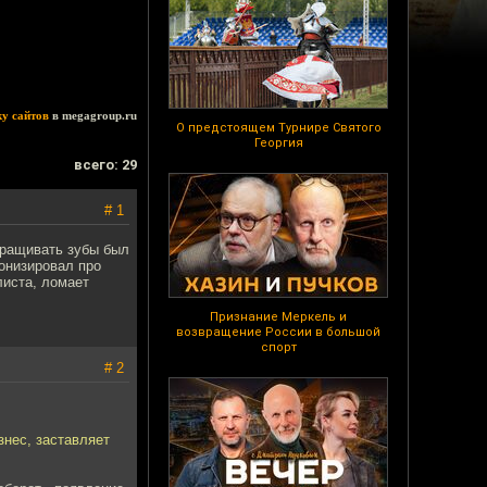
ку сайтов
в megagroup.ru
О предстоящем Турнире Святого
Георгия
всего: 29
# 1
ыращивать зубы был
ронизировал про
листа, ломает
Признание Меркель и
возвращение России в большой
спорт
# 2
знес, заставляет