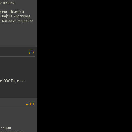
остоянии.
огию. Позже я
я мафия кислород
, которые мировое
# 9
е ГОСТа, и по
# 10
вления