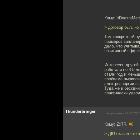
Кому: ItDoesntMatt
> договор был, но
Там конкретный пу
примеров заплани
дело, что учитыва
позитивный эффект
Интересен другой
работали по 4-5 л
стали год и меньш
проблема вырисов
электроэнергии вы
Туда же и бессвин
практически удвои
Thunderbringer
отправлено 27.07.23 
Кому: Zx7R,
#6
> ДЮ сказал что ч