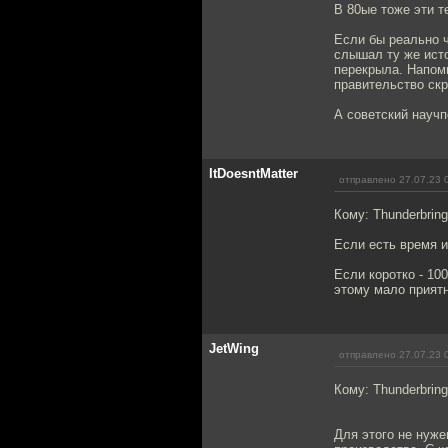
В 80ые тоже эти т
Если бы реально ч
слышал ту же ист
перекрыла. Напом
правительство скр
А советский научп
ItDoesntMatter
отправлено 27.07.23 
Кому: Thunderbring
Если есть время 
Если коротко - 10
этому мало приятн
JetWing
отправлено 27.07.23 
Кому: Thunderbring
Для этого не нуж