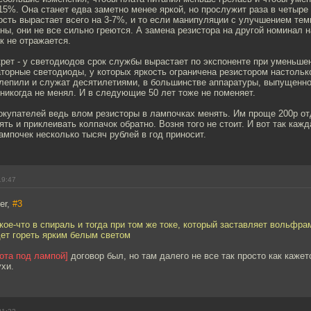
15%. Она станет едва заметно менее яркой, но прослужит раза в четыр
ость вырастает всего на 3-7%, и то если манипуляции с улучшением те
ны, они не все сильно греются. А замена резистора на другой номинал 
к не отражается.
крет - у светодиодов срок службы вырастает по экспоненте при уменьшен
торные светодиоды, у которых яркость ограничена резистором настольк
слепили и служат десятилетиями, в большинстве аппаратуры, выпущенн
никогда не менял. И в следующие 50 лет тоже не поменяет.
окупателей ведь влом резисторы в лампочках менять. Им проще 200р от
ять и приклеивать колпачок обратно. Возня того не стоит. И вот так кажд
мпочек несколько тысяч рублей в год приносит.
19:47
er,
#3
ое-что в спираль и тогда при том же токе, который заставляет вольфра
дет гореть ярким белым светом
ота под лампой]
договор был, но там далего не все так просто как кажет
хи.