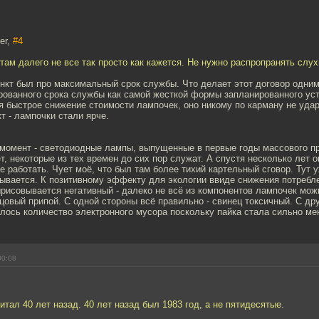
er,
#4
 там далего не все так просто как кажется. Не нужно распропранять слух
нкт был про максимальный срок службы. Что делает этот договор одним
рованного срока службы как самой жесткой формы запланированного уст
я быстрое снижение стоимости лампочек, оно никому по карману не уда
 - лампочки стали ярче.
 момент - светодиодные лампы, выпущенные в первые годы массового п
ет, некоторые из тех времен до сих пор служат. А спустя несколько лет о
е работать. Чует моё, что был там более тихий картельный сговор. Тут 
ывается. К позитивному эффекту для экологии ввиде снижения потребл
рисовывается негативный - далеко не всё из компонентов лампочек мож
цовый припой. С одной стороны всё правильно - свинец токсичный. С дру
лось количество электронного мусора поскольку пайка стала сильно ме
00:08
итал 40 лет назад. 40 лет назад был 1983 год, а не пятидесятые.