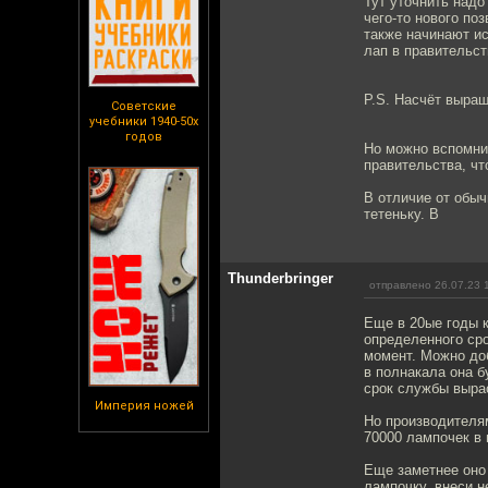
Тут уточнить надо
чего-то нового по
также начинают ис
лап в правительс
P.S. Насчёт выращ
Советские
учебники 1940-50х
годов
Но можно вспомнит
правительства, чт
В отличие от обы
тетеньку. В
Thunderbringer
отправлено 26.07.23 
Еще в 20ые годы 
определенного сро
момент. Можно доб
в полнакала она б
срок службы вырас
Империя ножей
Но производителям
70000 лампочек в 
Еще заметнее оно 
лампочку, внеси н