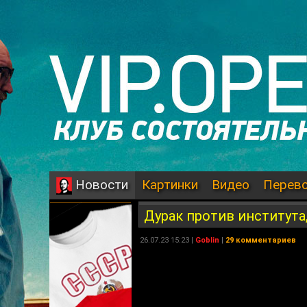
Картинки
Видео
Перев
Новости
Дурак против института
26.07.23 15:23 |
Goblin
|
29 комментариев