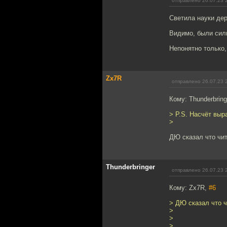
отправлено 26.07.23 
Светила науки дер
Видимо, были сил
Непонятно только, 
Zx7R
отправлено 26.07.23 
Кому: Thunderbring
> P.S. Насчёт выр
>
ДЮ сказал что чит
Thunderbringer
отправлено 26.07.23 
Кому: Zx7R,
#6
> ДЮ сказал что ч
>
>
>