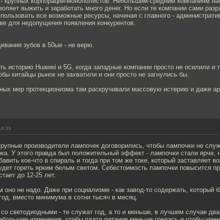
 - крупных корпораций-монополистов. Небольшим-средним компаниям на
зволяет выжить и заработать много денег. Но если те компании сами разр
пользовать все возможные ресурсы, начиная с главного - администрати
тве для недопущения появления конкурентов.
ивания зубов в 50ые - не верю.
ь историю Huawei и 5G, когда западные компании просто не осилили и 
обы китайцы рынок не захватили и они просто не загнулись бы.
чных мер протекционизма там раскручивали массовую истерию и даже а
18:39
крупные производители лампочек договорились, чтобы лампочки не слу
ка. У этого правда был положительный эффект - лампочки стали ярче, н
авить кое-что в спираль и тогда при том же токе, который заставляет 
удет гореть ярким белым светом. Себестоимость лампочки повысится пр
тает до 12-25 лет.
 оно не надо. Даже при социализме - как завод-то содержать, который 
год, вместо минимума в сотни тысяч в месяц.
со светодиодными - те служат год, а то и меньше, в лучшем случае два
ебольшие изменения, чтобы плата питания меньше грелась и чтобы умен