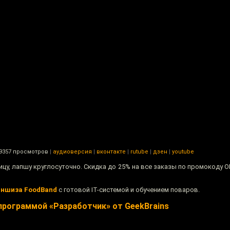
9357 просмотров
|
аудиоверсия
|
вконтакте
|
rutube
|
дзен
|
youtube
ицу, лапшу круглосуточно. Скидка до 25% на все заказы по промокоду 
ншиза FoodBand
с готовой IT-системой и обучением поваров.
программой «Разработчик» от GeekBrains