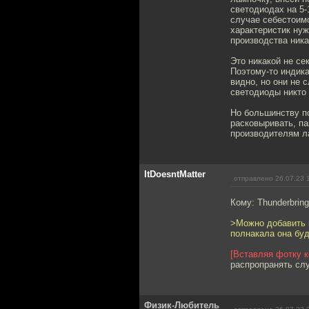
светодиодах на 5-
случае себестоим
характеристик нуж
производства ника
Это никакой не се
Поэтому-то индика
видно, но они не 
светодиоды никто 
Но большинству п
расковыривать, па
производителям ла
ItDoesntMatter
отправлено 26.07.23 
Кому: Thunderbring
>Можно добавить к
полнакала она бу
[Вставляя фотку к
распропранять слу
Физик-Любитель