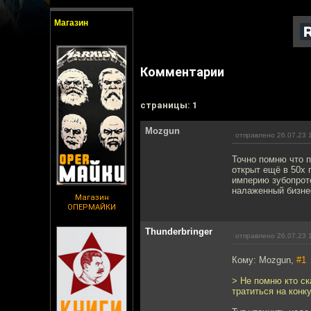
Магазин
Комментарии
cтраницы: 1
Mozgun
отправлено 26.07.23 
Точно помню что 
открыт ещё в 50х 
империю зубопроте
налаженный бизнес
Магазин
ОПЕРМАЙКИ
Thunderbringer
отправлено 26.07.23 
Кому: Mozgun,
#1
> Не помню кто ск
тратиться на конк