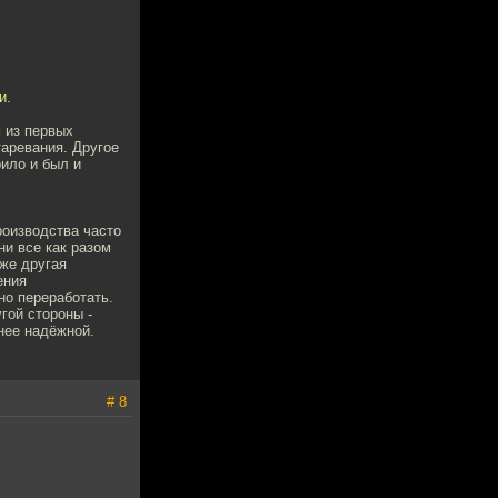
и.
 из первых
аревания. Другое
рило и был и
роизводства часто
ни все как разом
уже другая
ения
но переработать.
гой стороны -
нее надёжной.
# 8