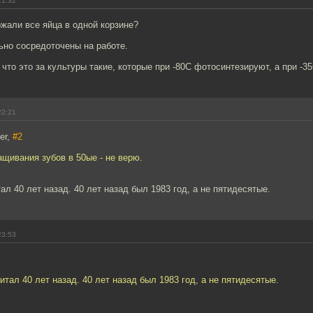
21:32
жали все яйца в одной корзине?
ьно сосредоточены на работе.
что это за культуры такие, которые при -80С фотосинтезируют, а при -35С
22:21
er,
#2
ащивания зубов в 50ые - не верю.
ал 40 лет назад. 40 лет назад был 1983 год, а не пятидесятые.
23:53
итал 40 лет назад. 40 лет назад был 1983 год, а не пятидесятые.