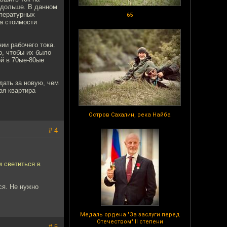
е дольше. В данном
мпературных
65
на стоимости
ии рабочего тока.
о, чтобы их было
ой в 70ые-80ые
дать за новую, чем
ая квартира
Остров Сахалин, река Найба
# 4
м светиться в
ся. Не нужно
Медаль ордена "За заслуги перед
Отечеством" II степени
# 5