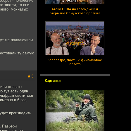
оборот - появление
астаются, то они
вного, мохнатых
Атака БПЛА на Геленджик и
открытие Ормузского пролива
тут же подключили
рестовали ту самую
Клеопатра, часть 2: финансовое
болото
# 3
Картинки
жили дольше
о тут есть один
вольфрам светиться
имерно в 6 раз,
будет производить
. Разбери
ьшить ток на