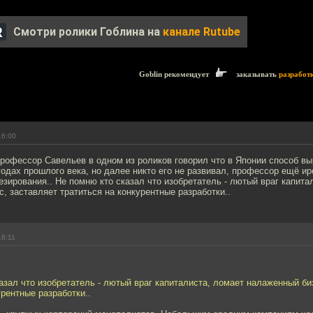
Смотри ролики Гоблина на
канале Rutube
Goblin рекомендует
заказывать
разработ
16:00
профессор Савельев в одном из роликов говорил что в Японии способ в
годах прошлого века, но далее никто его не развивал, профессор ещё и
зирования.. Не помню кто сказал что изобретатель - лютый враг капита
, заставляет тратиться на конкурентные разработки..
18:11
азал что изобретатель - лютый враг капиталиста, ломает налаженный би
урентные разработки..