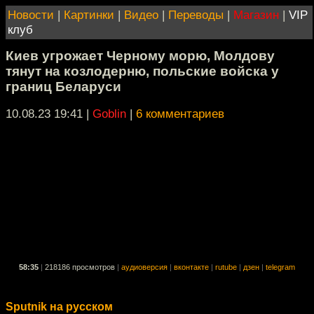
Новости
|
Картинки
|
Видео
|
Переводы
|
Магазин
|
VIP
клуб
Киев угрожает Черному морю, Молдову
тянут на козлодерню, польские войска у
границ Беларуси
10.08.23 19:41
|
Goblin
|
6 комментариев
58:35
|
218186 просмотров
|
аудиоверсия
|
вконтакте
|
rutube
|
дзен
|
telegram
Sputnik на русском