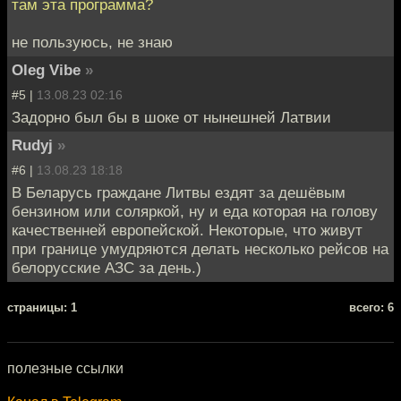
там эта программа?
не пользуюсь, не знаю
Oleg Vibe
»
#5 |
13.08.23 02:16
Задорно был бы в шоке от нынешней Латвии
Rudyj
»
#6 |
13.08.23 18:18
В Беларусь граждане Литвы ездят за дешёвым
бензином или соляркой, ну и еда которая на голову
качественней европейской. Некоторые, что живут
при границе умудряются делать несколько рейсов на
белорусские АЗС за день.)
cтраницы: 1
всего: 6
полезные ссылки