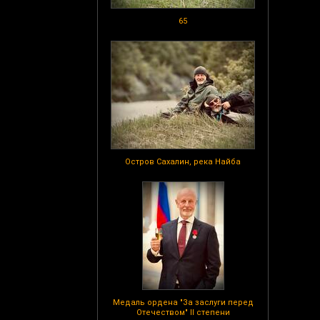
65
Остров Сахалин, река Найба
Медаль ордена "За заслуги перед
Отечеством" II степени