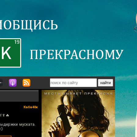
Каба40к
!🍷🔥
выдержки муската.
💨