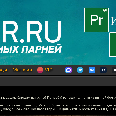
оды
Магазин
VIP
ат к вашим блюдам на гриле? Попробуйте наши пеллеты из винной бочки
ены из измельченных дубовых бочек, которые использовались для 
му мясу, рыбе и овощам неповторимый деликатный аромат вина и дыма.