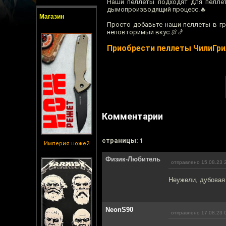
Наши пеллеты подходят для пеллет
дымопроизводящий процесс.🔥
Магазин
Просто добавьте наши пеллеты в г
неповторимый вкус.🍖🍤
Приобрести пеллеты ЧилиГри
Комментарии
cтраницы: 1
Империя ножей
Физик-Любитель
отправлено 15.08.23 
Неужели, дубовая 
NeonS90
отправлено 17.08.23 