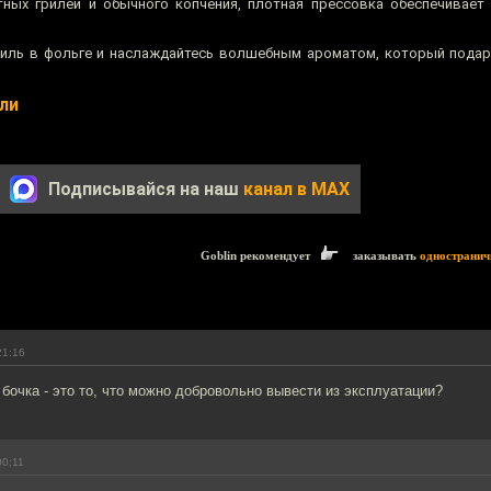
ных грилей и обычного копчения, плотная прессовка обеспечивает
риль в фольге и наслаждайтесь волшебным ароматом, который пода
ли
Подписывайся на наш
канал в MAX
Goblin рекомендует
заказывать
одностранич
21:16
бочка - это то, что можно добровольно вывести из эксплуатации?
00:11