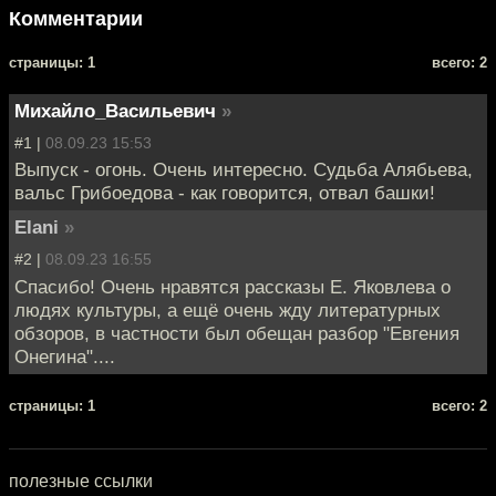
Комментарии
cтраницы: 1
всего: 2
Михайло_Васильевич
»
#1 |
08.09.23 15:53
Выпуск - огонь. Очень интересно. Судьба Алябьева,
вальс Грибоедова - как говорится, отвал башки!
Elani
»
#2 |
08.09.23 16:55
Спасибо! Очень нравятся рассказы Е. Яковлева о
людях культуры, а ещё очень жду литературных
обзоров, в частности был обещан разбор "Евгения
Онегина"....
cтраницы: 1
всего: 2
полезные ссылки