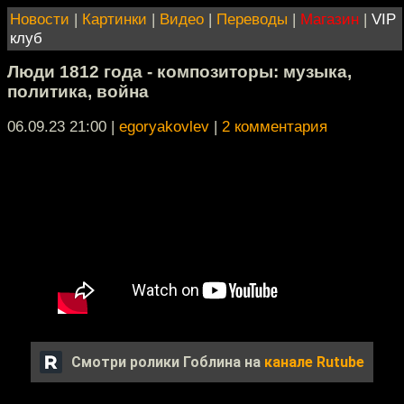
Новости
|
Картинки
|
Видео
|
Переводы
|
Магазин
|
VIP
клуб
Люди 1812 года - композиторы: музыка,
политика, война
06.09.23 21:00
|
egoryakovlev
|
2 комментария
Смотри ролики Гоблина на
канале Rutube