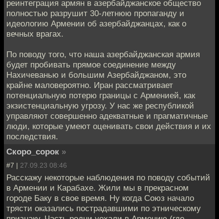
реинтеграция армян в азербайджанское общество
полностью разрушит 30-летнюю пропаганду и
идеологию Армении об азербайджанцах, как о
вечных врагах.
По поводу того, что наша азербайджанская армия
будет пробивать прямое соединение между
Нахичеванью и большим Азербайджаном, это
крайне маловероятно. Иран рассматривает
потенциальную потерю границы с Арменией, как
экзистенциальную угрозу. У нас же республикой
управляют совершенно адекватные и прагматичные
люди, которые умеют оценивать свои действия и их
последствия.
Скоро_сорок
»
#7 |
27.09.23 08:46
Расскажу некоторые наблюдения по поводу событий
в Армении и Карабахе. Жили мы в прекрасном
городе Баку в свое время. Ну когда Союз начало
трясти оказались пострадавшими по этническому
признаку. Часть родни уехали в Армению (где