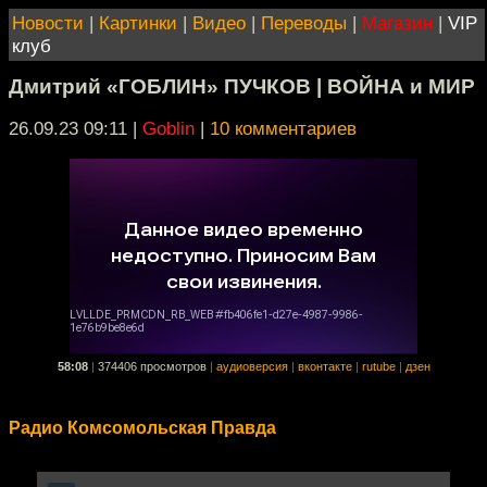
Новости
|
Картинки
|
Видео
|
Переводы
|
Магазин
|
VIP
клуб
Дмитрий «ГОБЛИН» ПУЧКОВ | ВОЙНА и МИР
26.09.23 09:11
|
Goblin
|
10 комментариев
58:08
|
374406 просмотров
|
аудиоверсия
|
вконтакте
|
rutube
|
дзен
Радио Комсомольская Правда