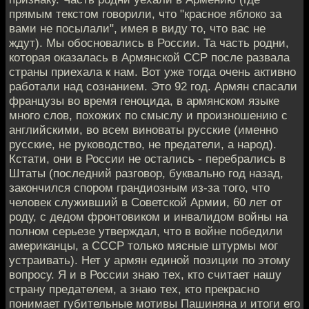
прямым текстом говорили, что "красное яблоко за
вами не посылали", имея в виду то, что вас не
ждут). Мы обосновались в России. Та часть родни,
которая оказалась в Армянской ССР после развала
страны приехала к нам. Вот уже тогда очень активно
работали над сознанием. Это 92 год. Армян спасали
французы во время геноцида, в армянском языке
много слов, похожих по смыслу и произношению с
английскими, во всем виноваты русские (именно
русские, не руководство, не предатели, а народ).
Кстати, они в России не остались - перебрались в
Штаты (последний разговор, буквально год назад,
закончился спором грандиозным из-за того, что
человек служивший в Советской Армии, 60 лет от
роду, с дедом фронтовиком и инвалидом войны на
полном серьезе утверждал, что в войне победили
американцы, а СССР только мясные штурмы мог
устраивать). Нет у армян единой позиции по этому
вопросу. Я и в России знаю тех, кто считает нашу
страну предателем, а знаю тех, кто прекрасно
понимает губительные мотивы Пашиняна и итоги его