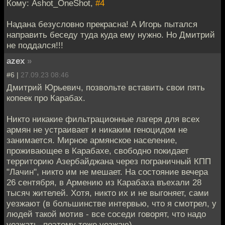
Кому: Ashot_OneShot,
#4
Надана безусловно прекрасна! А Игорь пытался
направить беседу туда куда ему нужно. Но Дмитрий
не поддался!!!
azex
»
#6 |
27.09.23 08:46
Дмитрий Юрьевич, позвольте вставить свои пять
копеек про Карабах.
Никто никакие фильтрационные лагеря для всех
армян не устраивает и никаким геноцидом не
занимается. Мирное армянское население,
проживающее в Карабахе, свободно покидает
территорию Азербайджана через пограничный КПП
"Лачин", никто им не мешает. На состояние вечера
26 сентября, в Армению из Карабаха въехали 28
тысяч жителей. Хотя, никто их и не выгоняет, сами
уезжают (в большинстве интервью, что я смотрел, у
людей такой мотив - все соседи говорят, что надо
уезжать, поэтому тоже уезжаю).