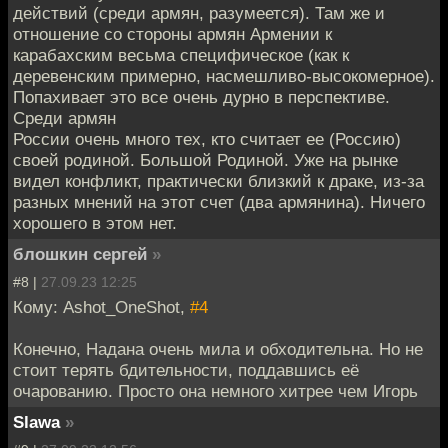
действий (среди армян, разумеется). Там же и
отношение со стороны армян Армении к
карабахским весьма специфическое (как к
деревенским примерно, насмешливо-высокомерное).
Попахивает это все очень дурно в перспективе.
Среди армян
России очень много тех, кто считает ее (Россию)
своей родиной. Большой Родиной. Уже на рынке
видел конфликт, практически близкий к драке, из-за
разных мнений на этот счет (два армянина). Ничего
хорошего в этом нет.
блошкин сергей
»
#8 |
27.09.23 12:25
Кому: Ashot_OneShot,
#4
Конечно, Надана очень мила и обходительна. Но не
стоит терять бдительности, поддавшись её
очарованию. Просто она немного хитрее чем Игорь
Slawa
»