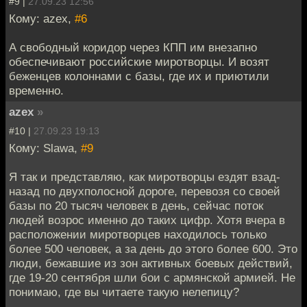
#9 |
27.09.23 12:56
Кому: azex,
#6
А свободный коридор через КПП им внезапно
обеспечивают российские миротворцы. И возят
беженцев колоннами с базы, где их и приютили
временно.
azex
»
#10 |
27.09.23 19:13
Кому: Slawa,
#9
Я так и представляю, как миротворцы ездят взад-
назад по двухполосной дороге, перевозя со своей
базы по 20 тысяч человек в день, сейчас поток
людей возрос именно до таких цифр. Хотя вчера в
расположении миротворцев находилось только
более 500 человек, а за день до этого более 600. Это
люди, бежавшие из зон активных боевых действий,
где 19-20 сентября шли бои с армянской армией. Не
понимаю, где вы читаете такую нелепицу?