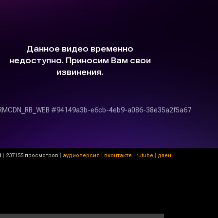
1
|
237155 просмотров
|
аудиоверсия
|
вконтакте
|
rutube
|
дзен