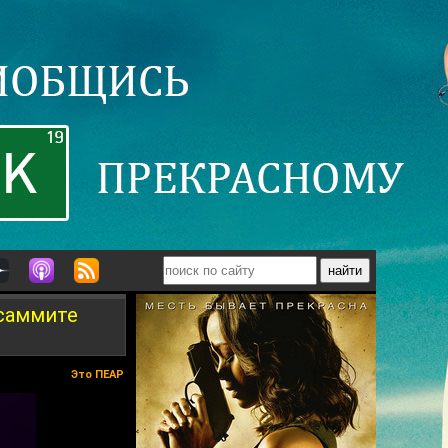
 саммите
Это ПЕАР