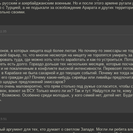
 русским и азербайджанским военным. Но и после этого армяне ругали р
 с Турцией, а не подыхали за освобождение Арарата и других территори
ельно своими.
11:35
онов, в которых нищета ещё более лютая. Но почему-то эмиссары не то
вой барьер, то, что многие несмотря на нищету не торопятся умирать за
ровать туда, где можно хоть что-то заработать и как-то устроиться. Пот
теть есть долго. Гораздо дольше тех нескольких месяцев, которые посч
и не покалеченым в конфликте высокой интенсивности. Перевозят потом
 в Карабахе не была сахарной и до текущих событий. Почему же тогда 
з его граждан до? Почему какие-нибудь сирийцы или ливийцы предпочит
то щедрых предложений эмиссаров?
о очень маловероятно, что прям столько под ружье согласится, чтобы 
 вон, воюют за ВСУ. Только много ли их? Так и тут. Найдутся ли те, кому
Возможно. Особенно среди молодых, у кого семей нет, детей нет. Буде
.
15:51
й аргумент для тех, кто думает о светлом Западе. Могли ли ребята вл