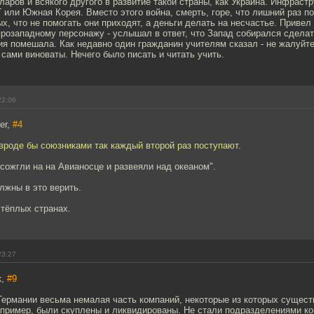
аров и всякого другого в развитие такой страны, как Украина. Инфрастр
Г или Южная Корея. Вместо этого война, смерть, горе, что лишний раз п
х, что не помогать они приходят, а деньги делать на несчастье. Привел
розападному персонажу - услышал в ответ, что Запад собирался сделат
ия помешала. Как недавно один гражданин учителям сказал - не жалуйте
 сами виноваты. Нечего было писать и читать учить.
22:06
er,
#4
вроде бы союзниками так каждый второй раз поступают.
сожгли на на Авианосце и развеяли над океаном".
олжны в это верить.
 тёплых странах.
23:27
к,
#9
Германии весьма немалая часть компаний, некоторые из которых сущест
апример, были скуплены и ликвидированы. Не стали подразделениями к