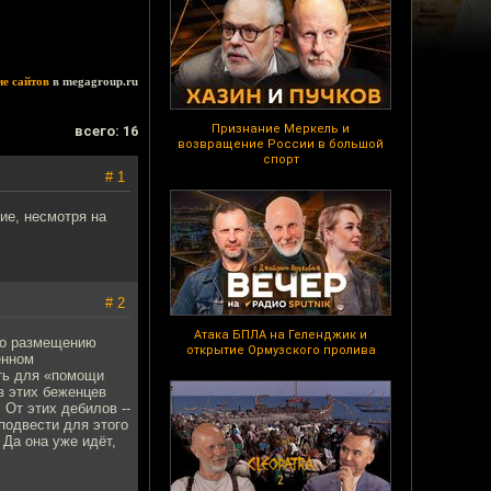
ие сайтов
в megagroup.ru
Признание Меркель и
всего: 16
возвращение России в большой
спорт
# 1
ие, несмотря на
# 2
Атака БПЛА на Геленджик и
 по размещению
открытие Ормузского пролива
енном
ать для «помощи
з этих беженцев
 От этих дебилов --
подвести для этого
 Да она уже идёт,