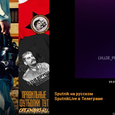
59:0
Sputnik на русском
SputnikLive в Телеграме