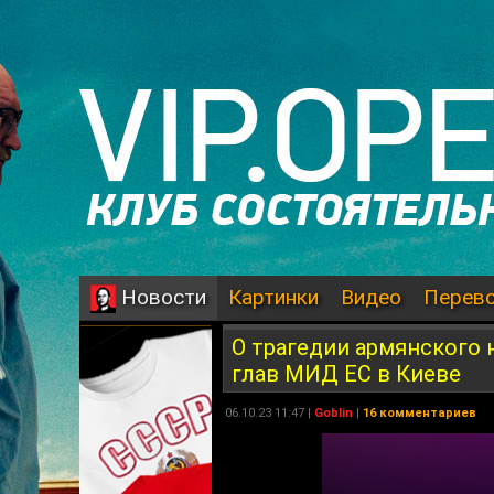
Картинки
Видео
Перев
Новости
О трагедии армянского 
глав МИД ЕС в Киеве
06.10.23 11:47 |
Goblin
|
16 комментариев