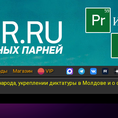
оды
Магазин
VIP
народа, укреплении диктатуры в Молдове и о