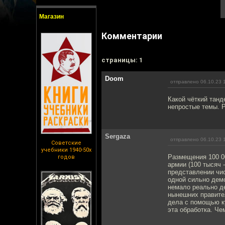
Магазин
Комментарии
cтраницы: 1
Doom
отправлено 06.10.23 
Какой чёткий танд
непростые темы. 
Sergaza
отправлено 06.10.23 
Советские
учебники 1940-50х
Размещения 100 00
годов
армии (100 тысяч 
представлении чис
одной сильно демо
немало реально де
нынешних правите
дела с помощью ку
эта обработка. Че