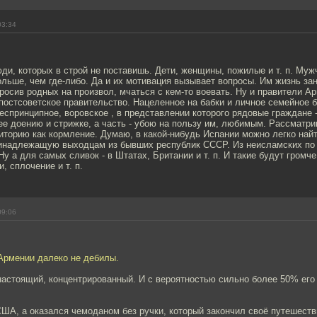
03:34
ди, которых в строй не поставишь. Дети, женщины, пожилые и т. п. Муж
ольше, чем где-либо. Да и их мотивация вызывает вопросы. Им жизнь за
 бросив родных на произвол, мчаться с кем-то воевать. Ну и правители А
постсоветское правительство. Нацеленное на бабки и личное семейное 
еспринципное, воровское , в представлении которого рядовые граждане 
е доению и стрижке, а часть - убою на пользу им, любимым. Рассматр
иторию как кормление. Думаю, в какой-нибудь Испании можно легко най
инадлежащую выходцам из бывших республик СССР. Из неисламских п
Ну а для самых сливок - в Штатах, Британии и т. п. И такие будут громче
, сплочение и т. п.
09:06
 Армении далеко не дебилы.
настоящий, концентрированный. И с вероятностью сильно более 50% его
США, а оказался чемоданом без ручки, который закончил своё путешеств