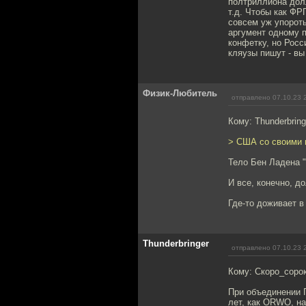
полтриллиона долл
т.д. Чтобы как ФР
совсем уж упороты
аргумент одному п
конфетку, но Росс
кляузы пишут - вы
Физик-Любитель
отправлено 07.10.23 
Кому: Thunderbring
> США со своими 
Тело Бен Ладена "
И все, конечно, д
Где-то доживает в
Thunderbringer
отправлено 07.10.23 
Кому: Скоро_соро
При объединении 
лет, как ORWO, н