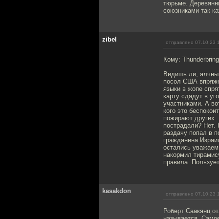
тюрьме. Деревянн
союзниками так ка
zibel
отправлено 07.10.23 
Кому: Thunderbring
Видишь ли, алчный
посол США впряжет
языки в жопе спря
карту сдадут в уг
участниками. А во
кого это беспокои
пожирают других. 
пострадали? Нет. 
раздачу попал в п
гражданина Израил
остались уважаем
накормил тирамису
правила. Пользует
kasakdon
отправлено 07.10.23 
Роберт Саакянц от
называется. Самое