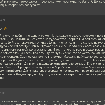
ый макинтош - тоже вариант. Это тоже уже неоднократно было. США со 
ждый второй раз поступают.
10:07
er,
#4
 эгоист и дебил - не одно и то же. Не за каждого своего протеже и не в
ся. А за Пашиняна, несмотря на художества - впрягся. И вся грозная о
тала. Буйных - скрутила полиция. Есть ли опасность, что сильно позже
оду усиления позиций новых игроков? Конечно. Но это риск осознаваемы
т семья его богатой так и останется. И то, что это на горе и бедах масс
т? Капитализм, он весь про это. Где-то чуть мягче, где-то жести побольш
Конкуренция. Сам посуди, вот те кто вокруг Майдана на Украине вертелс
Порох из Лондона приветы шлёт. Кролик - где-то в Штатах и т. п. Коломо
оследнее время. Да и то, в щадящем относительно режиме. Кто ж стане
я обижать? Проиграл в конкурентной борьбе и вот... А так-то большинств
ым партнёрами. Даже некоторые азовцы не пострадали - русский олигар
 и отвёз в Лондон вроде? Кругом дорогие партнёры. Так отчего же деби
ся.
11:03
личный мультфильм снял про все эти постсоветские квазигосударства. 
 смешное, что абсолютно все идут одной дорогой. Не смотрели мультик