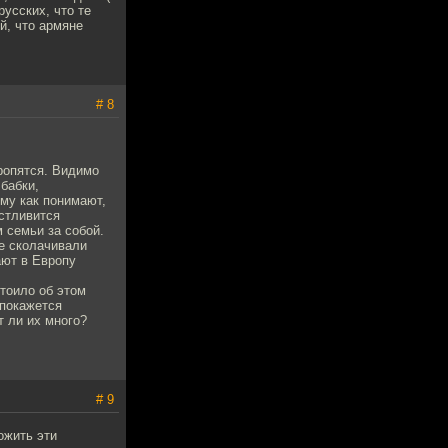
усских, что те
й, что армяне
# 8
ропятся. Видимо
 бабки,
ому как понимают,
астливится
 семьи за собой.
не сколачивали
ают в Европу
стоило об этом
 покажется
т ли их много?
# 9
ожить эти