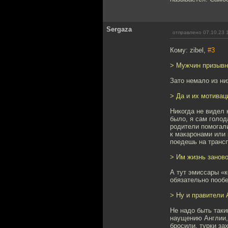
Sergaza
отправлено 07.10.23 
Кому: zibel,
#3
> Мужчин призывно
Зато немало из ни
> Да и их мотива
Никогда не видел 
было, я сам голод
родители помогали
к макаронами или 
поедешь на трансп
> Им жизнь заново
А тут эмиссары «к
обязательно пооб
> Ну и правители
Не надо быть таки
наущению Англии,
бросили, турки за