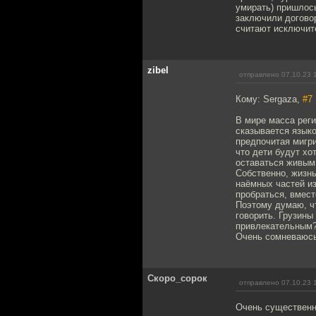
умирать) пришлось
заключили договор
считают исключит
zibel
отправлено 07.10.23 
Кому: Sergaza,
#7
В мире масса реги
сказывается языко
предпочитая мигри
что дети будут хо
оставаться живым 
Собственно, жизнь
наёмных частей и
пробраться, вмес
Поэтому думаю, чт
говорить. Грузины
привлекательным? 
Очень сомневаюсь
Скоро_сорок
отправлено 07.10.23 
Очень существенны