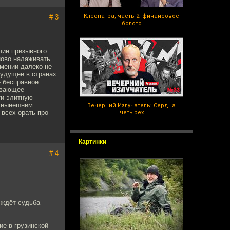
Клеопатра, часть 2: финансовое
# 3
болото
чин призывного
ново налаживать
рмении далеко не
будущее в странах
- бесправное
ивающее
ти элитную
о нынешним
Вечерний Излучатель: Сердца
 всех орать про
четырех
Картинки
# 4
 ждёт судьба
ие в грузинской