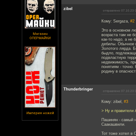
zibel
отправлено 07.10.23 
Кому: Sergaza,
#2
Это в основном лю
Магазин
возраста там не б
ОПЕРМАЙКИ
как-то надо, а не
дебилы. Обычное 
Золотого лярда. Б
быдло, подлежаще
подвластную терр
недвижимость, пр
понятиям - точно. 
родину в опасности
Thunderbringer
отправлено 07.10.23 
Кому: zibel,
#3
> Ну и правители
Империя ножей
Пашинян - самый 
Саакашвили.
Тот тоже хотел в 