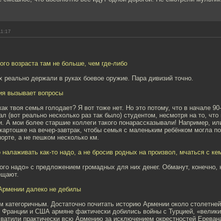
11:17
го возраста там не больше, чем где-либо
х реально держали в руках боевое оружие. Пара дивизий точно.
ция вызывает вопросы
как твоя семья голодает? Я вот тоже нет. Но это потому, что в начале 90
ал (вот реально несколько раз так было) студентом, несмотря на то, что 
. А мои более старшие коллеги такого понарассказывали! Например, ил
картошке на вечер-завтрак, чтобы семья с маленьким ребёнком могла по
орте, а не пешком несколько км.
 налаживать как-то надо, а не бросив родных на произвол, мчаться с ке
ого надо» с предложением громадных для них денег. Обманут, конечно, 
ещают.
 Армении далеко не дебилы
м категоричным. Достаточно почитать историю Армении около столетней 
 Франции и США армяне фактически добились войны с Турцией, «велики
хватили практически всю Армению за исключением окрестностей Еревана