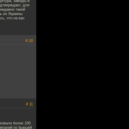
уктура, заводы и
одтверждает, для
 недавно такой
ь из Украины
сь, что на вас
# 10
# 11
вовали более 100
омпаний из бывшей