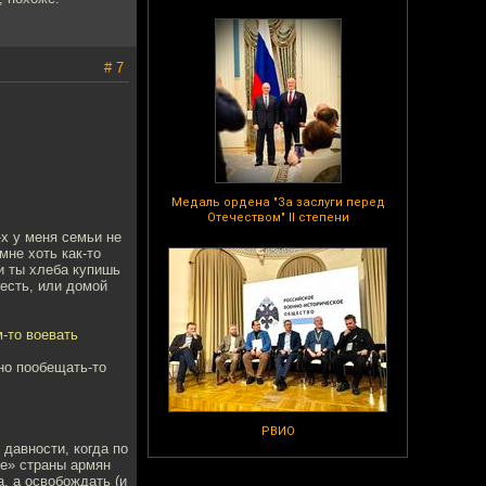
# 7
Медаль ордена "За заслуги перед
Отечеством" II степени
-х у меня семьи не
мне хоть как-то
и ты хлеба купишь
есть, или домой
м-то воевать
но пообещать-то
РВИО
давности, когда по
е» страны армян
, а освобождать (и