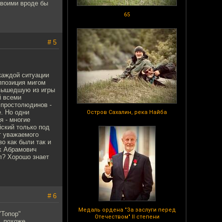
своими вроде бы
65
# 5
 каждой ситуации
ппозиция мигом
 вышедшую из игры
й всеми
ы простолюдинов -
е. Но одни
Остров Сахалин, река Найба
я - многие
йский только под
т уважаемого
о как были так и
х Абрамович
л? Хорошо знает
# 6
Медаль ордена "За заслуги перед
"Топор"
Отечеством" II степени
, похоже.