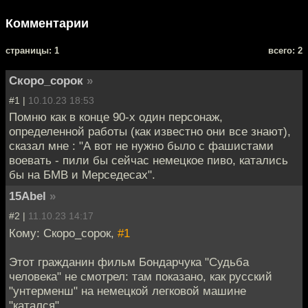
Комментарии
cтраницы: 1
всего: 2
Скоро_сорок
»
#1 |
10.10.23 18:53
Помню как в конце 90-х один персонаж,
определенной работы (как известно они все знают),
сказал мне : "А вот не нужно было с фашистами
воевать - пили бы сейчас немецкое пиво, катались
бы на БМВ и Мерседесах".
15Abel
»
#2 |
11.10.23 14:17
Кому: Скоро_сорок,
#1
Этот гражданин фильм Бондарчука "Судьба
человека" не смотрел: там показано, как русский
"унтерменш" на немецкой легковой машине
"катался"