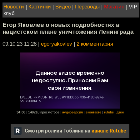
Новости
|
Картинки
|
Видео
|
Переводы
|
Магазин
|
VIP
клуб
Егор Яковлев о новых подробностях в
нацистском плане уничтожения Ленинграда
09.10.23 11:28
|
egoryakovlev
|
2 комментария
34:08
|
149210 просмотров
|
аудиоверсия
|
вконтакте
|
rutube
|
дзен
Смотри ролики Гоблина на
канале Rutube