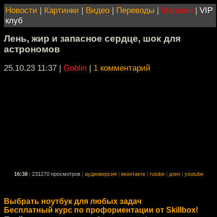
Новости
|
Картинки
|
Видео
|
Переводы
|
Магазин
|
VIP
клуб
Лень, жир и запасное сердце, шок для
астрономов
25.10.23 11:37
|
Goblin
|
1 комментарий
16:38
|
231270 просмотров
|
аудиоверсия
|
вконтакте
|
rutube
|
дзен
|
youtube
Выбрать ноутбук для любых задач
Бесплатный курс по профориентации от Skillbox!