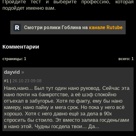
Пройдите тест и выберите профессию, которая
подойдет именно вам.
Смотри ролики Гоблина на
канале Rutube
Комментарии
cтраницы: 1
всего: 1
dayvid
»
#1 |
26.10.23 09:08
Нано,нано... Был тут один нано руковод. Сейчас эта
нано почти на банкротстве, а её шэф спокойно
отъехал в забугорье. Хотя по факту, ему бы нано
камеру, нано пайку и мега срок. Но пока у него всё
хорошо. Хотя с него давно ещё за дела в 90х
спросить бы стоило. Эт вместо залива госденьгами
в нано этой. Чудны госдела твои... Да...