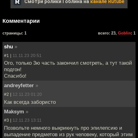
Смотри ролики Гоблина на
канале Rutube
Комментарии
cтраницы: 1
всего: 23,
Goblin
: 1
shu
»
#1 |
11.11.23 20:51
Ого, только 3ю часть закончил смотреть, а тут такой
подгон!
Спасибо!
andreyfetter
»
#2 |
12.11.23 01:20
Как всегда забористо
Maksym
»
#3 |
12.11.23 13:11
Позвольте немного выкрикнуть про эпилепсию и
выпадение предметов из рук человеку, который этим