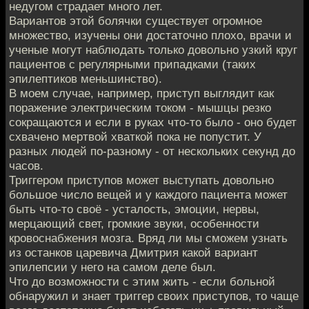
недугом страдает много лет.
Вариантов этой болячки существует огромное
множество, изучены они достаточно плохо, врачи и
ученые могут наблюдать только довольно узкий круг
пациентов с регулярными припадками (таких
эпилептиков меньшинство).
В моем случае, например, приступ выглядит как
поражение электрическим током - мышцы резко
сокращаются и если в руках что-то было - оно будет
схвачено мертвой хваткой пока не попустит. У
разных людей по-разному - от нескольких секунд до
часов.
Триггером приступов может выступать довольно
большое число вещей и у каждого пациента может
быть что-то своё - усталость, эмоции, нервы,
мерцающий свет, громкие звуки, особенности
кровоснабжения мозга. Вряд ли мы сможем узнать
из останков царевича Дмитрия какой вариант
эпилепсии у него на самом деле был.
Что до возможности с этим жить - если больной
обнаружил и знает триггер своих приступов, то чаще