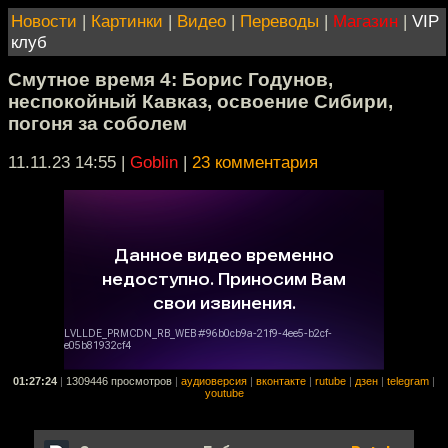
Новости
|
Картинки
|
Видео
|
Переводы
|
Магазин
|
VIP
клуб
Смутное время 4: Борис Годунов,
неспокойный Кавказ, освоение Сибири,
погоня за соболем
11.11.23 14:55
|
Goblin
|
23 комментария
01:27:24
|
1309446 просмотров
|
аудиоверсия
|
вконтакте
|
rutube
|
дзен
|
telegram
|
youtube