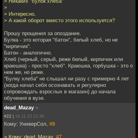
> Никаких "булок хлеба"
>
> Интересно.
> А какой оборот вместо этого используется?
Прошу прощения за опоздание.
Булка - это которая "батон", белый хлеб, но не
"кирпичик".
Батон - аналогично.
Хлеб (черный, серый, реже белый, кирпичик или
краюшка) - просто "хлеб". Краюшка, горбушка - это о
нем же, но реже.
"Булку хлеба" не слышал ни разу с примерно 4 лет
(когда начал себя осознавать и регулярно
сопровождать взрослых в магазин) до начала
обучения в вузе.
dead_Mazay
»
#22 |
18.11.23 21:36
Кому: УниверСол,
#9
> Кому: dead_Mazay,
#7