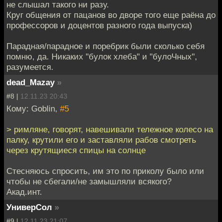
не слышал такого ни разу.
Круг общения от пацанов во дворе того еще раёна до
профессоров и доцентов разного года выпуска)
Парадная/парадное и поребрик были сколько себя
помню, да. Никаких "булок хлеба" и "булоЧных",
разумеется.
dead_Mazay
»
#8 |
12.11.23 20:43
Кому: Goblin,
#5
> римляне, говорят, навешивали тележное колесо на
палку, крутили его и заставляли рабов смотреть
через крутящиеся спицы на солнце
Стесняюсь спросить, им это по приколу было или
чтобы не сбегали/не замышляли всякого?
Акад.инт.
УниверСол
»
#9 |
12.11.23 21:07