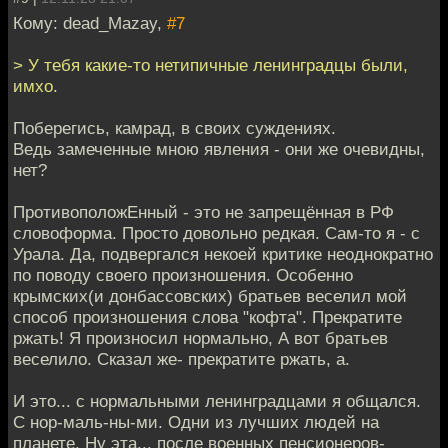
Кому: dead_Mazay,
#7
> У тебя какие-то нетипичные ленинградцы были,
имхо.
Поберегись, камрад, в своих суждениях.
Ведь замеченные мною явления - они же очевидны,
нет?
ПротивоположЕнный - это не запрещённая в РФ
словоформа. Просто довольно редкая. Сам-то я - с
Урала. Да, подвергался некоей критике неоднократно
по поводу своего произношения. Особенно
крымских(и донбассовских) братьев веселил мой
способ произношения слова "кофта". Прекратите
ржать! Я произносил нормально, А вот братьев
веселило. Сказал же- прекратите ржать, а.
И это... с нормальными ленинградцами я общался.
С нор-маль-ны-ми. Одни из лучших людей на
планете. Ну эта... после военных пенсионеров-