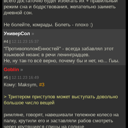
всего достаточно будет избегать их + правильный
режим сна и бодрствования, желательно заиметь
дневной сон.
Не болейте, комрады. Болеть - плохо :)
УниверСол
»
#4 |
12.11.23 15:37
"ПротивоположЕнностей" - всегда забавлял этот
языковой нюанс в речи ленинградцев.
Не, ну так-то всё верно, почему бы и нет, но... Гыы.
Goblin
»
#5 |
12.11.23 16:49
Кому: Maksym,
#3
> Триггером приступов может выступать довольно
большое число вещей
римляне, говорят, навешивали тележное колесо на
палку, крутили его и заставляли рабов смотреть
через крутящиеся спицы на солнце