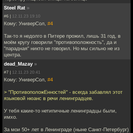
Steel Rat
»
#6 |
12.11.23 19:10
Кому: УниверСол,
#4
Так-то я недолго в Питере прожил, лишь 31 год, в
моём кругу говорили "противоположность", да и
"парадная" никто не говорил. Но мы сильно не из
центра.
dead_Mazay
»
#7 |
12.11.23 20:41
Кому: УниверСол,
#4
> "ПротивоположЕнностей" - всегда забавлял этот
языковой нюанс в речи ленинградцев.
У тебя какие-то нетипичные ленинградцы были,
имхо.
За мои 50+ лет в Ленинграде (ныне Санкт-Петербург)