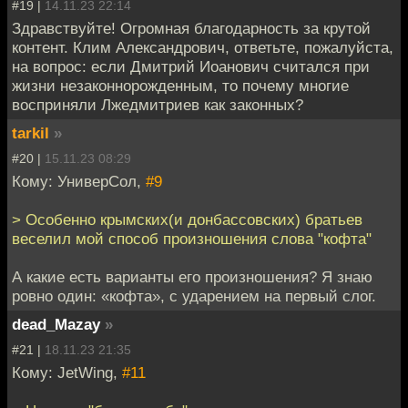
#19 |
14.11.23 22:14
Здравствуйте! Огромная благодарность за крутой
контент. Клим Александрович, ответьте, пожалуйста,
на вопрос: если Дмитрий Иоанович считался при
жизни незаконнорожденным, то почему многие
восприняли Лжедмитриев как законных?
tarkil
»
#20 |
15.11.23 08:29
Кому: УниверСол,
#9
> Особенно крымских(и донбассовских) братьев
веселил мой способ произношения слова "кофта"
А какие есть варианты его произношения? Я знаю
ровно один: «кофта», с ударением на первый слог.
dead_Mazay
»
#21 |
18.11.23 21:35
Кому: JetWing,
#11