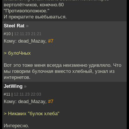
вертолётчиков, конечно.60
"Противоположное."
И прекратите выёбываться.
Steel Rat
»
#10 |
12.11.23 21:21
Кому: dead_Mazay,
#7
> булоЧных
Вот это тоже меня всегда неизменно удивляло. Что
мы говорим булочная вместо хлебный, узнал из
интернетов.
JetWing
»
#11 |
12.11.23 22:03
Кому: dead_Mazay,
#7
> Никаких "булок хлеба"
Интересно.