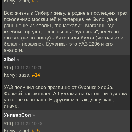
Кому: zibel,
#12
Всю жизнь в Сибири живу, в родне в последних трех
поколениях москвичей и питерцев не было, да и
раньше не из столиц "понаехали". Магазин, где
хлебом торгуют, - всю жизнь "булочная", хлеб по
форме (не по цвету) - батон или булка (черная или
белая - неважно). Буханка - это УАЗ 2206 и его
аналоги.
zibel
»
#15 |
13.11.23 10:28
Кому: sasa,
#14
УАЗ получил свое прозвище от буханки хлеба.
Формой напоминает. А булками ни батон, ни буханку
у нас не называют. В других местах, допускаю,
иначе.
УниверСол
»
#16 |
13.11.23 10:49
Кому: zibel,
#15