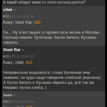
А какой оборот вместо этого используется?
zibel
»
#12 |
13.11.23 01:01
Кому: Steel Rat,
#10
Гм... Ну я вот вырос и прожил всю жизнь в Москве.
Сколько помню: булочная, батон белого, буханка
чёрного.
Steel Rat
»
#13 |
13.11.23 01:25
Кому: zibel,
#12
Неправильно выразился, слово булочная мне
знакомо, но куда чаще говорили хлебный (магазин).
А батон белого и буханка чёрного да, всё так же.
Никаких булок хлеба. )
sasa
»
#14 |
13.11.23 10:01