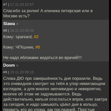
#7 |
17.11.23 22:57
Спасибо за ролик! А клиника питерская или в
Москве есть?
Slawa
»
#8 |
18.11.23 00:25
Кому: spaniard,
#2
Кому: ЧГКшник,
#6
Не надо яблоками кидаться во врачей!!!
Doom
»
#9 |
19.11.23 09:13
Слова ДЮ про завершённость дня поразили. Ведь
это очевидное смотрит на тебя в упор немигающим
взглядом, а для многих неочевидно и невероятно,
многие об этом не задумываются. Ведь
действительно, нельзя отоспаться впрок, или завтра
за сегодня, и надо замыкать цЫкл дня в кольцо,
прожить его до упора, как последний. Простые