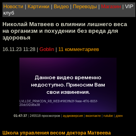
Новости
|
Картинки
|
Видео
|
Переводы
|
Магазин
|
VIP
клуб
Николай Матвеев о влиянии лишнего веса
на организм и похудении без вреда для
здоровья
16.11.23 11:28
|
Goblin
|
11 комментариев
01:47:37
|
245518 просмотров
|
аудиоверсия
|
вконтакте
|
rutube
|
дзен
Школа управления весом доктора Матвеева