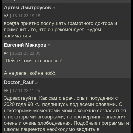
Артём Дмитроусов
»
#3 |
16.11.23 19:15
всегда приятно послушать грамотного доктора и
применить то, что он рекомендует. Будем
заниматься.
Евгений Макаров
»
#4 |
16.11.23 21:05
-Пейте соки это полезно!
А на деле, война чо😱.
Doctor_Rauf
»
#5 |
17.11.23 11:25
Здравствуйте. Как сам с врач, опыт похудения с
2020 года 90 кг., подпишусь под всеми словами. С
некоторыми моментами можно конечно согласиться
с некоторыми оговорками, но про керлинг - аналогия
очень и очень злободневная. Подобные программы и
школы пациентов необходимо вводить в