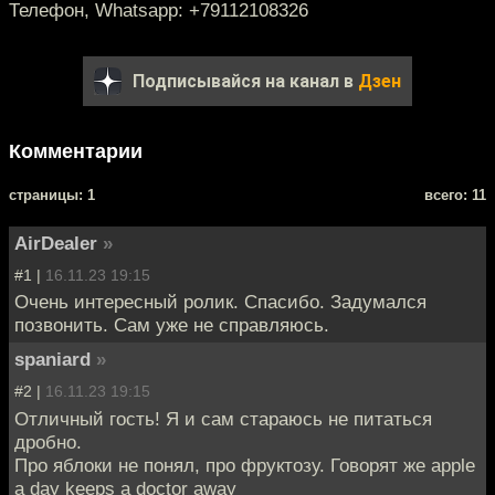
Телефон, Whatsapp: +79112108326
Подписывайся на канал в
Дзен
Комментарии
cтраницы: 1
всего: 11
AirDealer
»
#1 |
16.11.23 19:15
Очень интересный ролик. Спасибо. Задумался
позвонить. Сам уже не справляюсь.
spaniard
»
#2 |
16.11.23 19:15
Отличный гость! Я и сам стараюсь не питаться
дробно.
Про яблоки не понял, про фруктозу. Говорят же apple
a day keeps a doctor away