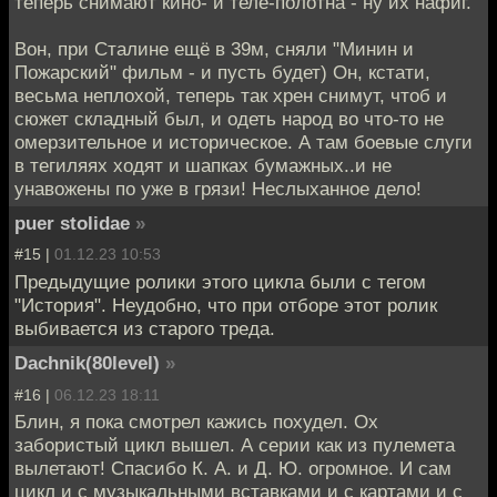
теперь снимают кино- и теле-полотна - ну их нафиг.
Вон, при Сталине ещё в 39м, сняли "Минин и
Пожарский" фильм - и пусть будет) Он, кстати,
весьма неплохой, теперь так хрен снимут, чтоб и
сюжет складный был, и одеть народ во что-то не
омерзительное и историческое. А там боевые слуги
в тегиляях ходят и шапках бумажных..и не
унавожены по уже в грязи! Неслыханное дело!
puer stolidae
»
#15 |
01.12.23 10:53
Предыдущие ролики этого цикла были с тегом
"История". Неудобно, что при отборе этот ролик
выбивается из старого треда.
Dachnik(80level)
»
#16 |
06.12.23 18:11
Блин, я пока смотрел кажись похудел. Ох
забористый цикл вышел. А серии как из пулемета
вылетают! Спасибо К. А. и Д. Ю. огромное. И сам
цикл и с музыкальными вставками и с картами и с