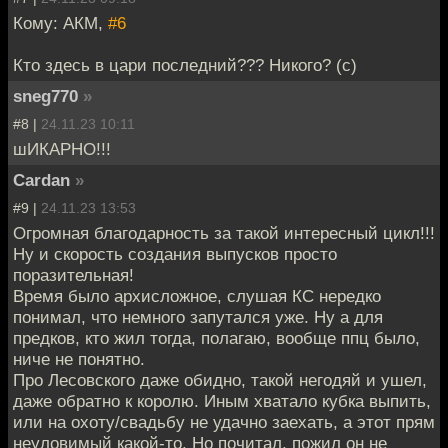
Кому: АКМ,
#6
Кто здесь в цари последний??? Никого? (с)
sneg770
»
#8 |
24.11.23 10:11
шИКАРНО!!!
Cardan
»
#9 |
24.11.23 13:53
Огромная благодарность за такой интересный цикл!!!
Ну и скорость создания выпусков просто
поразительная!
Время было архисложное, слушая КС нередко
понимал, что немного запутался уже. Ну а для
предков, кто жил тогда, полагаю, вообще ппц было,
ниче не понятно.
Про Лесовского даже обидно, такой негодяй и ушел,
даже обратно к королю. Иным хватало кубка выпить,
или на охоту/свадьбу не удачно заехать, а этот прям
неуловимый какой-то. Но почитал, пожил он не