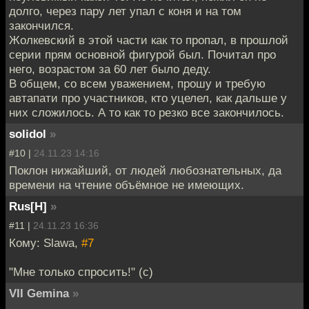
долго, через пару лет упал с коня и на том
закончился.
Жолкевский в этой части как то пропал, в прошлой
серии прям основной фигурой был. Почитал про
него, возрастом за 60 лет было деду.
В общем, со всем уважением, прошу и требую
автапати про участников, кто уцелел, как дальше у
них сложилось. А то как то резко все закончилось.
solidol
»
#10 |
24.11.23 14:16
Поклон нижайший, от людей любознательных, да
времени на чтение объёмное не имеющих.
Rus[H]
»
#11 |
24.11.23 16:36
Кому: Slawa,
#7
"Мне только спросить!" (с)
VII Gemina
»