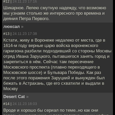
#12 |
24.11.23 17:16
Шикарное. Лелею смутную надежду, что возможно
мы узнаем столько же интересного про времена и
деяния Петра Первого.
люксал
»
#13 |
24.11.23 17:38
Кстати, живу в Воронеже недалеко от места, где в
1614-м году верные царю войска воронежского
гарнизона разбили подходивший со стороны Москвы
отряд Ивана Заруцкого, пытавшегося занять город и
закрепиться в нём. Сейчас там пересечение
Московского проспекта (плавно переходящего в
Московское шоссе) и Бульвара Победы. Как раз
после этого поражения Заруцкий и вынужден был
бежать в Астрахань, где его схватили и выдали в
Москву
Desert Cat
»
#14 |
24.11.23 18:03
Вроде и хорошо бы сериал по теме..но как они