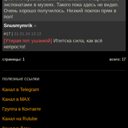
экспонатами в музеях. Такого пока здесь не видел.
Очень хорошо получилось. Низкий поклон прям в
пол!
Snusmymrik
»
#17 |
31.01.24 13:12
[Утирая пот ушанкой]
Ититска сила, как всё
непросто!
cтраницы: 1
всего: 17
полезные ссылки
Канал в Telegram
Канал в MAX
Группа в Контакте
Канал на Rutube