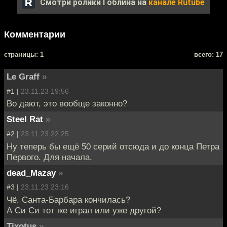
Смотри ролики Гоблина на
канале Rutube
Комментарии
cтраницы: 1
всего: 17
Le Graff
»
#1 |
23.11.23 19:56
Во дают, это вообще законно?
Steel Rat
»
#2 |
23.11.23 22:25
Ну теперь бы ещё 50 серий отсюда и до конца Петра
Первого. Для начала.
dead_Mazay
»
#3 |
23.11.23 23:16
Чё, Санта-Барбара кончилась?
А Си Си тот же играл или уже другой?
Tixotus
»