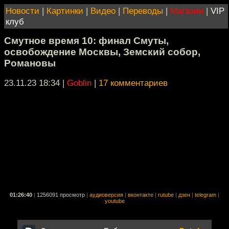
Новости
|
Картинки
|
Видео
|
Переводы
|
Магазин
|
VIP
клуб
Смутное время 10: финал Смуты,
освобождение Москвы, Земский собор,
Романовы
23.11.23 18:34
|
Goblin
|
17 комментариев
01:26:40
|
1256091 просмотр
|
аудиоверсия
|
вконтакте
|
rutube
|
дзен
|
telegram
|
youtube