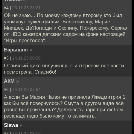
#4 |
23.11.23 23:21
Ой не знаю... По моему каждому второму кто был
упомянут нужен фильм: Болотникову, Марие
Мнишек, Де'Логарди и Скопину, Пожарскому. Сериал
от HBO кажется детским садом на фоне настоящей
"Игры престолов".
Барышня
»
#5 |
24.11.23 00:38
Отличный цикл получился, с интересом все части
посмотрела. Спасибо!
АКМ
»
#6 |
24.11.23 07:54
А если бы Мария Нагая не признала Лжедмитрия 1,
как бы всё повернулось? Смута в другом виде всё
равно бы произошла? Должность царя при любом
раскладе надо было кому то занимать.
Slawa
»
#7 |
24.11.23 09:18