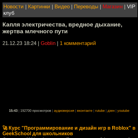
Новости
|
Картинки
|
Видео
|
Переводы
|
Магазин
|
VIP
клуб
Капля электричества, вредное дыхание,
жертва млечного пути
21.12.23 18:24
|
Goblin
|
1 комментарий
15:43
|
192700 просмотров
|
аудиоверсия
|
вконтакте
|
rutube
|
дзен
|
youtube
🚀 Курс "Программирование и дизайн игр в Roblox" в
GeekSchool для школьников