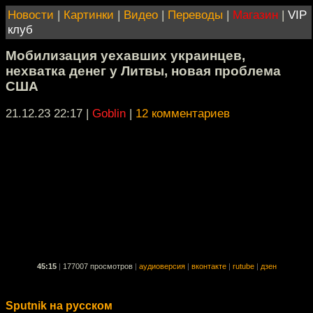
Новости
|
Картинки
|
Видео
|
Переводы
|
Магазин
|
VIP
клуб
Мобилизация уехавших украинцев,
нехватка денег у Литвы, новая проблема
США
21.12.23 22:17
|
Goblin
|
12 комментариев
45:15
|
177007 просмотров
|
аудиоверсия
|
вконтакте
|
rutube
|
дзен
Sputnik на русском