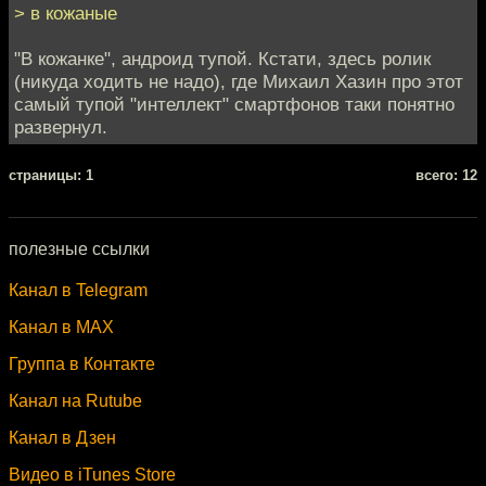
> в кожаные
"В кожанке", андроид тупой. Кстати, здесь ролик
(никуда ходить не надо), где Михаил Хазин про этот
самый тупой "интеллект" смартфонов таки понятно
развернул.
cтраницы: 1
всего: 12
полезные ссылки
Канал в Telegram
Канал в MAX
Группа в Контакте
Канал на Rutube
Канал в Дзен
Видео в iTunes Store