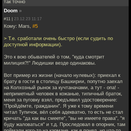
так точно
Doom
»
#11 |
23.12.23 11:17
Кому: Mars,
#5
> Т.е. сработали очень быстро (если судить по
доступной информации).
Это к вою обывателей о том, "куда смотрит
милиция?!" Людишки везде одинаковы.
Вот пример из жизни (начало нулевых): приехал к
брату в гости в столицу Башкирии, попутно заехал
на Колхозный рынок за кучтаначами, а тут - опа! -
неприметный человек в кожаные, типичный браток,
меня за пуговку взял, предъявил удостоверение:
"Пройдёмте, гражданин". Я уже к тому времени
читал Тупичок, вёл себя адекватно, то есть не стал
кричать "да как вы смеете", "вы не имеете права", "я
буду жаловаться" и т.д. Проследовал в опорник, там
поймали кого-то на кармане, как я понял, но что-то