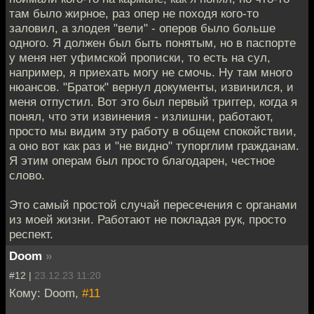
там было жирное, раз опер не походя кого-то
заловил, а злодея "вели" - оперов было больше
одного. Я должен был быть понятым, но в паспорте
у меня нет уфимской прописки, то есть на сул,
например, я приехать могу не смочь. Ну там много
нюансов. "Браток" вернул документы, извинился, и
меня отпустил. Вот это был первый триггер, когда я
понял, что эти извинения - излишни, работают,
просто мы видим эту работу в общем спокойствии,
а оно вот как раз и "не видно" тупорглим гражданам.
Я этим операм был просто благодарен, честное
слово.
Это самый простой случай пересечения с органами
из моей жизни. Работают не покладая рук, просто
респект.
Doom
»
#12 |
23.12.23 11:20
Кому: Doom,
#11