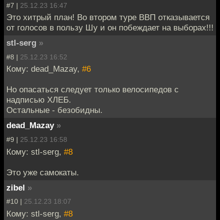
#7 |
25.12.23 16:47
Это хитрый план! Во втором туре ВВП отказывается
от голосов в пользу Шу и он побеждает на выборах!!!
stl-serg
»
#8 |
25.12.23 16:52
Кому: dead_Mazay,
#6
Но опасаться следует только велосипедов с
надписью ХЛЕБ.
Остальные - безобидны.
dead_Mazay
»
#9 |
25.12.23 16:58
Кому: stl-serg,
#8
Это уже самокаты.
zibel
»
#10 |
25.12.23 18:07
Кому: stl-serg,
#8