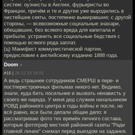
систем: оуэнисты в Англии, фурьеристы во
Франции, причём и те и другие уже выродились в
чистейшие секты, постепенно вымиравшие; с другой
стороны, — всевозможные социальные знахари,
обещавшие, без всякого вреда для капитала и
прибыли, устранить все социальные бедствия с
помощью всякого рода заплат.
(ц) Манифест коммунистической партии,
предисловие к английскому изданию 1888 года.
Doom
»
#16 |
28.12.23 18:01
А ведь страшнее сотрудников СМЕРШ в пере- и
постперестроечных фильмах никого нет. Видимо,
знали, куда бить посильнее и вызвать ненависть у
своего же народа. У меня дед служим начальником
РОВД районного центра в годы войны и после, но
всё равно, все были делали общее дело: я
рассматриваю фото тех времён личного состава,
которые фотограф местной районной газеты "Ради
главной линии" снимал перед выездом на задания.