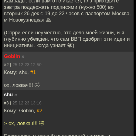
Камрады, если вам откликается, плз приходите
завтра поддержать подписями (нужно 500) во
вторник 26 дек с 19 до 22 часов с паспортом Москва,
м Новокузнецкая 🙏
(Сорри если неуместно, это дело моей жизни, и я
глубинно убежден, что сам ВВП одобрит эти идеи и
инициативы, когда узнает 😀)
Goblin
»
#2 |
25.12.23 12:50
Кому: shu,
#1
ох, ловкач!!! 🤣
shu
»
#3 |
25.12.23 13:16
Кому: Goblin,
#2
> ох, ловкач!!! 🤣