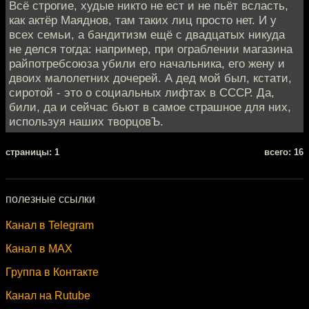
Всё строгие, худые никто не ест и не пьёт всласть,
как актёр Маяднов, там таких лиц просто нет. И у
всех семьи, а бандитизм ещё с двадцатых никуда
не делся тогда: например, при ограблении магазина
райпотребсоюза убили его начальника, его жену и
двоих малолетних дочерей. А дед мой был, кстати,
сиротой - это о социальных лифтах в СССР. Да,
били, да и сейчас бьют в самое страшное для них,
используя наших творцовЪ.
cтраницы: 1
всего: 16
полезные ссылки
Канал в Telegram
Канал в MAX
Группа в Контакте
Канал на Rutube