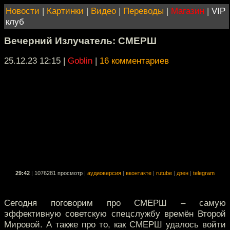
Новости
|
Картинки
|
Видео
|
Переводы
|
Магазин
|
VIP
клуб
Вечерний Излучатель: СМЕРШ
25.12.23 12:15
|
Goblin
|
16 комментариев
29:42
|
1076281 просмотр
|
аудиоверсия
|
вконтакте
|
rutube
|
дзен
|
telegram
Сегодня поговорим про СМЕРШ – самую
эффективную советскую спецслужбу времён Второй
Мировой. А также про то, как СМЕРШ удалось войти