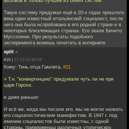
вызовов и только лучшее из обеих систем:
Такую систему придумал ещё в 20-х годах прошлого
века один известный итальянский социалист, после
чего она была испробована в его родной стране и в
некоторых близлежащих странах. Его звали Бенито
Муссолини. Про результаты подобного
эксперимента можешь почитать в интернете.
split
»
#15 |
27.12.23 20:59
Кому: Тень отца Гамлета,
#11
> Т.н. "конвергенцию" придумали чуть ли не при
царе Горохе.
и даже раньше:
И всё же, когда мы писали его, мы не могли назвать
его социалистическим манифестом. В 1847 г. под
именем социалистов были известны, с одной
стороны, приверженцы различных утопических