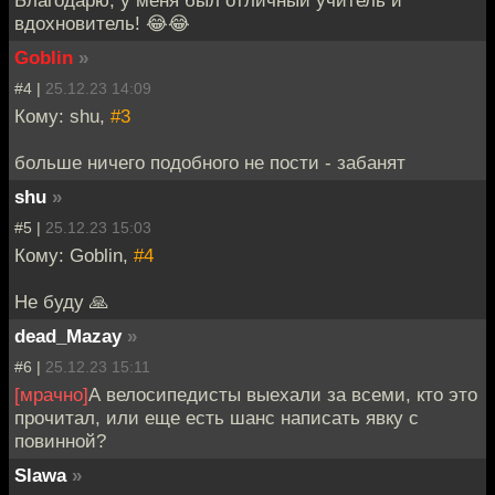
Благодарю, у меня был отличный учитель и
вдохновитель! 😂😂
Goblin
»
#4 |
25.12.23 14:09
Кому: shu,
#3
больше ничего подобного не пости - забанят
shu
»
#5 |
25.12.23 15:03
Кому: Goblin,
#4
Не буду 🙏
dead_Mazay
»
#6 |
25.12.23 15:11
[мрачно]
А велосипедисты выехали за всеми, кто это
прочитал, или еще есть шанс написать явку с
повинной?
Slawa
»