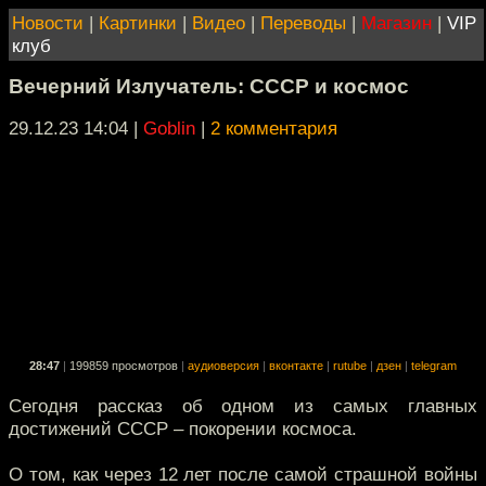
Новости
|
Картинки
|
Видео
|
Переводы
|
Магазин
|
VIP
клуб
Вечерний Излучатель: СССР и космос
29.12.23 14:04
|
Goblin
|
2 комментария
28:47
|
199859 просмотров
|
аудиоверсия
|
вконтакте
|
rutube
|
дзен
|
telegram
Сегодня рассказ об одном из самых главных
достижений СССР – покорении космоса.
О том, как через 12 лет после самой страшной войны