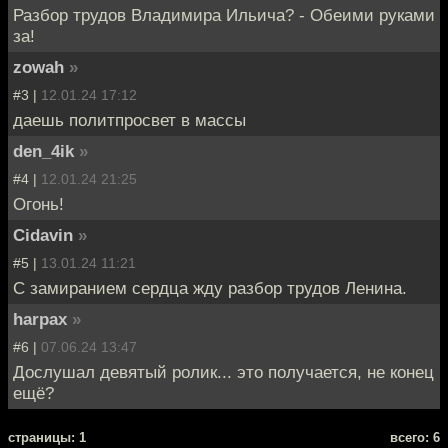
Разбор трудов Владимира Ильича? - Обеими руками
за!
zowah
»
#3 |
12.01.24 17:12
даешь политпросвет в массы
den_4ik
»
#4 |
12.01.24 21:25
Огонь!
Cidavin
»
#5 |
13.01.24 11:21
С замиранием сердца жду разбор трудов Ленина.
harpax
»
#6 |
07.06.24 13:47
Дослушал девятый ролик... это получается, не конец
ещё?
cтраницы: 1
всего: 6