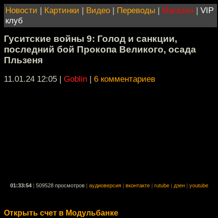
Новости
|
Картинки
|
Видео
|
Переводы
|
Магазин
|
VIP
клуб
Гуситские войны 9: Голод и санкции,
последний бой Прокопа Великого, осада
Пльзеня
11.01.24 12:05
|
Goblin
|
6 комментариев
01:33:54
|
509528 просмотров
|
аудиоверсия
|
вконтакте
|
rutube
|
дзен
|
youtube
Открыть счет в Модульбанке