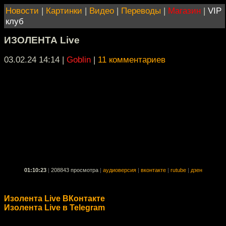
Новости
|
Картинки
|
Видео
|
Переводы
|
Магазин
|
VIP
клуб
ИЗОЛЕНТА Live
03.02.24 14:14
|
Goblin
|
11 комментариев
01:10:23
|
208843 просмотра
|
аудиоверсия
|
вконтакте
|
rutube
|
дзен
Изолента Live ВКонтакте
Изолента Live в Telegram