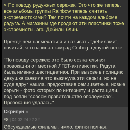
> По поводу рудужных сережек. Это что же теперь,
все альбомы группы Rainbow теперь считать
экстремистскими? Там почти на каждом альбоме
радуга. А магазины где продают эти пластинки тоже
экстремисты, ага. Дебилы блин.
Прежде чем насмехаться и называть "дебилами",
почитай, что написал камрад Crubog в другой ветке:
"По поводу сережек: это было сознательная
провокация от местной ЛГБТ-активистки. Радуга
была именно шестицветная. При вызове в полицию
девушка заявила что выкинула эти серьги, но на
суде вдруг нашла, предоставив семицветные, новые
серьги - фото которых по интернету и растащили,
под вопли "совсем правительство ополоумело".
Провокация удалась."
Скрипун
»
#8 |
04.02.24 22:32
Обсуждаемые фильмы, имхо, фигня полная,