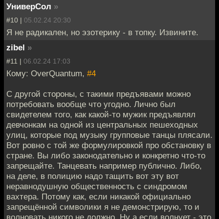
УниверСол
»
#10 |
05.02.24 20:30
Я не радикален, но эзотерику - в топку. Извините.
zibel
»
#11 |
06.02.24 17:03
Кому: OverQuantum,
#4
С другой стороны, с такими предъявами можно
потребовать вообще что угодно. Лично был
свидетелем того, как какой-то мужик предъявлял
девчонкам на одной из центральных пешеходных
улиц, которые под музыку групповые танцы плясали.
Вот ровно с той же формулировкой про обстановку в
стране. Вы либо законодательно и конкретно что-то
запрещайте. Танцевать например публично. Либо,
на деле, в полицию надо тащить вот эту вот
неравнодушную общественность с синдромом
вахтера. Потому как, если никакой официально
запрещённой символики я не демонстрирую, то и
волновать никого не должно. Ну а если волнует - это