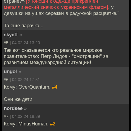
стране?»
[У юноши к одежде прикреплен
металлический значок с украинским флагом]
, у
девушки на ушах сережки в радужной расцветке."
Та ещё парочка...
skyeff
»
#5 |
04.02.24 13:20
Так вот оказывается кто реальное мировое
правительство: Петр Лидов - "смотрящий" за
развитием международной ситуации!
ungol
»
#6 |
04.02.24 17:51
Кому: OverQuantum,
#4
Они же дети
nordsee
»
#7 |
04.02.24 18:39
Кому: MinusHuman,
#2