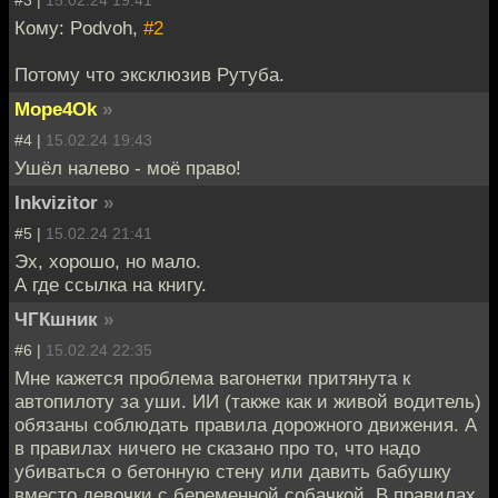
Кому: Podvoh,
#2
Потому что эксклюзив Рутуба.
Mope4Ok
»
#4 |
15.02.24 19:43
Ушёл налево - моё право!
Inkvizitor
»
#5 |
15.02.24 21:41
Эх, хорошо, но мало.
А где ссылка на книгу.
ЧГКшник
»
#6 |
15.02.24 22:35
Мне кажется проблема вагонетки притянута к
автопилоту за уши. ИИ (также как и живой водитель)
обязаны соблюдать правила дорожного движения. А
в правилах ничего не сказано про то, что надо
убиваться о бетонную стену или давить бабушку
вместо девочки с беременной собачкой. В правилах