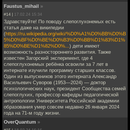
Faustus_mihail
»
#14 |
17.02.24 15:34
Здравствуйте! По поводу слепоглухонемых есть
статья даже на википедии
(
https://ru.wikipedia.org/wiki/%D0%A1%D0%BB%D0%B
5%D0%BF%D0%BE%D0%B3%D0%BB%D1%83%D1%
85%D0%BE%D1%82%D0%...
) дети имеют
возможность разностороннего развития. Также
известен Загорский эксперимент, где 4
слепоглухонемых ребёнка освоили за 7 лет в
интернате изучили программу старших классов.
Один из выпускников этого интерната Александр
Васильевич Суворов (1953—2024) — доктор
психологических наук, президент Сообщества семей
слепоглухих, профессор кафедры педагогической
антропологии Университета Российской академии
образования умер совсем недавно 26 января 2024
года на 71-м году жизни.
OverQuantum
»