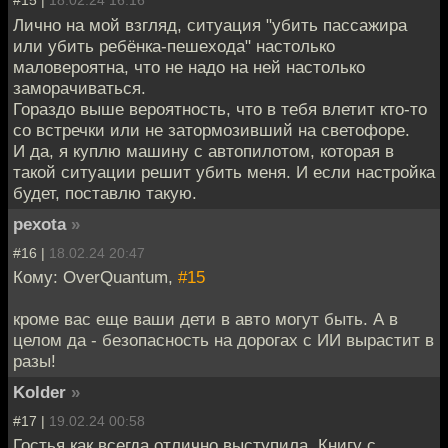
#15 |
18.02.24 16:16
Лично на мой взгляд, ситуация "убить пассажира
или убить ребёнка-пешехода" настолько
маловероятна, что не надо на ней настолько
заморачиваться.
Гораздо выше вероятность, что в тебя влетит кто-то
со встречки или не затормозивший на светофоре.
И да, я куплю машину с автопилотом, которая в
такой ситуации решит убить меня. И если настройка
будет, поставлю такую.
pexota
»
#16 |
18.02.24 20:47
Кому: OverQuantum,
#15
кроме вас еще ваши дети в авто могут быть. А в
целом да - безопасность на дорогах с ИИ вырастит в
разы!
Kolder
»
#17 |
19.02.24 00:58
Гостья как всегда отлично выступила. Книгу с