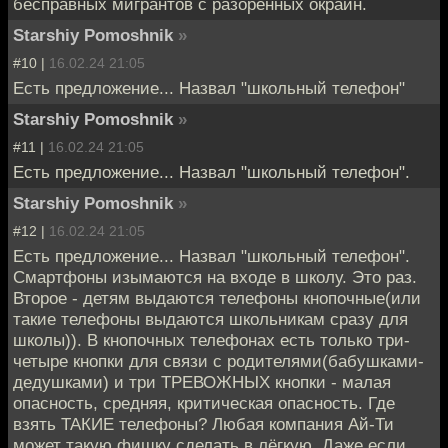
бесправных мигрантов с разорëнных окраин.
Starshiy Pomoshnik
»
#10 |
16.02.24 21:05
Есть предложение... Назвал "школьный телефон"
Starshiy Pomoshnik
»
#11 |
16.02.24 21:05
Есть предложение... Назвал "школьный телефон".
Starshiy Pomoshnik
»
#12 |
16.02.24 21:05
Есть предложение... Назвал "школьный телефон".
Смартфоны изымаются на входе в школу. Это раз.
Второе - детям выдаются телефоны кнопочные(или
такие телефоны выдаются школьникам сразу для
школы)). В кнопочных телефонах есть только три-
четыре кнопки для связи с родителями(бабушками-
дедушками) и три ТРЕВОЖНЫХ кнопки - малая
опасность, средняя, критическая опасность. Где
взять ТАКИЕ телефоны? Любая компания Ай-Ти
может такую фишку сделать в лёгкую. Даже если