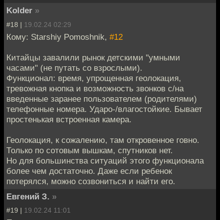
Kolder
»
#18 |
19.02.24 02:29
Кому: Starshiy Pomoshnik,
#12
Китайцы завалили рынок детскими "умными
часами" (не путать со взрослыми).
Функционал: время, упрощенная геолокация,
тревожная кнопка и возможность звонков с/на
введенные заранее пользователем (родителями)
телефонные номера. Ударо-/влагостойкие. Бывает
простенькая встроенная камера.
Геолокация, к сожалению, там откровенное говно.
Только по сотовым вышкам, спутников нет.
Но для большинства ситуаций этого функционала
более чем достаточно. Даже если ребенок
потерялся, можно созвониться и найти его.
Евгений З.
»
#19 |
19.02.24 11:01