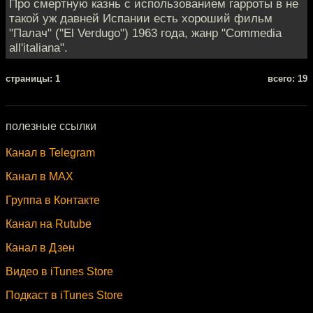
Про смертную казнь с использованием гарроты в не
такой уж давней Испании есть хороший фильм
"Палач" ("El Verdugo") 1963 года, жанр "Commedia
all'italiana".
cтраницы: 1
всего: 19
полезные ссылки
Канал в Telegram
Канал в MAX
Группа в Контакте
Канал на Rutube
Канал в Дзен
Видео в iTunes Store
Подкаст в iTunes Store