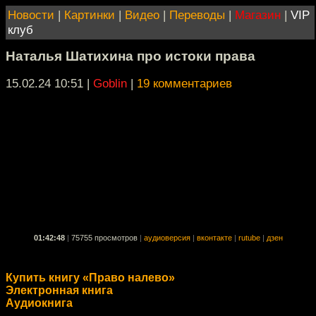
Новости
|
Картинки
|
Видео
|
Переводы
|
Магазин
|
VIP
клуб
Наталья Шатихина про истоки права
15.02.24 10:51
|
Goblin
|
19 комментариев
01:42:48
|
75755 просмотров
|
аудиоверсия
|
вконтакте
|
rutube
|
дзен
Купить книгу «Право налево»
Электронная книга
Аудиокнига