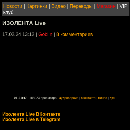
Новости
|
Картинки
|
Видео
|
Переводы
|
Магазин
|
VIP
клуб
ИЗОЛЕНТА Live
17.02.24 13:12
|
Goblin
|
8 комментариев
01:21:47
|
183923 просмотра
|
аудиоверсия
|
вконтакте
|
rutube
|
дзен
Изолента Live ВКонтакте
Изолента Live в Telegram