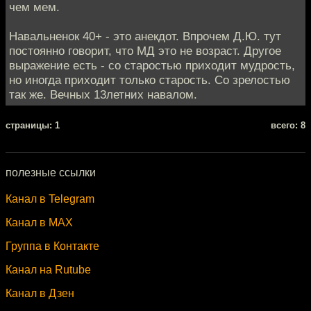
чем мем.
Навальненок 40+ - это анекдот. Впрочем Д.Ю. тут
постоянно говорит, что МД это не возраст. Другое
выражение есть - со старостью приходит мудрость,
но иногда приходит только старость. Со зрелостью
так же. Вечных 13летних навалом.
cтраницы: 1
всего: 8
полезные ссылки
Канал в Telegram
Канал в MAX
Группа в Контакте
Канал на Rutube
Канал в Дзен