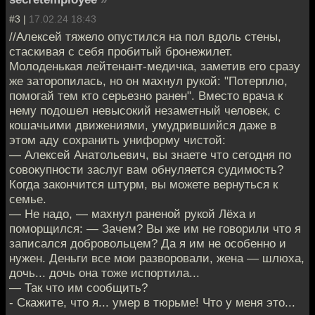
#3 |
17.02.24 18:43
//Алексей тяжело опустился на пол вдоль стены,
стаскивая с себя пробитый бронежилет.
Молоденькая лейтенант-медичка, заметив его сразу
же заторопилась, но он махнул рукой: "Потерплю,
помогай тем кто серьезно ранен". Вместо врача к
нему подошел невысокий незаметный человек, с
кошачьими движениями, умудрившийся даже в
этом аду сохранить униформу чистой:
— Алексей Анатольевич, вы знаете что сегодня по
совокупности заслуг вам обнуляется судимость?
Когда закончится штурм, вы можете вернуться к
семье.
— Не надо, — махнул раненой рукой Лёха и
поморщился: — Зачем? Вы же им не говорили что я
записался добровольцем? Да я им не особенно и
нужен. Деньги все мои разворовали, жена — шлюха,
дочь... дочь она тоже испортила...
— Так что им сообщить?
- Скажите, что я... умер в тюрьме! Что у меня это...