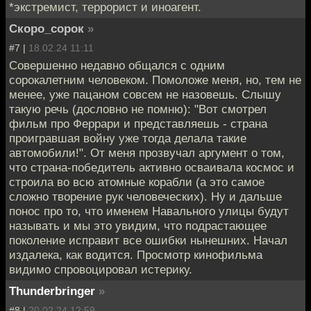
*экстремист, террорист и иноагент.
Скоро_сорок
»
#7 |
18.02.24 11:11
Совершенно недавно общался с одним
сорокалетним человеком. Помоложе меня, но, тем не
менее, уже пацаном совсем не назовешь. Слышу
такую речь (дословно не помню): "Вот смотрел
фильм про Феррари и представляешь - страна
проигравшая войну уже тогда делала такие
автомобили!". От меня прозвучал аргумент о том,
что страна-победитель активно осваивала космос и
строила во всю атомные корабли (а это самое
сложно творение рук человеческих). Ну и дальше
понос про то, что именем Навального улицы будут
называть и мы это увидим, что подрастающее
поколение исправит все ошибки нынешних. Начал
издалека, как водится. Просмотр кинофильма
видимо спровоцировал истерику.
Thunderbringer
»
#8 |
20.02.24 12:59