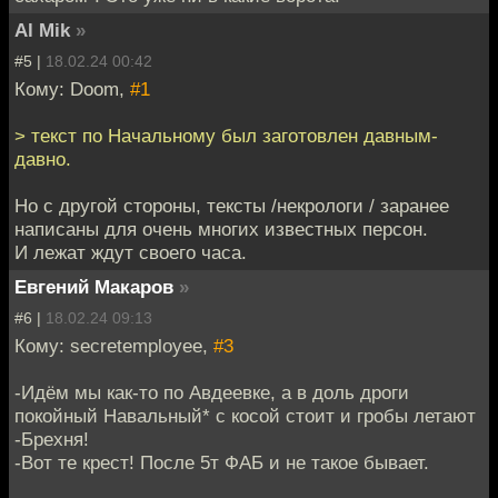
Al Mik
»
#5 |
18.02.24 00:42
Кому: Doom,
#1
> текст по Начальному был заготовлен давным-
давно.
Но с другой стороны, тексты /некрологи / заранее
написаны для очень многих известных персон.
И лежат ждут своего часа.
Евгений Макаров
»
#6 |
18.02.24 09:13
Кому: secretemployee,
#3
-Идём мы как-то по Авдеевке, а в доль дроги
покойный Навальный* с косой стоит и гробы летают
-Брехня!
-Вот те крест! После 5т ФАБ и не такое бывает.