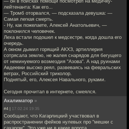
— он в поисках помощи посмотрел на медичку-
лейтенанта: Как его...
— Тромб оторвался, — подсказала девушка: —
Самая легкая смерть.
- Ну, как пожелаете, Алексей Анатольевич, —
поклонился человечек.
Леха встали подошел к медсестре, когда дошла его
очередь.
А окном дымил горящий АКХЗ, артиллерия
сотрясала землю, не жалея снарядов для бегущего
от неминуемого возмездия "Азова". А над руинами
Авдеевки высоко реял, развеваясь на февральских
ветрах, Российский триколор.
Поднятый, его, Алексея Навального, руками.
Сегодня прочитал в интернете, смеялся.
Акалиматор
»
#4 |
17.02.24 19:35
Сообщают, что Кагарлицкий участвовал в
распространении фейков нулевых про "мешки с
сахаром". Это уже ни в какие ворота.