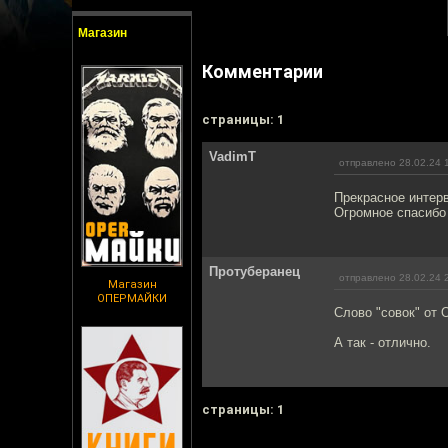
Магазин
Комментарии
cтраницы: 1
VadimT
отправлено 28.02.24 
Прекрасное интерв
Огромное спасибо
Протуберанец
отправлено 28.02.24 
Магазин
ОПЕРМАЙКИ
Слово "совок" от 
А так - отлично.
cтраницы: 1