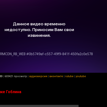
33
|
603421 просмотр
|
аудиоверсия
|
вконтакте
|
rutube
|
youtube
чке Гоблина