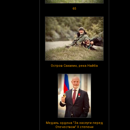
65
Остров Сахалин, река Найба
Медаль ордена "За заслуги перед
Отечеством" II степени