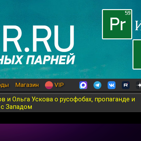
оды
Магазин
VIP
в и Ольга Ускова о русофобах, пропаганде и
с Западом