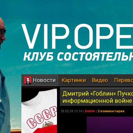
Картинки
Видео
Перев
Новости
Дмитрий «Гоблин» Пучко
информационной войне 
28.02.24 12:14 |
Goblin
|
2 комментария