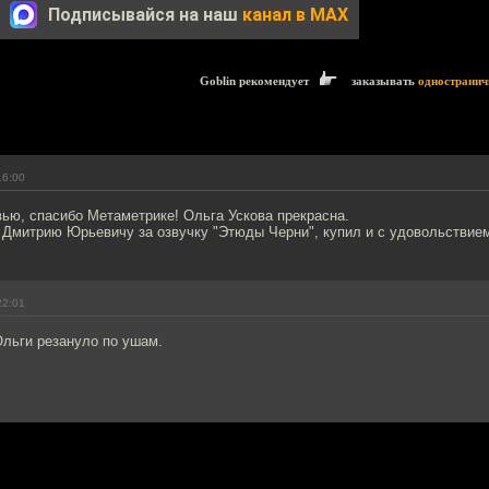
Подписывайся на наш
канал в MAX
Goblin рекомендует
заказывать
одностранич
16:00
ью, спасибо Метаметрике! Ольга Ускова прекрасна.
 Дмитрию Юрьевичу за озвучку "Этюды Черни", купил и с удовольствие
22:01
Ольги резануло по ушам.