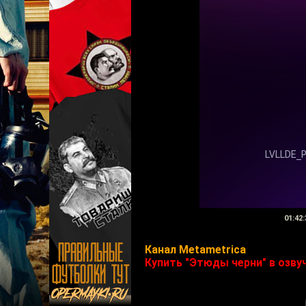
01:42:
Канал Metametrica
Купить "Этюды черни" в озву