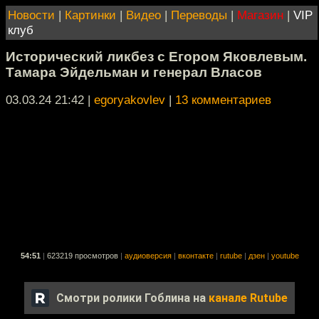
Новости
|
Картинки
|
Видео
|
Переводы
|
Магазин
|
VIP
клуб
Исторический ликбез с Егором Яковлевым.
Тамара Эйдельман и генерал Власов
03.03.24 21:42
|
egoryakovlev
|
13 комментариев
54:51
|
623219 просмотров
|
аудиоверсия
|
вконтакте
|
rutube
|
дзен
|
youtube
Смотри ролики Гоблина на
канале Rutube