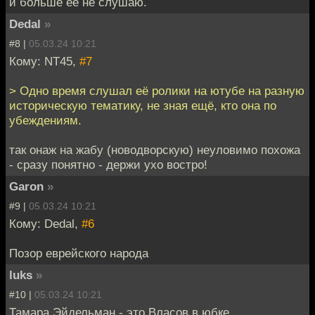
и больше её не слушаю.
Dedal
»
#8 |
05.03.24 10:21
Кому: NT45,
#7
> Одно время слушал её ролики на ютубе на разную
историческую тематику, не зная ещё, кто она по
убеждениям.
так онаж на жабу (новодворскую) неуловимо похожа
- сразу понятно - держи ухо востро!
Garon
»
#9 |
05.03.24 10:21
Кому: Dedal,
#6
Позор еврейского народа
luks
»
#10 |
05.03.24 10:21
Тамара Эйдельман - это Власов в юбке.