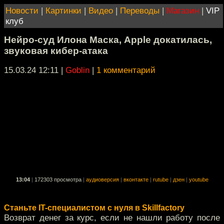
Новости
|
Картинки
|
Видео
|
Переводы
|
Магазин
|
VIP
клуб
Нейро-суд Илона Маска, Apple докатилась,
звуковая кибер-атака
15.03.24 12:11
|
Goblin
|
1 комментарий
13:04
|
172303 просмотра
|
аудиоверсия
|
вконтакте
|
rutube
|
дзен
|
youtube
Станьте IT-специалистом с нуля в Skillfactory
Возврат денег за курс, если не нашли работу после