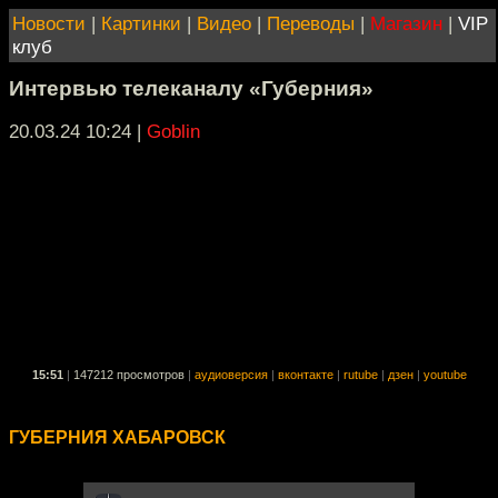
Новости
|
Картинки
|
Видео
|
Переводы
|
Магазин
|
VIP
клуб
Интервью телеканалу «Губерния»
20.03.24 10:24
|
Goblin
15:51
|
147212 просмотров
|
аудиоверсия
|
вконтакте
|
rutube
|
дзен
|
youtube
ГУБЕРНИЯ ХАБАРОВСК