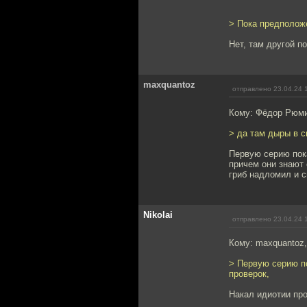
> Пока предположе
Нет, там другой п
maxquantoz
отправлено 23.04.24 
Кому: Фёдор Рюм
> да там дыры в с
Первую серию пока
причем они знают 
гриб надломил и с
Nikolai
отправлено 23.04.24 
Кому: maxquantoz
> Первую серию по
проверок,
Накал идиотии про