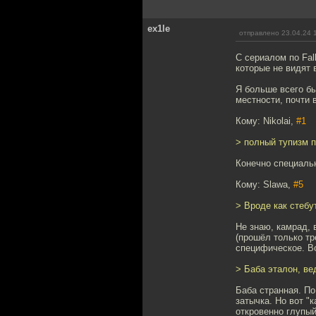
ex1le
отправлено 23.04.24 
С сериалом по Fal
которые не видят 
Я больше всего бы
местности, почти 
Кому: Nikolai,
#1
> полный тупизм п
Конечно специальн
Кому: Slawa,
#5
> Вроде как стебут
Не знаю, камрад, 
(прошёл только тр
специфическое. Во
> Баба эталон, ве
Баба странная. По
затычка. Но вот "
откровенно глупый