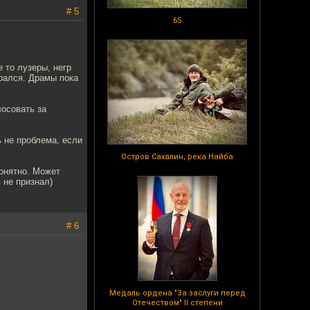
# 5
65
е то лузеры, негр
брался. Драмы пока
лосовать за
 не проблема, если
Остров Сахалин, река Найба
понятно. Может
 не признал)
# 6
Медаль ордена "За заслуги перед
Отечеством" II степени