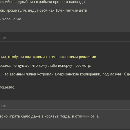
вшийся водный чип и забыли про него навсегда
жи, кроме гуля, ведут себя как 10-ти летние дети
ь хорошо же
18:25
ония, стебутся над какими-то американскими реалиями.
риала, не думаю, что кому либо испорчу просмотр.
, что атомный пипец устроили американские корпорации, под лозунг "С
помнило...
21:01
сно играть было даже в корявый тогда, в отличии от :).