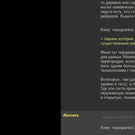
то деревня или го
носил комбинезон.
округе есть, кто г
рейдеров. Вышла и
Кому: maxquantoz
> бараны которые 
существование ре
Меня тут порадов
два разных Убежищ
перегородке, если
жить одним больши
технологиями / ге
Во-вторых, там да
шрамы и тату), а 
Где эти гости про
окружающих инвент
в открытую, почем
Abscess
отправлено 23.04.24 
Кому: maxquantoz