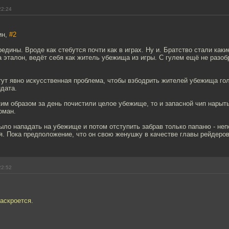
22:24
ин,
#2
едины. Вроде как стебутся почти как в играх. Ну и. Братство стали каки
 эталон, ведёт себя как житель убежища из игры. С гулем ещё не разо
тут явно искусственная проблема, чтобы взбодрить жителей убежища го
дата.
им образом за день почистили целое убежище, то и запасной чип нарыть
оман.
ыло нападать на убежище и потом отступить забрав только папаню - не
. Пока предположение, что он свою женушку в качестве главы рейдеров
22:52
аскроется.