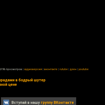
6196 просмотров
|
аудиоверсия
|
вконтакте
|
rutube
|
дзен
|
youtube
мрадами в бодрый шутер
ной цене
Вступай в нашу
группу ВКонтакте