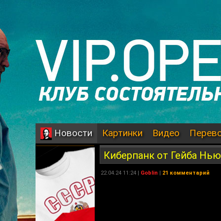
Картинки
Видео
Перев
Новости
Киберпанк от Гейба Ньюэл
22.04.24 11:24 |
Goblin
|
21 комментарий