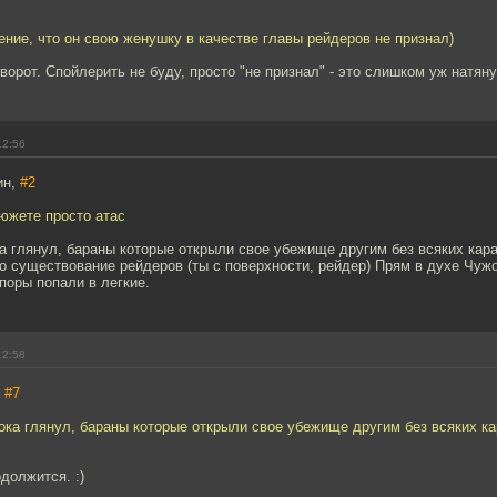
ние, что он свою женушку в качестве главы рейдеров не признал)
оворот. Спойлерить не буду, просто "не признал" - это слишком уж натяну
12:56
ин,
#2
южете просто атас
 глянул, бараны которые открыли свое убежище другим без всяких кара
о существование рейдеров (ты с поверхности, рейдер) Прям в духе Чужой
поры попали в легкие.
12:58
,
#7
ка глянул, бараны которые открыли свое убежище другим без всяких ка
должится. :)