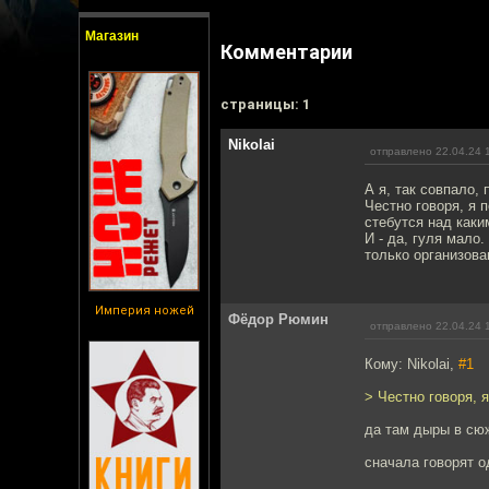
Магазин
Комментарии
cтраницы: 1
Nikolai
отправлено 22.04.24 
А я, так совпало,
Честно говоря, я 
стебутся над каки
И - да, гуля мало
только организован
Империя ножей
Фёдор Рюмин
отправлено 22.04.24 
Кому: Nikolai,
#1
> Честно говоря, 
да там дыры в сю
сначала говорят о