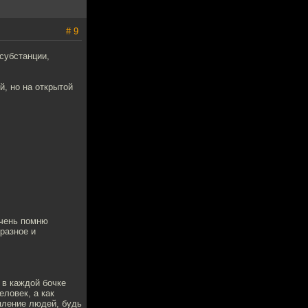
# 9
 субстанции,
й, но на открытой
очень помню
бразное и
 в каждой бочке
еловек, а как
опление людей, будь