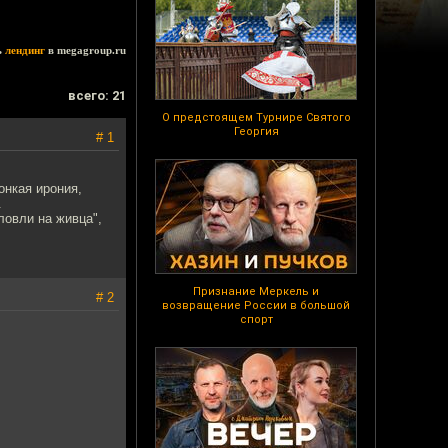
ь
лендинг
в megagroup.ru
всего: 21
О предстоящем Турнире Святого
Георгия
# 1
онкая ирония,
.
ловли на живца",
Признание Меркель и
# 2
возвращение России в большой
спорт