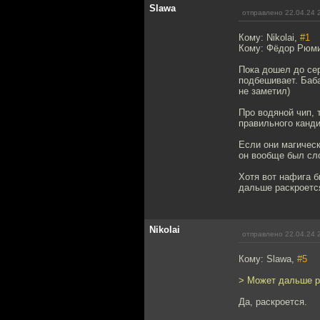
Slawa
отправлено 22.04.24 
Кому: Nikolai,
#1
Кому: Фёдор Рюм
Пока дошел до сер
подбешивает. Баба
не заметил)
Про водяной чип, 
правильного канди
Если они магическ
он вообще был сл
Хотя вот нафига б
дальше раскроется
Nikolai
отправлено 22.04.24 
Кому: Slawa,
#5
> Может дальше р
Да, раскроется.