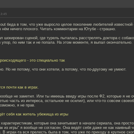
13:45
lout беда в том, что уже выросло целое поколение любителей известной
в нём ничего плохого. Читать комментарии на Ютубе - страшно.
л шокирован сценой, где турель пыталась расстрелять доктора с собако
в упор, по ним так и не попала. На этом моменте, я выпал окончательно.
роисходящего - это специально так
о. Но не потому, что они хотели, а потому, что по-другому не умеют.
ся почти как в играх.
вообще не заметил. Или ты имеешь ввиду игры после Ф2, которые я не 
етью часть из интереса, остальное не осилил), или что-то совсем своео
зможно, я не прав.
дёт себя как житель убежища из игры
 характеристикам, которые она зачитывает в начале сериала, она просто
как из игры" я вообще не согласен. Она ведёт себя даже не как наивный ч
. В играх-та вся прелесть была в том, что уже по приходу в крупное ск