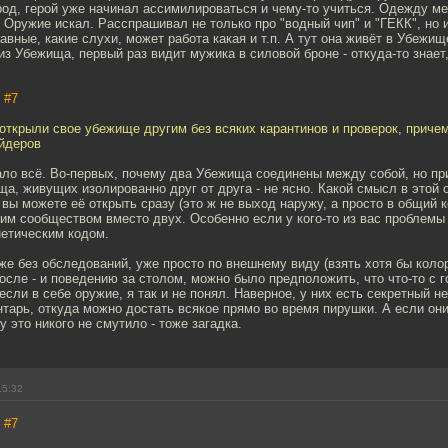
род, герой уже начинал ассимилироваться и чему-то учиться. Одежду ме
 Оружие искал. Расспрашивал не только про "водный чип" и "ГЕКК", но и 
лавные, какие слухи, может работа какая и т.п. А тут она живёт в Убежищ
з Убежища, первый раз видит мужика в силовой броне - откуда-то знает,
,
#7
открыли свое убежище другим без всяких карантинов и проверок, причем
йдеров
ало всё. Во-первых, почему два Убежища соединены между собой, но пр
а, живущих изолированно друг от друга - не ясно. Какой смысл в этой 
 вы можете её открыть сразу (это ж не выход наружу, а просто в общий к
м сообществом вместо двух. Особенно если у кого-то из вас проблемы 
нетическим кодом.
же без обследований, уже просто по внешнему виду (взять хотя бы коло
после - и поведению за столом, можно было предположить, что что-то с г
несли в себе оружие, я так и не понял. Наверное, у них есть секретный 
арь, откуда можно достать всякое прямо во время пирушки. А если они 
у это никого не смутило - тоже загадка.
15:32
,
#7