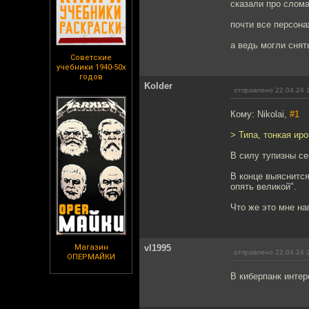
сказали про слома
почти все персона
а ведь могли снят
Советские
учебники 1940-50х
годов
Kolder
отправлено 22.04.24 
Кому: Nikolai,
#1
> Типа, тонкая ир
В силу тупизны се
В конце выяснится
опять великой".
Что же это мне на
Магазин
vl1995
отправлено 22.04.24 
ОПЕРМАЙКИ
В киберпанк интере