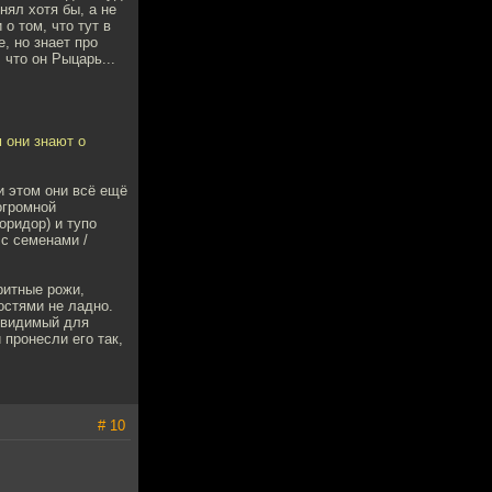
нял хотя бы, а не
о том, что тут в
е, но знает про
 что он Рыцарь...
 они знают о
и этом они всё ещё
огромной
оридор) и тупо
с семенами /
ритные рожи,
остями не ладно.
невидимый для
пронесли его так,
# 10