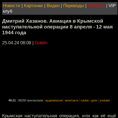
Новости
|
Картинки
|
Видео
|
Переводы
|
Магазин
|
VIP
клуб
Дмитрий Хазанов. Авиация в Крымской
наступательной операции 8 апреля - 12 мая
1944 года
25.04.24 08:08
|
Goblin
49:21
|
98290 просмотров
|
аудиоверсия
|
вконтакте
|
rutube
|
дзен
|
youtube
Крымская наступательная операция, или как её ещё