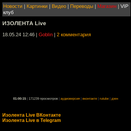
Новости
|
Картинки
|
Видео
|
Переводы
|
Магазин
|
VIP
клуб
ИЗОЛЕНТА Live
18.05.24 12:46
|
Goblin
|
2 комментария
01:00:15
|
171239 просмотров
|
аудиоверсия
|
вконтакте
|
rutube
|
дзен
Изолента Live ВКонтакте
Изолента Live в Telegram