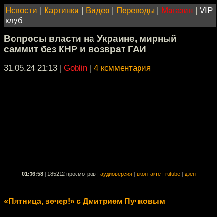
Новости
|
Картинки
|
Видео
|
Переводы
|
Магазин
|
VIP
клуб
Вопросы власти на Украине, мирный
саммит без КНР и возврат ГАИ
31.05.24 21:13
|
Goblin
|
4 комментария
01:36:58
|
185212 просмотров
|
аудиоверсия
|
вконтакте
|
rutube
|
дзен
«Пятница, вечер!» с Дмитрием Пучковым