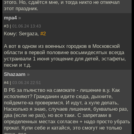
этого. Но, сдаётся мне, и тогда никто не отмечал
этот праздник.
mpa4
»
#3 |
01.06.24 13:43
Кому: Sergaza,
#2
А вот в одном из военных городков в Московской
области в первой половине восьмидесятых всегда
устраивали 1 июня угощение для детей, эстафеты,
песни и т.д.
Shazaam
»
#4 |
03.06.24 22:51
В РБ за пъянство на самокате - лишение в.у. Как
исполняют? Гражданин идите сюда, дыхните,
пойдемте-ка проверимся. И идут, а хуле делать,
Насколько я знаю, случаев лишения, буквально раз,
два (если не раз), но все таки. С запретами в
определенных местах согласен + надо просто убрать
прокат. Купи себе и катайся, это смогут не только
лишь все.