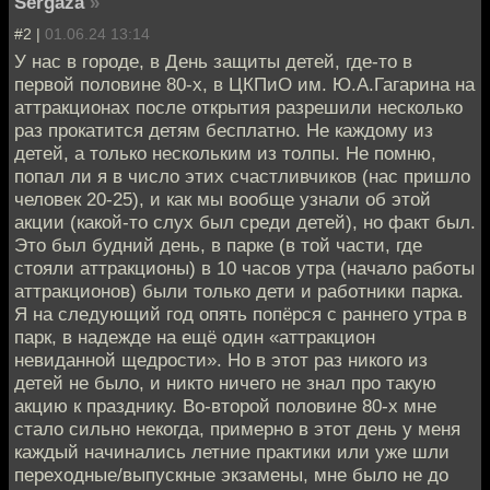
Sergaza
»
#2 |
01.06.24 13:14
У нас в городе, в День защиты детей, где-то в
первой половине 80-х, в ЦКПиО им. Ю.А.Гагарина на
аттракционах после открытия разрешили несколько
раз прокатится детям бесплатно. Не каждому из
детей, а только нескольким из толпы. Не помню,
попал ли я в число этих счастливчиков (нас пришло
человек 20-25), и как мы вообще узнали об этой
акции (какой-то слух был среди детей), но факт был.
Это был будний день, в парке (в той части, где
стояли аттракционы) в 10 часов утра (начало работы
аттракционов) были только дети и работники парка.
Я на следующий год опять попёрся с раннего утра в
парк, в надежде на ещё один «аттракцион
невиданной щедрости». Но в этот раз никого из
детей не было, и никто ничего не знал про такую
акцию к празднику. Во-второй половине 80-х мне
стало сильно некогда, примерно в этот день у меня
каждый начинались летние практики или уже шли
переходные/выпускные экзамены, мне было не до