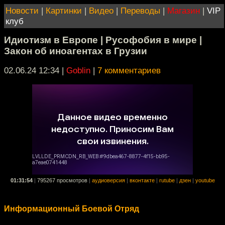
Новости
|
Картинки
|
Видео
|
Переводы
|
Магазин
|
VIP
клуб
Идиотизм в Европе | Русофобия в мире |
Закон об иноагентах в Грузии
02.06.24 12:34
|
Goblin
|
7 комментариев
01:31:54
|
795267 просмотров
|
аудиоверсия
|
вконтакте
|
rutube
|
дзен
|
youtube
Информационный Боевой Отряд