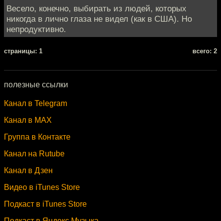
Весело, конечно, выбирать из людей, которых
никогда в лично глаза не видел (как в США). Но
непродуктивно.
cтраницы: 1
всего: 2
полезные ссылки
Канал в Telegram
Канал в MAX
Группа в Контакте
Канал на Rutube
Канал в Дзен
Видео в iTunes Store
Подкаст в iTunes Store
Подкаст в Яндекс.Музыка