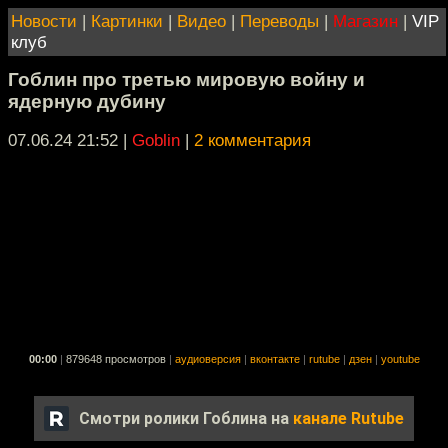
Новости
|
Картинки
|
Видео
|
Переводы
|
Магазин
|
VIP
клуб
Гоблин про третью мировую войну и
ядерную дубину
07.06.24 21:52
|
Goblin
|
2 комментария
00:00
|
879648 просмотров
|
аудиоверсия
|
вконтакте
|
rutube
|
дзен
|
youtube
Смотри ролики Гоблина на
канале Rutube